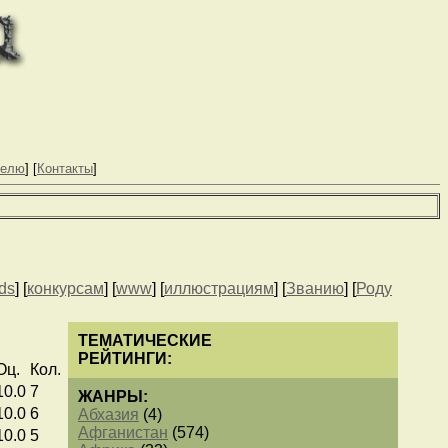
телю
] [
Контакты
]
nds
] [
конкурсам
] [
www
] [
иллюстрациям
] [
Званию
] [
Роду
ТЕМАТИЧЕСКИЕ
РЕЙТИНГИ:
Оц.
Кол.
10.0
7
ЖАНРЫ:
10.0
6
Абхазия
(4)
Афганистан
(574)
10.0
5