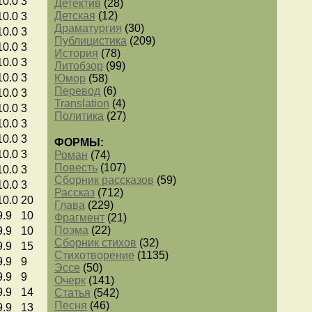
10.0
3
Детектив
(28)
Детская
(12)
10.0
3
Драматургия
(30)
10.0
3
Публицистика
(209)
10.0
3
История
(78)
10.0
3
Литобзор
(99)
10.0
3
Юмор
(58)
Перевод
(6)
10.0
3
Translation
(4)
10.0
3
Политика
(27)
10.0
3
10.0
3
ФОРМЫ:
10.0
3
Роман
(74)
Повесть
(107)
10.0
3
Сборник рассказов
(59)
10.0
3
Рассказ
(712)
10.0
20
Глава
(229)
9.9
10
Фрагмент
(21)
Поэма
(22)
9.9
10
Сборник стихов
(32)
9.9
15
Стихотворение
(1135)
9.9
9
Эссе
(50)
9.9
9
Очерк
(141)
9.9
14
Статья
(542)
Песня
(46)
9.9
13