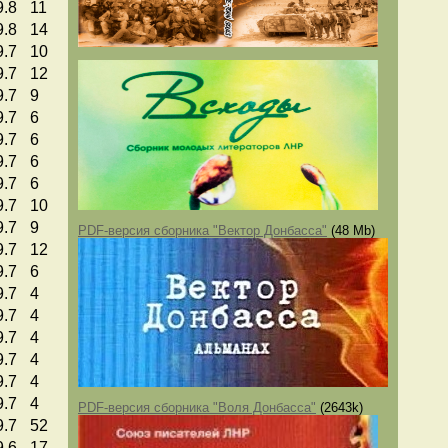
9.8
11
9.8
14
9.7
10
9.7
12
9.7
9
9.7
6
9.7
6
9.7
6
9.7
6
9.7
10
9.7
9
PDF-версия сборника "Вектор Донбасса"
(48 Mb)
9.7
12
9.7
6
9.7
4
9.7
4
9.7
4
9.7
4
9.7
4
9.7
4
PDF-версия сборника "Воля Донбасса"
(2643k)
9.7
52
9.6
17