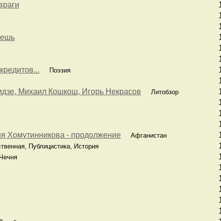
враги
аешь
редитов...
Поэзия
идзе, Михаил Кошкош, Игорь Некрасов
Литобзор
я Хомутинникова - продолжение
Афганистан
венная, Публицистика, История
ечня