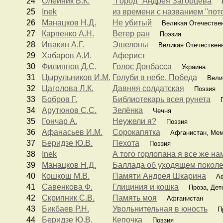
24
Олейник В.К.
"Город" Андрея Загорцева
Л
25
Inek
из времени с названием "пот
26
Манацков Н.Д.
Не убитый
Великая Отечестве
27
Карпенко А.Н.
Ветер ран
Поэзия
28
Ивакин А.Г.
Эшелоны
Великая Отечествен
29
Хабаров А.И.
Аферист
30
Филиппов Д.С.
Голос Донбасса
Украина
31
Цырульников И.М.
Голуби в небе. Победа
Велик
32
Цаголова Л.К.
Давняя солдатская
Поэзия
33
Бобров Г.
Библиотекарь всея рунета
П
34
Арутюнов С.С.
Зелёнка
Чечня
35
Гончар А.
Неужели я?
Поэзия
36
Афанасьев И.М.
Сорокапятка
Афганистан, Ме
37
Беридзе Ю.В.
Пехота
Поэзия
38
Inek
А того горлопана я все же на
39
Манацков Н.Д.
Баллада об уходящем поколен
40
Кошкош М.В.
Памяти Андрея Шкарина
Афг
41
Савенкова Ф.
Глициния и кошка
Проза, Дет
42
Скрипник С.В.
Память моя
Афганистан
43
Бикбаев Р.Н.
Увольнительная в юность
Пр
44
Беридзе Ю.В.
Кепочка
Поэзия