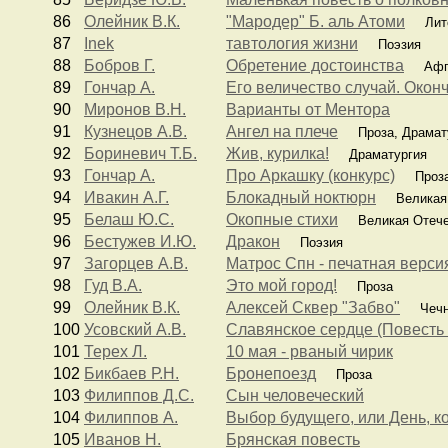
86
Олейник В.К.
"Мародер" Б. аль Атоми
Лит
87
Inek
тавтология жизни
Поэзия
88
Бобров Г.
Обретение достоинства
Афга
89
Гончар А.
Его величество случай. Окон
90
Миронов В.Н.
Варианты от Ментора
91
Кузнецов А.В.
Ангел на плече
Проза, Драмату
92
Бориневич Т.Б.
Жив, курилка!
Драматургия
93
Гончар А.
Про Аркашку (конкурс)
Проз
94
Ивакин А.Г.
Блокадный ноктюрн
Великая 
95
Белаш Ю.С.
Окопные стихи
Великая Отече
96
Бестужев И.Ю.
Дракон
Поэзия
97
Загорцев А.В.
Матрос Спн - печатная верси
98
Гуд В.А.
Это мой город!
Проза
99
Олейник В.К.
Алексей Сквер "Забво"
Чечн
100
Усовский А.В.
Славянское сердце (Повесть
101
Терех Л.
10 мая - рваный чирик
102
Бикбаев Р.Н.
Бронепоезд
Проза
103
Филиппов Д.С.
Сын человеческий
104
Филиппов А.
Выбор будущего, или День, к
105
Иванов Н.
Брянская повесть