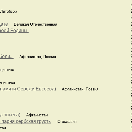
Литобзор
дате
Великая Отечественная
воей Родины.
боли...
Афганистан, Поэзия
цистика
цистика
(памяти Сережи Евсеева)
Афганистан, Поэзия
укопьеса)
Афганистан
парня сербская грусть
Югославия
тан