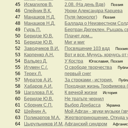
45
Исмагилов В.
2.08. (На день Вдв)
Поэзия
46
Олейник В.К.
Уроки Александра Карцева
47
Манацков Н.Д.
Пуля (монолог)
Поэзия
48
Манацков Н.Д.
Баллада о Неизвестном Сол
49
Гудзь П.
Бертран Дюгеклен. Рыцарь с
50
Беридзе Ю.В.
Плачет дом...
51
Беридзе Ю.В.
Миг и миг
52
Заводчиков В.И.
Посвящение 103 вдд
Поэзия
53
Карпенко А.Н.
Вот и все. Мучусь, корчусь от 
54
Вальдез Д.
У Костра
Югославия, Поэзия
55
Игумен С.(.
О свободе творчества
Публи
56
Терех Л.
первый снег
57
Муратов А.И.
За строками - история.
Публи
58
Хабаров А.И.
Походная жизнь Трофимова 
59
Цаголова Л.К.
К вечной жизни
История
60
Беридзе Ю.В.
Не тратьте чернил
61
Сборник С.П.
Выбор Донбасса
Украина
62
Шейнин А.
Мой Афган - звуки музыки (зв
63
Поликарпов М.А.
Жертвоприношение. Откуда у 
64
Цырульников И.М.
Афганский синдром
Афганис