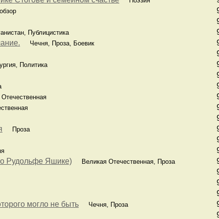
Поэзия
обзор
нистан, Публицистика
чание.
Чечня, Проза, Боевик
ргия, Политика
а
Отечественная
ственная
я
Проза
я
 о Рудольфе Яшике)
Великая Отечественная, Проза
оторого могло не быть
Чечня, Проза