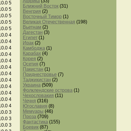
Африка
(33)
10.0
5
Ближний Восток
(31)
10.0
5
Венгрия
(2)
10.0
5
Восточный Тимор
(1)
Великая Отечественная
(198)
10.0
5
Вьетнам
(2)
10.0
5
Дагестан
(3)
10.0
4
Египет
(1)
10.0
4
Ирак
(2)
10.0
4
Камбоджа
(1)
Карабах
(4)
10.0
4
Корея
(2)
10.0
4
Осетия
(7)
10.0
4
Пакистан
(1)
10.0
4
Приднестровье
(7)
Таджикистан
(2)
10.0
4
Украина
(509)
10.0
4
Фолклендские острова
(1)
10.0
4
Чехословакия
(11)
10.0
4
Чечня
(316)
10.0
4
Югославия
(8)
Мемуары
(46)
10.0
3
Проза
(709)
10.0
3
Фантастика
(155)
10.0
3
Боевик
(87)