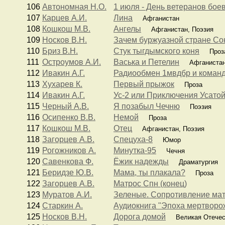
106
Автономная Н.О.
1 июля - День ветеранов бое
107
Карцев А.И.
Лина
Афганистан
108
Кошкош М.В.
Ангелы
Афганистан, Поэзия
109
Носков В.Н.
Зачем буржуазной стране Сою
110
Бриз В.Н.
Стук тыгдымского коня
Проз
111
Остроумов А.И.
Васька и Петелин
Афганиста
112
Ивакин А.Г.
Радиообмен 1мвдбр и коман
113
Хухарев К.
Первый прыжок
Проза
114
Ивакин А.Г.
Ус-2 или Приключения Усато
115
Черный А.В.
Я позабыл Чечню
Поэзия
116
Осипенко В.В.
Немой
Проза
117
Кошкош М.В.
Отец
Афганистан, Поэзия
118
Загорцев А.В.
Спецуха-8
Юмор
119
Рогожников А.
Минутка-95
Чечня
120
Савенкова Ф.
Ёжик надежды
Драматургия
121
Беридзе Ю.В.
Мама, ты плакала?
Проза
122
Загорцев А.В.
Матрос Спн (конец)
123
Муратов А.И.
Зеленые. Сопротивление ма
124
Старкин А.
Аудиокнига "Эпоха мертвор
125
Носков В.Н.
Дорога домой
Великая Отечес