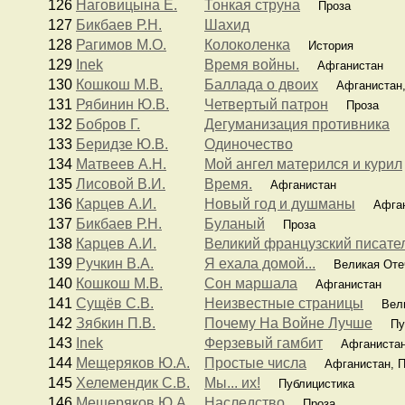
126
Наговицына Е.
Тонкая струна
Проза
127
Бикбаев Р.Н.
Шахид
128
Рагимов М.О.
Колоколенка
История
129
Inek
Время войны.
Афганистан
130
Кошкош М.В.
Баллада о двоих
Афганистан,
131
Рябинин Ю.В.
Четвертый патрон
Проза
132
Бобров Г.
Дегуманизация противника
133
Беридзе Ю.В.
Одиночество
134
Матвеев А.Н.
Мой ангел матерился и курил
135
Лисовой В.И.
Время.
Афганистан
136
Карцев А.И.
Новый год и душманы
Афган
137
Бикбаев Р.Н.
Буланый
Проза
138
Карцев А.И.
Великий французский писате
139
Ручкин В.А.
Я ехала домой...
Великая Оте
140
Кошкош М.В.
Сон маршала
Афганистан
141
Сущёв С.В.
Неизвестные страницы
Вели
142
Зябкин П.В.
Почему На Войне Лучше
Пуб
143
Inek
Ферзевый гамбит
Афганиста
144
Мещеряков Ю.А.
Простые числа
Афганистан, П
145
Хелемендик С.В.
Мы... их!
Публицистика
146
Мещеряков Ю.А.
Наследство
Проза