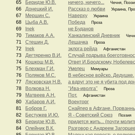
65
Беридзе Ю.В.
ничего, ничего...
Чечня, Поэзи
66
Донецкий И.
Рассказ о любви
Украина, Про
67
Мершин С.
Наверху
Украина
68
Цыба А.В.
Победа
Проза
69
Inek
не Буданов
70
Тимаков А.А.
Ханкалинский Дневник
Чечн
71
Стешин Д.
Лешачка
Проза
72
Inek
эклога рейда
Афганистан
73
Дегтяренко В.И.
Случай подрыва боеготовнос
74
Кошкош М.В.
Ответ И.Бродскому, Нобелев
75
Блехман Г.И.
Умелец
Мемуары
76
Поляков М.С.
В небесное войско. Дедушке.
77
Лясковская Н.В.
а вдруг это не я убита под д
78
Волкова Н.
"Ива-иволга"
Проза
79
Матвеев А.Н.
Пот.
Афганистан
80
Хабаров А.И.
Военторг
81
Бобров Г.
Снайпер в Афгане. Порванн
82
Бестужев И.Ю.
Я - Советский Союз
Поэзия
83
Беридзе Ю.В.
придется жить... (почти молит
84
Олейник В.К.
Разговор с Андреем Загорц
85
Беридзе Ю.В.
Маленькая повесть о полковн