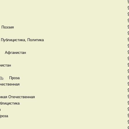
 Поэзия
Публицистика, Политика
Афганистан
истан
ль
Проза
чественная
кая Отечественная
лицистика
н
роза