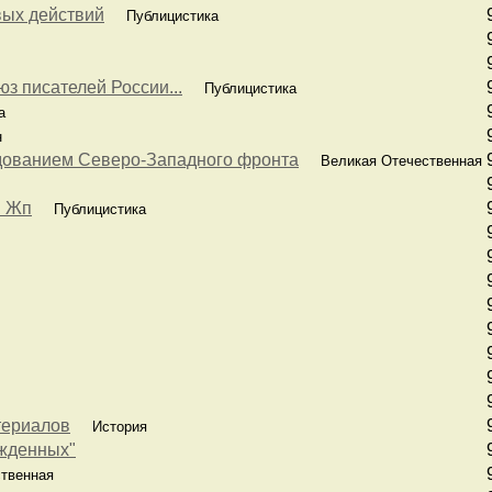
вых действий
Публицистика
з писателей России...
Публицистика
а
н
дованием Северо-Западного фронта
Великая Отечественная
й Жп
Публицистика
териалов
История
ожденных"
твенная