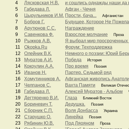
4
Лясковская Н.В.
и сошлись однажды наши да 
5
Габедава Л.
Афган - Чечня
6
Цырульников И.М.
Прости, бача...
Афганистан
7
Бобров Г.
Будущее, Которое Не Пожел
8
Арутюнов С.С.
Награждение
9
Савенкова Ф.
Взрослое молчание
Проза
10
Рыжков А.В.
Я выбрал мир просроченных к
11
Okopka.Ru
Форум: Техподдержка
12
Олейник В.К.
Немного о поэзии: Юрий Бер
13
Муратов А.И.
Победа
История
14
Кокоулин А.А.
Про время
Поэзия
15
Иванов Н.
Партер. Седьмой ряд
16
Хомутинников А.
Афганская живопись Анатоли
17
Челпанов С.
Вахта Памяти
Великая Отечест
18
Габедава Л.
Алексей Муратов - Альбом
Ч
19
Дегтяренко В.И.
Глаза
Ближний Восток
20
Бориневич Т.
Дедушка.
Поэзия
21
Сборник С.П.
Воля Донбасса
Украина
22
Старушко О.
Линейка
Поэзия
23
Рябинин Ю.В.
Под Ляояном
Проза