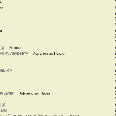
я
за
я
ти
История
скому лауреату
Афганистан, Поэзия
онецком
ые души
Афганистан, Проза
ва)
евым
ике Стогове и семейном счастье