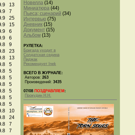
Новелла
(14)
9.9
13
Миниатюра
(44)
9.9
7
Пьеса; сценарий
(34)
9.9
25
Интервью
(75)
Дневник
(15)
9.9
15
Документ
(15)
9.9
6
Альбом
(13)
9.9
6
9.8
9
РУЛЕТКА:
Бригада уходит в
9.8
23
Солдатская седина
9.8
13
Пиджак
Рекомендует Inek
9.8
5
9.8
5
ВСЕГО В ЖУРНАЛЕ:
9.8
5
Авторов:
263
Произведений:
3435
9.8
5
9.8
5
07/08
ПОЗДРАВЛЯЕМ
:
Прокудин Н.Н.
9.8
5
9.8
5
9.8
10
9.8
24
9.8
7
9.8
7