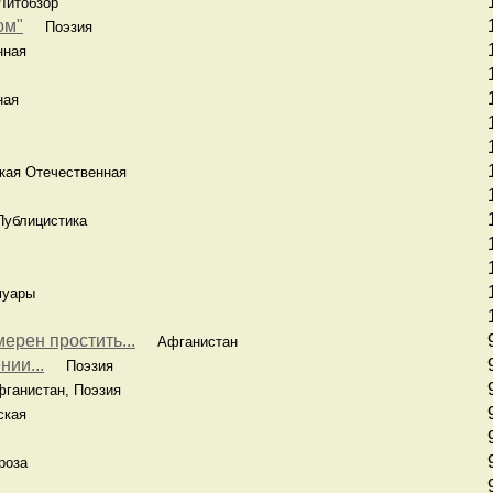
итобзор
ом"
Поэзия
нная
ная
ая Отечественная
ублицистика
муары
мерен простить...
Афганистан
ии...
Поэзия
анистан, Поэзия
ская
оза