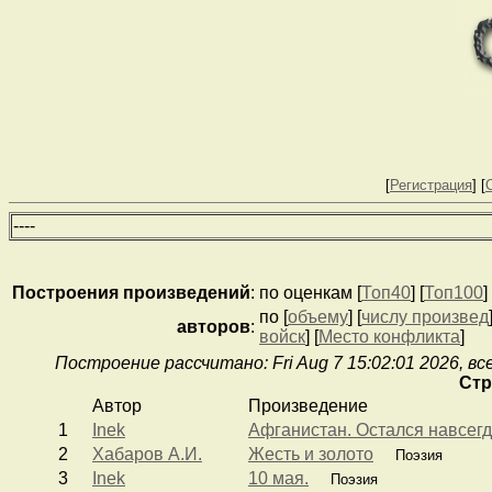
[
Регистрация
] [
--
--
Построения
произведений
:
по оценкам [
Топ40
] [
Топ100
] 
по [
объему
] [
числу произвед
авторов
:
войск
] [
Место конфликта
]
Построение рассчитано: Fri Aug 7 15:02:01 2026, вс
Стр
Автор
Произведение
1
Inek
Афганистан. Остался навсег
2
Хабаров А.И.
Жесть и золото
Поэзия
3
Inek
10 мая.
Поэзия