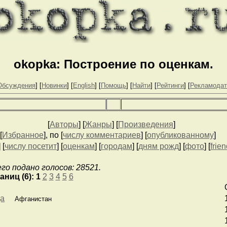
okopka: Построение по оценкам.
Обсуждения
] [
Новинки
] [
English
] [
Помощь
] [
Найти
] [
Рейтинги
] [
Рекламода
[
Авторы
] [
Жанры
] [
Произведения
]
[
Избранное
], по [
числу комментариев
] [
опубликованному
]
] [
числу посетит
] [
оценкам
] [
городам
] [
дням рожд
] [
фото
] [
frie
его подано голосов: 28521.
аниц (6):
1
2
3
4
5
6
да
Афганистан