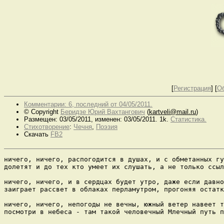
[
Регистрация
]
[
О
Комментарии: 6, последний от 04/05/2011.
© Copyright
Беридзе Юрий Вахтангович
(
kartveli@mail.ru
)
Размещен: 03/05/2011, изменен: 03/05/2011. 1k.
Статистика.
Стихотворение
:
Чечня
,
Поэзия
Скачать
FB2
ничего, ничего, распогодится в душах, и с обметанных гу
долетят и до тех кто умеет их слушать, а не только ссыл
ничего, ничего, и в сердцах будет утро, даже если давно
заиграет рассвет в облаках перламутром, прогоняя остатк
ничего, ничего, непогоды не вечны, южный ветер навеет т
посмотри в небеса - там такой человечный Млечный путь п