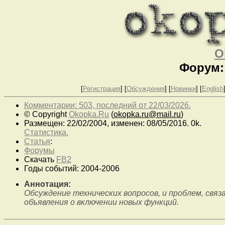
O
Форум:
[
Регистрация
]
[
Обсуждения
] [
Новинки
] [
English
Комментарии: 503, последний от 22/03/2026.
© Copyright
Okopka.Ru
(
okopka.ru@mail.ru
)
Размещен: 22/02/2004, изменен: 08/05/2016. 0k.
Статистика.
Статья
:
Форумы
Скачать
FB2
Годы событий: 2004-2006
Аннотация:
Обсуждение технических вопросов, и проблем, связ
объявления о включении новых функций.