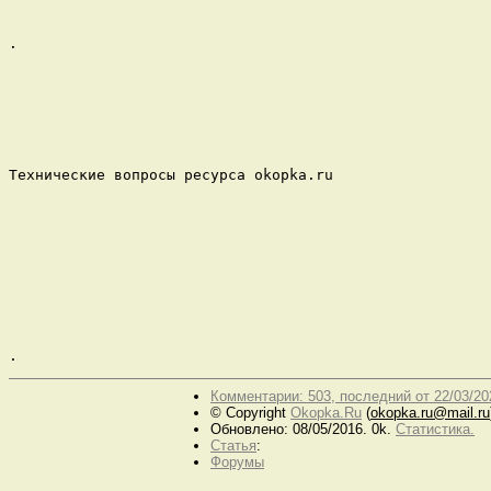
.

Технические вопросы ресурса okopka.ru

.
Комментарии: 503, последний от 22/03/20
© Copyright
Okopka.Ru
(
okopka.ru@mail.ru
Обновлено: 08/05/2016. 0k.
Статистика.
Статья
:
Форумы