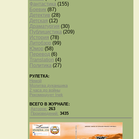
Фантастика
(155)
Боевик
(87)
Детектив
(28)
Детская
(12)
Драматургия
(30)
Публицистика
(209)
История
(78)
Литобзор
(99)
Юмор
(58)
Перевод
(6)
Translation
(4)
Политика
(27)
РУЛЕТКА:
Немой
Молитва дуканщика
2 часа до войны
Рекомендует Inek
ВСЕГО В ЖУРНАЛЕ:
Авторов:
263
Произведений:
3435