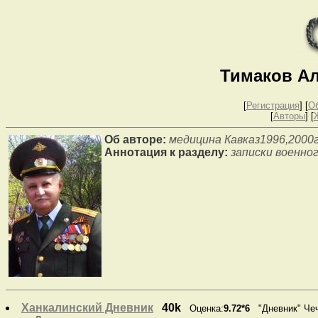
Тимаков А
[
Регистрация
]
[
О
[
Авторы
] [
Об авторе:
медицина Кавказ1996,2000
Аннотация к разделу:
записки военног
Ханкалинский Дневник
40k
Оценка:
9.72*6
"Дневник" Че