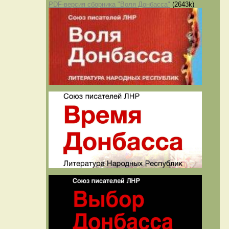
PDF-версия сборника "Воля Донбасса"
(2643k)