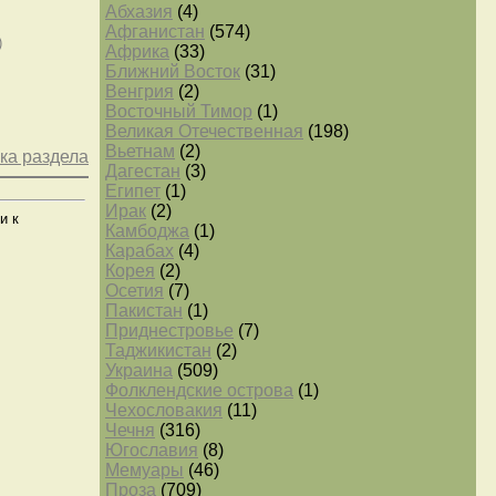
Абхазия
(4)
Афганистан
(574)
)
Африка
(33)
Ближний Восток
(31)
Венгрия
(2)
Восточный Тимор
(1)
Великая Отечественная
(198)
Вьетнам
(2)
ка раздела
Дагестан
(3)
Египет
(1)
Ирак
(2)
и к
Камбоджа
(1)
Карабах
(4)
Корея
(2)
Осетия
(7)
Пакистан
(1)
Приднестровье
(7)
Таджикистан
(2)
Украина
(509)
Фолклендские острова
(1)
Чехословакия
(11)
Чечня
(316)
Югославия
(8)
Мемуары
(46)
Проза
(709)