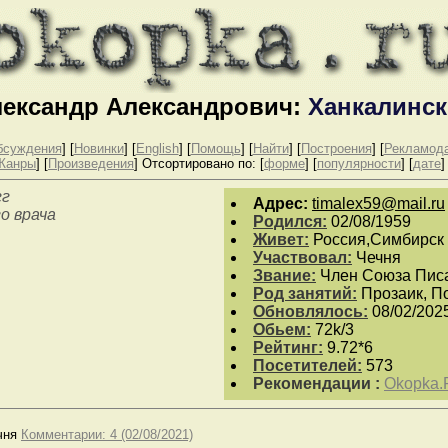
лександр Александрович:
Ханкалинск
бсуждения
] [
Новинки
] [
English
]
[
Помощь
] [
Найти
] [
Построения
] [
Рекламод
Жанры
] [
Произведения
]
Отсортировано по: [
форме
] [
популярности
] [
дате
]
гг
Aдpeс:
timalex59@mail.ru
о врача
Родился:
02/08/1959
Живет:
Россия,Симбирск
Участвовал:
Чечня
Звание:
Член Союза Пис
Род занятий:
Прозаик, П
Обновлялось:
08/02/202
Обьем:
72k/3
Рейтинг:
9.72*6
Посетителей:
573
Рекомендации :
Okopka.
чня
Комментарии: 4 (02/08/2021)