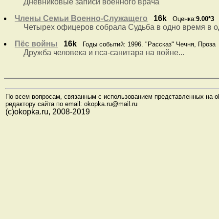
Дневниковые записи военного врача
Члены Семьи Военно-Служащего
16k
Оценка:
9.00*3
Г
Четырех офицеров собрала Судьба в одно время в од
Пёс войны
16k
Годы событий: 1996. "Рассказ" Чечня, Проза
Дружба человека и пса-санитара на войне...
По всем вопросам, связанным с использованием представленных на o
редактору сайта по email: okopka.ru@mail.ru
(с)okopka.ru, 2008-2019