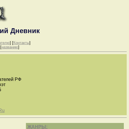
ий Дневник
ателю
] [
Контакты
]
 [
названию
]
ателей РФ
оэт
5
Ru
ЖАНРЫ: