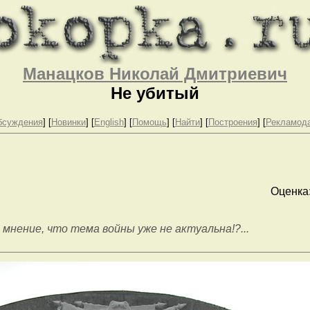
Манацков Николай Дмитриевич
Не убитый
бсуждения
] [
Новинки
] [
English
] [
Помощь
] [
Найти
] [
Построения
] [
Рекламод
Оценка
 мнение, что тема войны уже не актуальна!?...