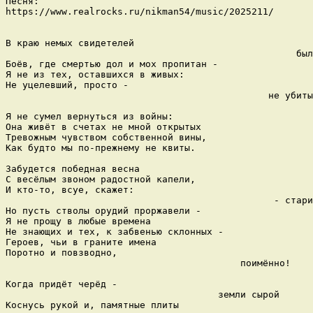
Песня:

https://www.realrocks.ru/nikman54/music/2025211/

В краю немых свидетелей 

                                                    был
Боёв, где смертью дол и мох пропитан - 

Я не из тех, оставшихся в живых:

Не уцелевший, просто -

                                               не убиты
Я не сумел вернуться из войны:

Она живёт в счетах не мной открытых

Тревожным чувством собственной вины,

Как будто мы по-прежнему не квиты.

Забудется победная весна

С весёлым звоном радостной капели,

И кто-то, всуе, скажет: 

                                                - стари
Но пусть стволы орудий проржавели -

Я не прощу в любые времена

Не знающих и тех, к забвенью склонных -

Героев, чьи в граните имена

Поротно и повзводно, 

                                          поимённо!

Когда придёт черёд -

                                      земли сырой

Коснусь рукой и, памятные плиты 
