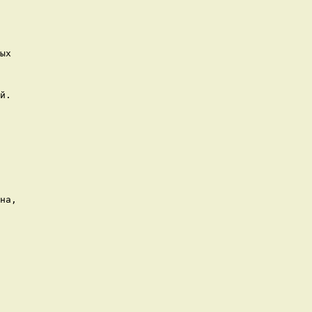
ых

й.

на,
