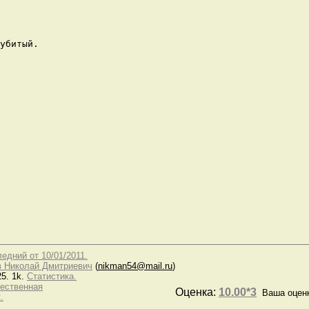
убитый.

   

едний от 10/01/2011.
 Николай Дмитриевич
(
nikman54@mail.ru
)
5. 1k.
Статистика.
ественная
Оценка:
10.00*3
Ваша оцен
.