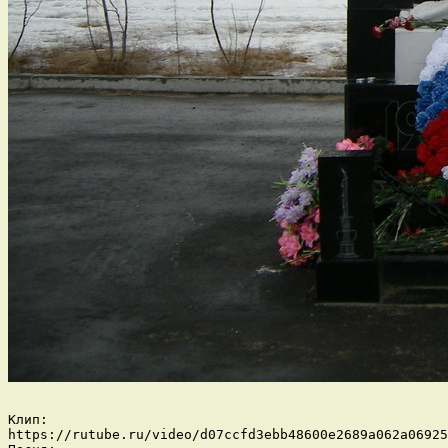
Клип:

https://rutube.ru/video/d07ccfd3ebb48600e2689a062a06925