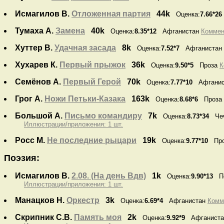
Исмагилов В.
Отложенная партия
44k
Оценка:
7.66*26
Тумаха А.
Замена
40k
Оценка:
8.35*12
Афганистан
Коммент
Хуттер В.
Удачная засада
8k
Оценка:
7.52*7
Афганистан
Хухарев К.
Первый прыжок
36k
Оценка:
9.50*5
Проза
К
Семёнов А.
Первый Герой
70k
Оценка:
7.77*10
Афганис
Грог А.
Ножи Петьки-Казака
163k
Оценка:
8.68*6
Проза
Большой А.
Письмо командиру
7k
Оценка:
8.73*34
Че
Иллюстрации/приложения: 1 шт.
Росс М.
Не последние рыцари
19k
Оценка:
9.77*10
Про
Поэзия:
Исмагилов В.
2.08. (На день Вдв)
1k
Оценка:
9.90*13
По
Иллюстрации/приложения: 1 шт.
Манацков Н.
Оркестр
3k
Оценка:
6.69*4
Афганистан
Комме
Скрипник С.В.
Память моя
2k
Оценка:
9.92*9
Афганист