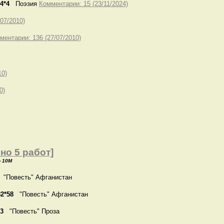
34*4
Поэзия
Комментарии: 15 (23/11/2024)
07/2010)
ментарии: 136 (27/07/2010)
10)
0)
но 5 работ]
о 10M
"Повесть" Афганистан
82*58
"Повесть" Афганистан
13
"Повесть" Проза