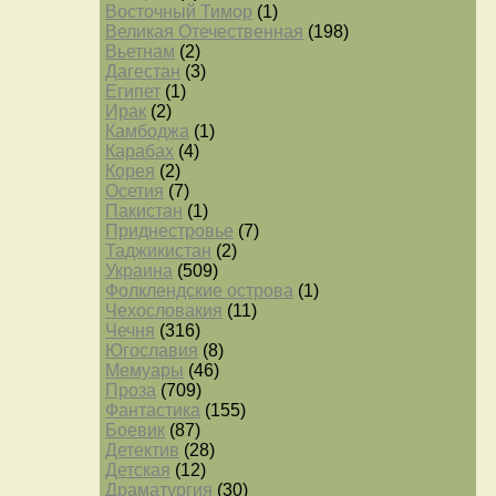
Восточный Тимор
(1)
Великая Отечественная
(198)
Вьетнам
(2)
Дагестан
(3)
Египет
(1)
Ирак
(2)
Камбоджа
(1)
Карабах
(4)
Корея
(2)
Осетия
(7)
Пакистан
(1)
Приднестровье
(7)
Таджикистан
(2)
Украина
(509)
Фолклендские острова
(1)
Чехословакия
(11)
Чечня
(316)
Югославия
(8)
Мемуары
(46)
Проза
(709)
Фантастика
(155)
Боевик
(87)
Детектив
(28)
Детская
(12)
Драматургия
(30)