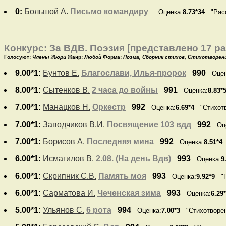
0:
Большой А.
Письмо командиру
Оценка:
8.73*34
"Расс
Конкурс: За ВДВ. Поэзия [представлено 17 ра
Голосуют:
Члены Жюри
Жанр:
Любой
Форма:
Поэма, Сборник стихов, Стихотворени
9.00*1:
Бунтов Е.
Благослави, Илья-пророк
990
Оцен
8.00*1:
Сытенков В.
2 часа до войны
991
Оценка:
8.83*
7.00*1:
Манацков Н.
Оркестр
992
Оценка:
6.69*4
"Стихотв
7.00*1:
Заводчиков В.И.
Посвящение 103 вдд
992
Оц
7.00*1:
Борисов А.
Последняя мина
992
Оценка:
8.51*4
6.00*1:
Исмагилов В.
2.08. (На день Вдв)
993
Оценка:
9
6.00*1:
Скрипник С.В.
Память моя
993
Оценка:
9.92*9
"П
6.00*1:
Сарматова И.
Чеченская зима
993
Оценка:
6.29
5.00*1:
Ульянов С.
6 рота
994
Оценка:
7.00*3
"Стихотворен