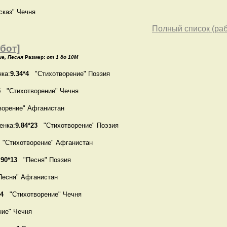
каз" Чечня
Полный список (раб
бот]
е, Песня
Размер:
от 1 до 10M
ка:
9.34*4
"Стихотворение" Поэзия
5
"Стихотворение" Чечня
орение" Афганистан
енка:
9.84*23
"Стихотворение" Поэзия
"Стихотворение" Афганистан
.90*13
"Песня" Поэзия
есня" Афганистан
*4
"Стихотворение" Чечня
ие" Чечня