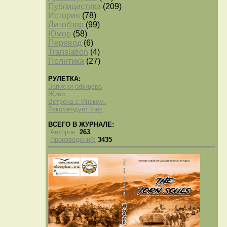
Публицистика
(209)
История
(78)
Литобзор
(99)
Юмор
(58)
Перевод
(6)
Translation
(4)
Политика
(27)
РУЛЕТКА:
Записки офицера
Живи...
Встреча с Инеком.
Рекомендует Inek
ВСЕГО В ЖУРНАЛЕ:
Авторов:
263
Произведений:
3435