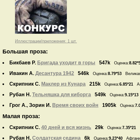
Иллюстрации/приложения: 1 шт.
Большая проза:
Бикбаев Р.
Бригада уходит в горы
547k
Оценка:
8.82*
Ивакин А.
Десантура 1942
546k
Оценка:
8.79*53
Великая
Скрипник С.
Маклер из Кунара
215k
Оценка:
6.85*21
Аф
Рубан Н.
Тельняшка для киборга
549k
Оценка:
9.15*13
Грог А., Зорин И.
Время своих войн
1905k
Оценка:
7.
Малая проза:
Скрипник С.
40 дней и вся жизнь
29k
Оценка:
7.35*21
П
Рубан Н.
Солдатская седина
6k
Оценка:
9.23*40
Афгани