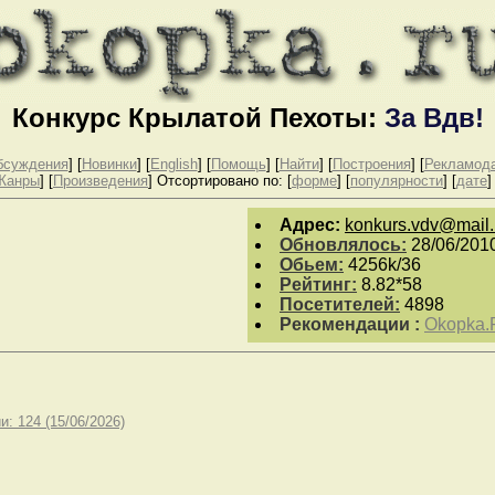
Конкурс Крылатой Пехоты:
За Вдв!
бсуждения
] [
Новинки
] [
English
]
[
Помощь
] [
Найти
] [
Построения
] [
Рекламод
Жанры
] [
Произведения
]
Отсортировано по: [
форме
] [
популярности
] [
дате
]
Aдpeс:
konkurs.vdv@mail.
Обновлялось:
28/06/201
Обьем:
4256k/36
Рейтинг:
8.82*58
Посетителей:
4898
Рекомендации :
Okopka.
: 124 (15/06/2026)