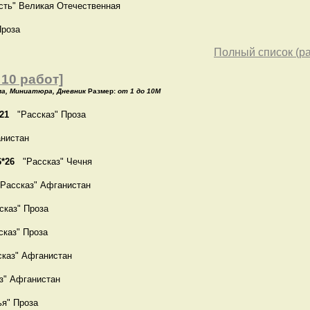
ть" Великая Отечественная
роза
Полный список (ра
10 работ]
ла, Миниатюра, Дневник
Размер:
от 1 до 10M
*21
"Рассказ" Проза
нистан
6*26
"Рассказ" Чечня
ассказ" Афганистан
каз" Проза
каз" Проза
каз" Афганистан
" Афганистан
я" Проза