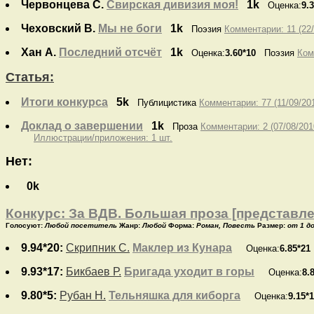
Червонцева С.
Свирская дивизия моя!
1k
Оценка:
9.
Чеховский В.
Мы не боги
1k
Поэзия
Комментарии: 11 (22/
Хан А.
Последний отсчёт
1k
Оценка:
3.60*10
Поэзия
Ком
Статья:
Итоги конкурса
5k
Публицистика
Комментарии: 77 (11/09/20
Доклад о завершении
1k
Проза
Комментарии: 2 (07/08/201
Иллюстрации/приложения: 1 шт.
Нет:
0k
Конкурс: За ВДВ. Большая проза [представле
Голосуют:
Любой посетитель
Жанр:
Любой
Форма:
Роман, Повесть
Размер:
от 1 д
9.94*20:
Скрипник С.
Маклер из Кунара
Оценка:
6.85*21
9.93*17:
Бикбаев Р.
Бригада уходит в горы
Оценка:
8.
9.80*5:
Рубан Н.
Тельняшка для киборга
Оценка:
9.15*