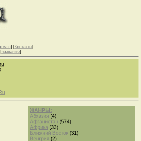
ателю
] [
Контакты
]
 [
названию
]
ru
0
Ru
ЖАНРЫ:
Абхазия
(4)
Афганистан
(574)
Африка
(33)
Ближний Восток
(31)
Венгрия
(2)