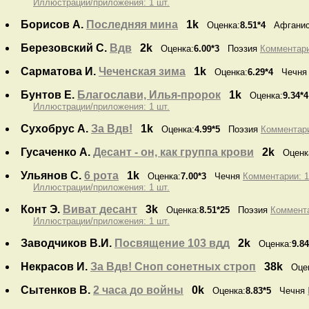
Иллюстрации/приложения: 1 шт.
Борисов А.
Последняя мина
1k
Оценка:
8.51*4
Афганис
Березовский С.
Вдв
2k
Оценка:
6.00*3
Поэзия
Комментарии
Сарматова И.
Чеченская зима
1k
Оценка:
6.29*4
Чечн
Бунтов Е.
Благослави, Илья-пророк
1k
Оценка:
9.34*4
Иллюстрации/приложения: 1 шт.
Сухобрус А.
За Вдв!
1k
Оценка:
4.99*5
Поэзия
Комментари
Гусаченко А.
Десант - он, как группа крови
2k
Оценк
Ульянов С.
6 рота
1k
Оценка:
7.00*3
Чечня
Комментарии: 1 
Иллюстрации/приложения: 1 шт.
Конт Э.
Виват десант
3k
Оценка:
8.51*25
Поэзия
Коммента
Иллюстрации/приложения: 1 шт.
Заводчиков В.И.
Посвящение 103 вдд
2k
Оценка:
9.8
Некрасов И.
За Вдв! Сноп сонетных строп
38k
Оце
Сытенков В.
2 часа до войны
0k
Оценка:
8.83*5
Чечня