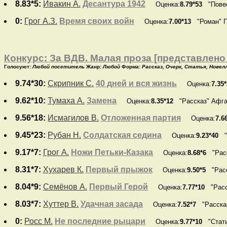
8.83*5:
Ивакин А.
Десантура 1942
Оценка:
8.79*53
"Повес
0:
Грог А.З.
Время своих войн
Оценка:
7.00*13
"Роман" П
Конкурс: За ВДВ. Малая проза [представлено 
Голосуют:
Любой посетитель
Жанр:
Любой
Форма:
Рассказ, Очерк, Статья, Новел
9.74*30:
Скрипник С.
40 дней и вся жизнь
Оценка:
7.35
9.62*10:
Тумаха А.
Замена
Оценка:
8.35*12
"Рассказ" Афга
9.56*18:
Исмагилов В.
Отложенная партия
Оценка:
7.6
9.45*23:
Рубан Н.
Солдатская седина
Оценка:
9.23*40
"Р
9.17*7:
Грог А.
Ножи Петьки-Казака
Оценка:
8.68*6
"Расс
8.31*7:
Хухарев К.
Первый прыжок
Оценка:
9.50*5
"Расс
8.04*9:
Семёнов А.
Первый Герой
Оценка:
7.77*10
"Расс
8.03*7:
Хуттер В.
Удачная засада
Оценка:
7.52*7
"Рассказ
0:
Росс М.
Не последние рыцари
Оценка:
9.77*10
"Стать