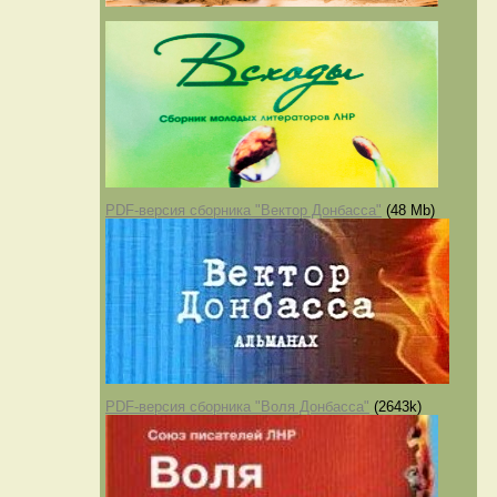
PDF-версия сборника "Вектор Донбасса"
(48 Mb)
PDF-версия сборника "Воля Донбасса"
(2643k)