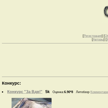
[
Регистрация
]
[
О
[
Авторы
] [
Конкурс:
Конкурс "За Вдв!"
5k
Оценка:
6.90*8
Литобзор
Комментарии