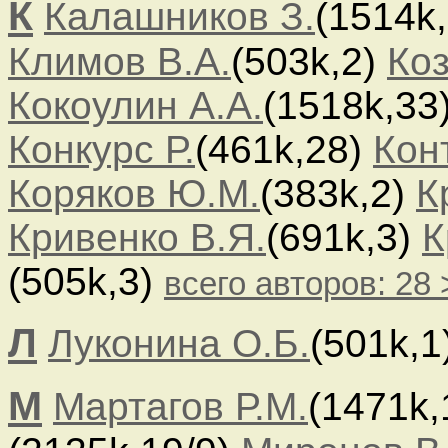
К
Калашников З.
(1514k
Климов В.А.
(503k,2)
Коз
Кокоулин А.А.
(1518k,33
Конкурс Р.
(461k,28)
Кон
Коряков Ю.М.
(383k,2)
К
Кривенко В.Я.
(691k,3)
К
(505k,3)
всего авторов: 28
Л
Луконина О.Б.
(501k,1
М
Мартагов Р.М.
(1471k,