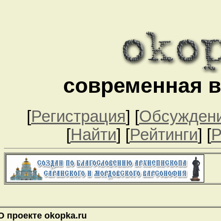
современная в
[
Регистрация
] [
Обсужден
[
Найти
] [
Рейтинги
] [
Р
О проекте okopka.ru