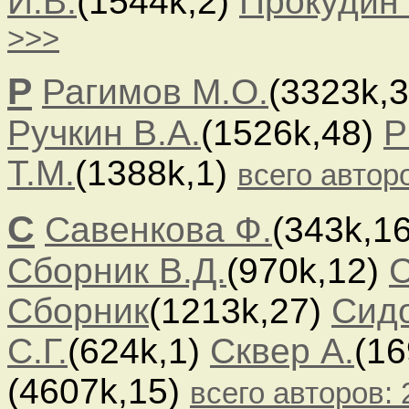
И.В.
(1544k,2)
Прокудин 
>>>
Р
Рагимов М.О.
(3323k,
Ручкин В.А.
(1526k,48)
Р
Т.М.
(1388k,1)
всего автор
С
Савенкова Ф.
(343k,1
Сборник В.Д.
(970k,12)
С
Сборник
(1213k,27)
Сидо
С.Г.
(624k,1)
Сквер А.
(16
(4607k,15)
всего авторов: 