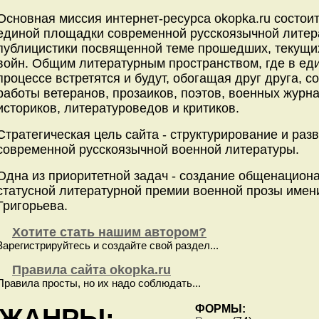
Основная миссия интернет-ресурса okopka.ru состоит
единой площадки современной русскоязычной литер
публицистики посвященной теме прошедших, текущи
войн. Общим литературным пространством, где в ед
процессе встретятся и будут, обогащая друг друга, 
работы ветеранов, прозаиков, поэтов, военных журн
историков, литературоведов и критиков.
Стратегическая цель сайта - структурирование и раз
современной русскоязычной военной литературы.
Одна из приоритетной задач - создание общенацион
статусной литературной премии военной прозы име
Григорьева.
Хотите стать нашим автором?
Зарегистрируйтесь и создайте свой раздел...
Правила сайта okopka.ru
Правила просты, но их надо соблюдать...
ЖАНРЫ:
ФОРМЫ: