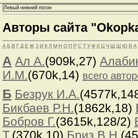
Левый нижний погон
Авторы сайта "Okopka
А
Б
В
Г
Д
Е
Ж
З
И
К
Л
М
Н
О
П
Р
С
Т
У
Ф
Х
Ц
Ч
Ш
Щ
Ю
Я
A
А
Ал А.
(909k,27)
Алабин
И.М.
(670k,14)
всего автор
Б
Безрук И.А.
(4577k,14
Бикбаев Р.Н.
(1862k,18)
Бобров Г.
(3615k,128/2)
Т.
(370k,10)
Бриз В.Н.
(4