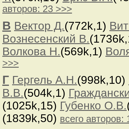
авторов: 23 >>>
В
Вектор Д.
(772k,1)
Вит
Вознесенский В.
(1736k
Волкова Н.
(569k,1)
Воля
>>>
Г
Гергель А.Н.
(998k,10)
В.В.
(504k,1)
Граждански
(1025k,15)
Губенко О.В.
(1839k,50)
всего авторов: 