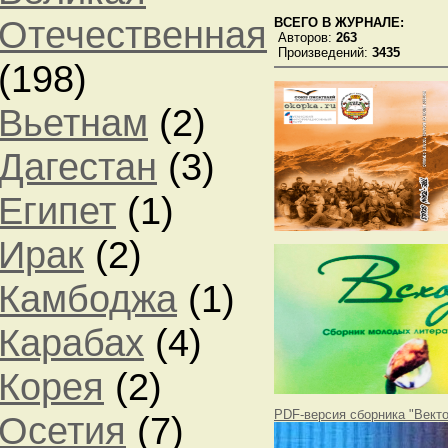
Отечественная
ВСЕГО В ЖУРНАЛЕ:
Авторов:
263
Произведений:
3435
(198)
Вьетнам
(2)
Дагестан
(3)
Египет
(1)
Ирак
(2)
Камбоджа
(1)
Карабах
(4)
Корея
(2)
PDF-версия сборника "Вект
Осетия
(7)