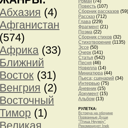
Роман
(74)
Повесть
(107)
Абхазия
(4)
Сборник рассказов
(59
Рассказ
(712)
Афганистан
Глава
(229)
Фрагмент
(21)
Поэма
(22)
(574)
Сборник стихов
(32)
Стихотворение
(1135)
Африка
(33)
Эссе
(50)
Очерк
(141)
Статья
(542)
Ближний
Песня
(46)
Новелла
(14)
Восток
(31)
Миниатюра
(44)
Пьеса; сценарий
(34)
Интервью
(75)
Венгрия
(2)
Дневник
(15)
Документ
(15)
Восточный
Альбом
(13)
Тимор
(1)
РУЛЕТКА:
Встреча на обочине
Порванные Души
Великая
"Птица Неумру"
Рекомендует Inek