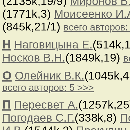
(2135k,19/9)
Миронов В
(1771k,3)
Моисеенко И.
(845k,21/1)
всего авторов:
Н
Наговицына Е.
(514k,
Носков В.Н.
(1849k,19)
в
О
Олейник В.К.
(1045k,
всего авторов: 5 >>>
П
Пересвет А.
(1257k,2
Погодаев С.Г.
(338k,8)
П