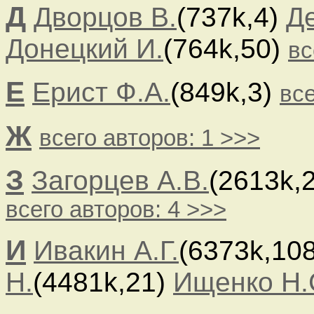
Д
Дворцов В.
(737k,4)
Де
Донецкий И.
(764k,50)
вс
Е
Ерист Ф.А.
(849k,3)
все
Ж
всего авторов: 1 >>>
З
Загорцев А.В.
(2613k,
всего авторов: 4 >>>
И
Ивакин А.Г.
(6373k,10
Н.
(4481k,21)
Ищенко Н.