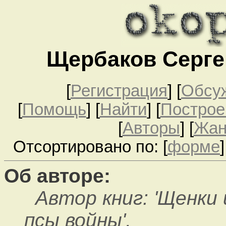
Щербаков Серге
[
Регистрация
]
[
Обсу
[
Помощь
] [
Найти
] [
Построе
[
Авторы
] [
Жа
Отсортировано по: [
форме
]
Об авторе:
Автор книг: 'Щенки 
псы войны',