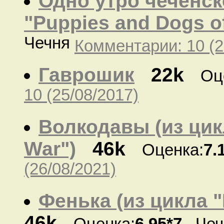
Одно утро чеченск
"Puppies and Dogs o
Чечня
Комментарии: 10 (2
Гаврошик
22k
Оц
10 (25/08/2017)
Волкодавы (из цик
War")
46k
Оценка:
7.
(26/08/2021)
Фенька (из цикла "
46k
Оценка:
6.95*7
Чеч