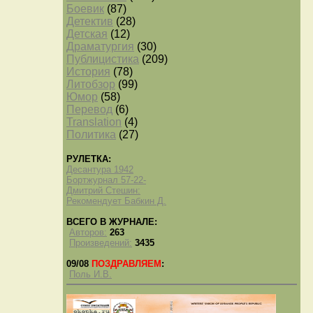
Боевик
(87)
Детектив
(28)
Детская
(12)
Драматургия
(30)
Публицистика
(209)
История
(78)
Литобзор
(99)
Юмор
(58)
Перевод
(6)
Translation
(4)
Политика
(27)
РУЛЕТКА:
Десантура 1942
Бортжурнал 57-22-
Дмитрий Стешин:
Рекомендует Бабкин Д.
ВСЕГО В ЖУРНАЛЕ:
Авторов:
263
Произведений:
3435
09/08
ПОЗДРАВЛЯЕМ
:
Поль И.В.