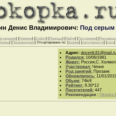
ин Денис Владимирович:
Под серым
бсуждения
] [
Новинки
] [
English
]
[
Помощь
] [
Найти
] [
Построения
] [
Рекламод
Жанры
] [
Произведения
]
Отсортировано по: [
форме
] [
популярности
] [
дате
]
Aдpeс:
docentt.81@mail.r
Родился:
10/06/1981
Живет:
Россия,С. Холмо
Участвовал:
Чечня
Род занятий:
Прозаик
Обновлялось:
11/01/201
Обьем:
74k/4
Рейтинг:
9.30*12
Посетителей:
447
Рекомендации :
Okopka.