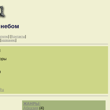
 небом
ателю
] [
Контакты
]
 [
названию
]
u
горы
9
Ru
ЖАНРЫ:
Абхазия
(4)