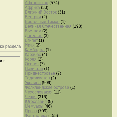
Афганистан
(574)
Африка
(33)
Ближний Восток
(31)
Венгрия
(2)
Восточный Тимор
(1)
Великая Отечественная
(198)
Вьетнам
(2)
Дагестан
(3)
Египет
(1)
Ирак
(2)
ка раздела
Камбоджа
(1)
Карабах
(4)
Корея
(2)
и к
Осетия
(7)
Пакистан
(1)
Приднестровье
(7)
Таджикистан
(2)
Украина
(509)
Фолклендские острова
(1)
Чехословакия
(11)
Чечня
(316)
Югославия
(8)
Мемуары
(46)
Проза
(709)
Фантастика
(155)