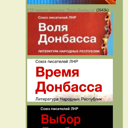
PDF-версия сборника "Воля Донбасса"
(2643k)