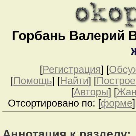
Горбань Валерий 
[
Регистрация
]
[
Обсу
[
Помощь
] [
Найти
] [
Построе
[
Авторы
] [
Жа
Отсортировано по: [
форме
]
Аннотация к разделу: