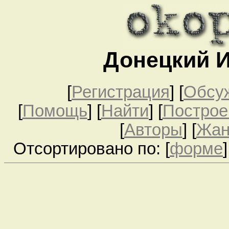
Донецкий 
[
Регистрация
]
[
Обсу
[
Помощь
] [
Найти
] [
Построе
[
Авторы
] [
Жа
Отсортировано по: [
форме
]