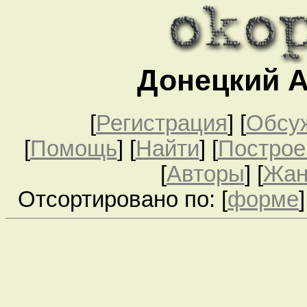
Донецкий 
[
Регистрация
]
[
Обсу
[
Помощь
] [
Найти
] [
Построе
[
Авторы
] [
Жа
Отсортировано по: [
форме
]