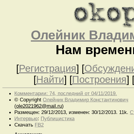
Олейник Влади
Нам времен
[
Регистрация
]
[
Обсужден
[
Найти
] [
Построения
] 
Комментарии: 74, последний от 04/11/2019.
© Copyright
Олейник Владимир Константинович
(
ole2021962@mail.ru
)
Размещен: 29/12/2013, изменен: 30/12/2013. 11k.
С
Интервью
:
Публицистика
Скачать
FB2