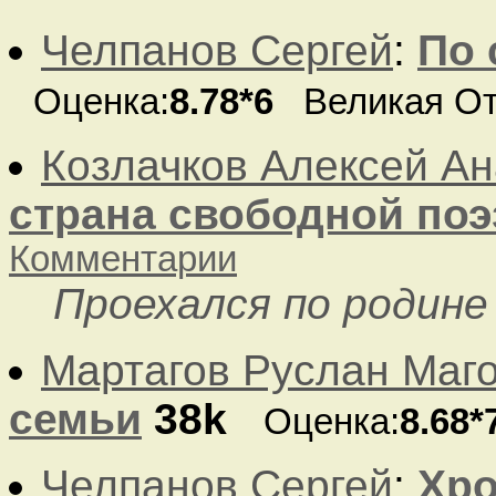
Челпанов Сергей
:
По 
Оценка:
8.78*6
Великая От
Козлачков Алексей А
страна свободной поэ
Комментарии
Проехался по родине
Мартагов Руслан Маг
семьи
38k
Оценка:
8.68*
Челпанов Сергей
:
Хр