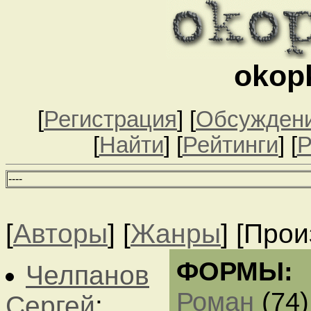
okop
[
Регистрация
] [
Обсужден
[
Найти
] [
Рейтинги
] [
Р
--
--
[
Авторы
] [
Жанры
] [Про
ФОРМЫ:
Челпанов
Роман
(74)
Сергей
: