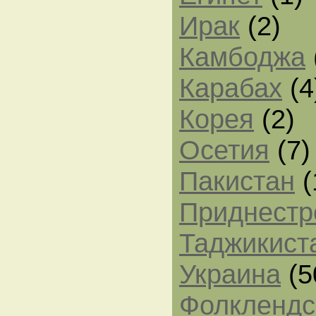
Ирак
(2)
Камбоджа
Карабах
(4
Корея
(2)
Осетия
(7)
Пакистан
(
Приднестр
Таджикист
Украина
(5
Фолклендс