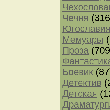
Чехослова
Чечня
(316
Югослави
Мемуары
(
Проза
(709
Фантастик
Боевик
(87
Детектив
(
Детская
(1
Драматург