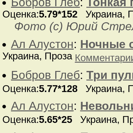
Бобров Глеб
:
Тонкая 
Оценка:
5.79*152
Украина, 
Фото (с) Юрий Стре
Ал Алустон
:
Ночные 
Украина, Проза
Комментари
Бобров Глеб
:
Три пул
Оценка:
5.77*128
Украина, П
Ал Алустон
:
Невольн
Оценка:
5.65*25
Украина, П