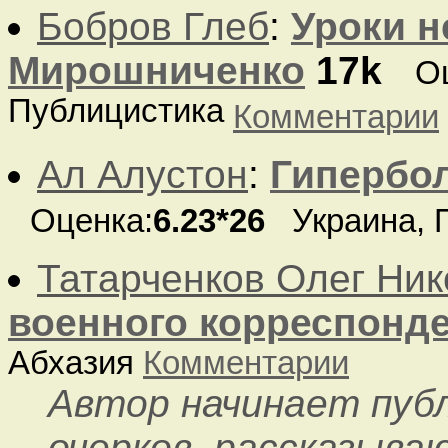
Бобров Глеб
:
Уроки н
Мирошниченко
17k
О
Публицистика
Комментарии
Ал Алустон
:
Гипербо
Оценка:
6.23*26
Украина, 
Татарченков Олег Ни
военного корреспонде
Абхазия
Комментарии
Автор начинает пуб
очерков, рассказыва