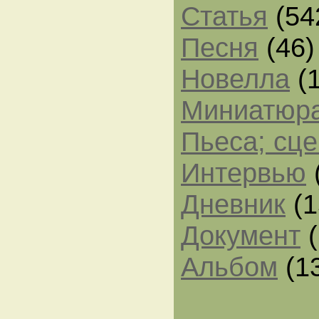
Статья
(54
Песня
(46)
Новелла
(1
Миниатюр
Пьеса; сц
Интервью
Дневник
(1
Документ
(
Альбом
(1