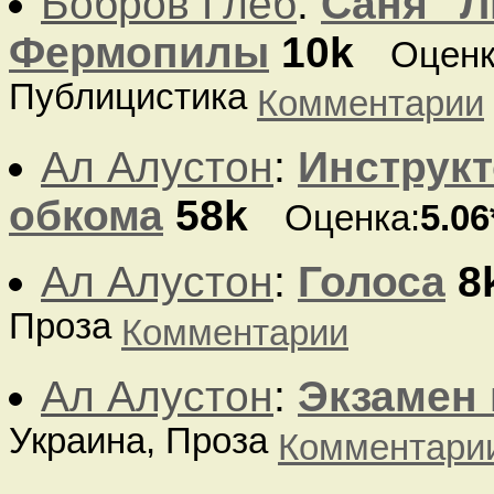
Бобров Глеб
:
Саня "Л
Фермопилы
10k
Оценк
Публицистика
Комментарии
Ал Алустон
:
Инструкт
обкома
58k
Оценка:
5.06
Ал Алустон
:
Голоса
8
Проза
Комментарии
Ал Алустон
:
Экзамен 
Украина, Проза
Комментари