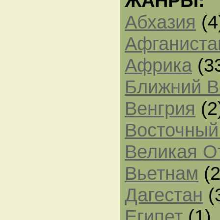
ЖАНРЫ:
Абхазия
(4
Афганиста
Африка
(3
Ближний В
Венгрия
(2
Восточный
Великая О
Вьетнам
(2
Дагестан
(
Египет
(1)