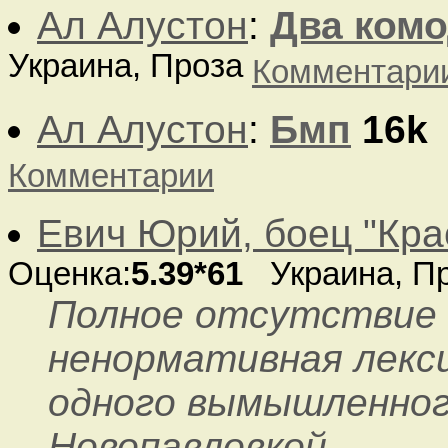
Ал Алустон
:
Два ком
Украина, Проза
Комментари
Ал Алустон
:
Бмп
16k
Комментарии
Евич Юрий, боец "Кра
Оценка:
5.39*61
Украина, П
Полное отсутствие
ненормативная лекс
одного вымышленного
Новопавловкой.