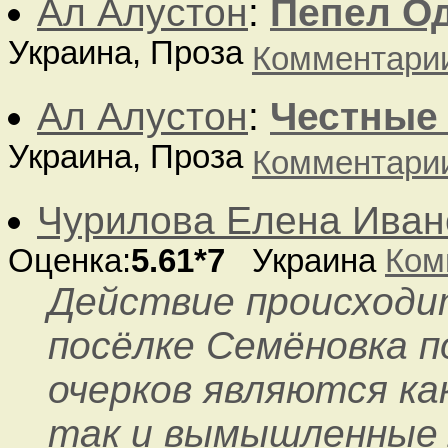
Ал Алустон
:
Пепел О
Украина, Проза
Комментари
Ал Алустон
:
Честные
Украина, Проза
Комментари
Чурилова Елена Иван
Оценка:
5.61*7
Украина
Ком
Действие происходи
посёлке Семёновка п
очерков являются ка
так и вымышленные 