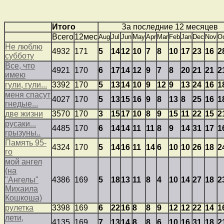
Итого
За последние 12 месяцев
Всего
12мес
Aug
Jul
Jun
May
Apr
Mar
Feb
Jan
Dec
Nov
O
Не люблю
4932
171
5
14
12
10
7
8
10
17
23
16
2
субботу
Все, что
4921
170
6
17
14
12
9
7
8
20
21
21
2
имею
гули, гули...
3392
170
5
13
14
10
9
12
9
13
24
16
1
меня спасут
4027
170
5
13
15
16
9
8
13
8
25
16
1
гнедые...
две жизни
3570
170
3
15
17
10
8
9
15
11
22
15
2
русаки...
4485
170
6
14
14
11
11
8
9
14
31
17
1
грызуны..
Память 95-
4324
170
5
14
16
11
14
6
10
10
26
18
2
го
мой ангел
(на
"Ангелы"
4386
169
5
18
13
11
8
4
10
14
27
18
2
Михаила
Кошкоша)
рулетка
3398
169
6
22
16
8
8
9
12
12
22
14
1
лети,
4135
169
7
13
14
8
8
6
10
16
31
18
2