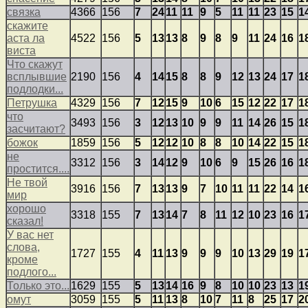
связка
4366
156
7
24
11
11
9
5
11
11
23
15
1
скажите
аста ла
4522
156
5
13
13
8
9
8
9
11
24
16
1
виста
Что скажут
всплывшие
2190
156
4
14
15
8
8
9
12
13
24
17
1
подлодки...
Петрушка
4329
156
7
12
15
9
10
6
15
12
22
17
1
что
3493
156
3
12
13
10
9
9
11
14
26
15
1
засчитают?
божок
1859
156
5
12
12
10
8
8
10
14
22
15
1
не
3312
156
3
14
12
9
10
6
9
15
26
16
1
простится....
Не твой
3916
156
7
13
13
9
7
10
11
11
22
14
1
мир
хорошо
3318
155
7
13
14
7
8
11
12
10
23
16
1
сказал!
У вас нет
слова,
1727
155
4
11
13
9
9
9
10
13
29
19
1
кроме
подлого...
Только это...
1629
155
5
13
14
16
9
8
10
10
23
13
1
омут
3059
155
5
11
13
8
10
7
11
8
25
17
2