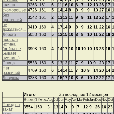
шляпа
3263
161
6
11
16
10
6
7
12
13
26
17
скоморошье
4726
161
5
14
14
8
8
9
9
13
27
16
без
3542
161
2
13
13
11
9
9
11
13
22
17
претензий
не
3410
160
4
17
14
9
8
9
12
11
22
16
дождаться...
Дорога
5053
160
5
12
15
10
8
8
10
11
22
18
простая
истина
(война не
3908
160
4
14
17
10
10
10
10
13
23
16
бывает
пустая...)
Спица
5538
160
5
13
12
11
7
9
10
9
23
17
Нет
4709
160
6
14
14
11
7
10
9
14
20
14
различий
Ловушка
3233
160
5
15
17
10
8
6
10
12
22
17
Итого
За последние 12 месяцев
Всего
12мес
Aug
Jul
Jun
May
Apr
Mar
Feb
Jan
Dec
Nov
Oct
Поезд на
3554
160
3
13
14
9
9
7
12
9
26
16
23
закат