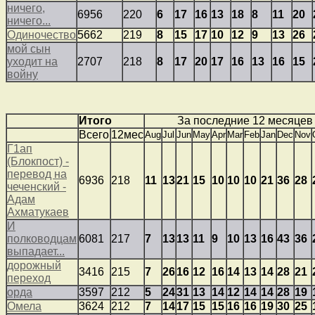
ничего,
6956
220
6
17
16
13
18
8
11
20
ничего...
Одиночество
5662
219
8
15
17
10
12
9
13
26
мой сын
уходит на
2707
218
8
17
20
17
16
13
16
15
войну
Итого
За последние 12 месяцев
Всего
12мес
Aug
Jul
Jun
May
Apr
Mar
Feb
Jan
Dec
Nov
Г1ап
(Блокпост) -
перевод на
6936
218
11
13
21
15
10
10
10
21
36
28
чеченский -
Адам
Ахматукаев
И
полководцам
6081
217
7
13
13
11
9
10
13
16
43
36
выпадает...
дорожный
3416
215
7
26
16
12
16
14
13
14
28
21
переход
орда
3597
212
5
24
31
13
14
12
14
14
28
19
Омела
3624
212
7
14
17
15
15
16
16
19
30
25