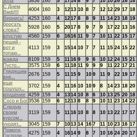
зола
3836
160
5
17
14
8
9
7
10
10
26
16
18
С Днем
4004
160
3
12
13
10
8
7
12
12
29
17
18
Вмф!!!!
Вернись!
4253
160
4
12
17
8
8
9
11
14
23
18
19
бросать
5928
160
5
20
17
8
9
7
9
17
22
13
16
слова?
впустую
4560
159
6
16
16
11
9
7
10
11
22
15
17
пеший -
вот и
4113
159
3
15
14
10
7
7
11
15
24
15
22
топаю...
жажда
8109
159
5
11
16
9
9
6
10
12
24
15
21
Пусто...
3575
159
6
11
18
11
9
9
9
11
22
17
21
Глядящим
2676
159
5
11
15
9
10
9
11
9
22
19
17
вне...
еще
3702
159
4
11
16
10
10
9
8
14
23
18
20
пошушу...
крушение
4259
159
4
13
14
10
8
6
10
13
25
20
18
Сосо и Бог
3536
159
6
12
13
8
8
9
10
11
23
14
22
Следую
своим
3119
159
5
11
16
10
8
8
10
13
22
17
17
курсом...
уходят...
3045
159
7
10
13
14
16
7
11
10
23
16
17
Помоги,
4275
159
4
16
14
9
8
7
10
16
24
20
17
Господи...