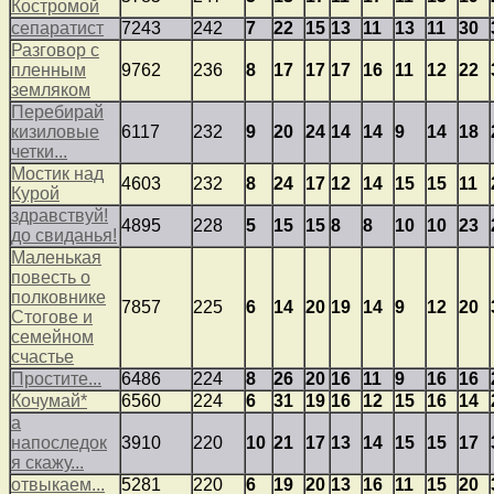
Костромой
сепаратист
7243
242
7
22
15
13
11
13
11
30
Разговор с
пленным
9762
236
8
17
17
17
16
11
12
22
земляком
Перебирай
кизиловые
6117
232
9
20
24
14
14
9
14
18
четки...
Мостик над
4603
232
8
24
17
12
14
15
15
11
Курой
здравствуй!
4895
228
5
15
15
8
8
10
10
23
до свиданья!
Маленькая
повесть о
полковнике
7857
225
6
14
20
19
14
9
12
20
Стогове и
семейном
счастье
Простите...
6486
224
8
26
20
16
11
9
16
16
Кочумай*
6560
224
6
31
19
16
12
15
16
14
а
напоследок
3910
220
10
21
17
13
14
15
15
17
я скажу...
отвыкаем...
5281
220
6
19
20
13
16
11
15
20