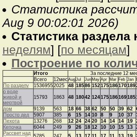
Статистика рассчиты
Aug 9 00:02:01 2026)
Статистика раздела на
неделям
] [
по месяцам
]
Построение по колич
Итого
За последние 12 ме
Всего
12мес
Aug
Jul
Jun
May
Apr
Mar
Feb
Jan
По разделу
1536955
2025
48
185
86
152
175
186
170
189
о воде
живой и
15793
1863
48
180
42
124
175
186
169
185
мертвой
дом
9139
563
18
66
38
62
50
50
39
62
Просто дед
5907
385
6
15
14
10
8
9
10
37
Пехота
13276
268
12
24
24
20
14
14
14
19
Кепочка
6044
249
9
26
18
12
10
10
15
13
Рассвет над
5785
247
5
13
17
11
17
11
13
19