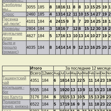
Свободны
3055
185
8
18
16
11
8
8
13
15
25
19
1
мы...
Спрос
2460
185
4
13
14
12
11
10
15
14
27
19
2
Песенка
4101
184
4
24
15
9
8
7
20
14
25
18
1
"ай-люли"
Проводы
2804
184
3
18
16
7
12
8
15
12
30
18
2
двуязычие
4627
184
5
17
16
13
10
13
14
10
27
19
2
души
было и
прошло
4035
184
8
14
14
14
9
12
13
16
25
20
2
(романс)
Итого
За последние 12 месяце
Всего
12мес
Aug
Jul
Jun
May
Apr
Mar
Feb
Jan
Dec
No
Ташкентский
4351
184
6
18
14
13
22
5
11
14
23
19
чай
косильщик -
5535
184
5
19
20
13
13
9
11
15
23
18
бог
про Капута
3176
184
6
15
15
13
10
5
15
13
28
23
Подарите
6522
184
5
17
19
16
9
9
11
18
23
22
вечер, княжна