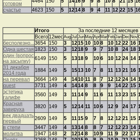
4464
150
5
14
16
9
9
8
10
8
21
15
1
готовом
счастье
4623
150
5
12
14
8
9
4
11
12
22
15
1
Итого
За последние 12 месяцев
Всего
12мес
Aug
Jul
Jun
May
Apr
Mar
Feb
Jan
Dec
Nov
бесполезно...
3654
150
3
12
15
10
10
8
10
12
22
16
Одна шестая
1823
150
3
12
18
9
9
7
10
8
24
18
один (вопрос
6149
150
5
13
18
9
10
6
10
12
24
14
на засыпку)
31 декабря
1884
149
5
15
13
10
7
8
11
13
21
16
2014 года
на перевал
3664
149
4
14
10
11
8
7
12
12
24
14
quest
3731
149
4
14
14
8
8
9
9
14
22
15
эстетика
3560
149
3
11
14
9
11
6
11
13
23
15
галифе
Красная
3820
149
5
12
14
11
10
6
12
9
24
17
завируха
век двадцать
2609
149
5
11
15
9
7
8
12
12
21
15
первый
в степи
3447
149
4
13
14
8
8
7
12
12
23
14
молитва
1947
148
2
12
14
8
10
9
11
9
22
17
Полёт
3268
148
7
10
15
9
8
9
10
9
22
15