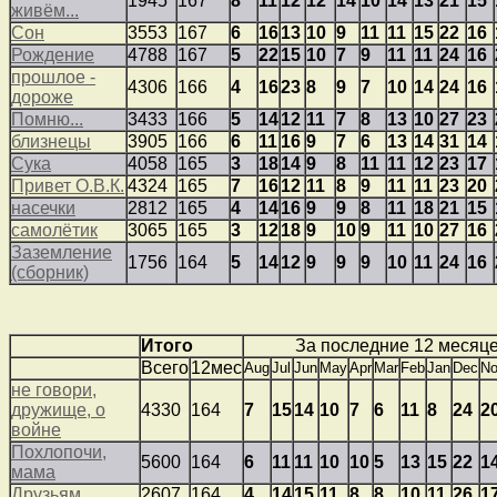
1945
167
8
11
12
12
14
10
14
13
21
15
живём...
Сон
3553
167
6
16
13
10
9
11
11
15
22
16
Рождение
4788
167
5
22
15
10
7
9
11
11
24
16
прошлое -
4306
166
4
16
23
8
9
7
10
14
24
16
дороже
Помню...
3433
166
5
14
12
11
7
8
13
10
27
23
близнецы
3905
166
6
11
16
9
7
6
13
14
31
14
Сука
4058
165
3
18
14
9
8
11
11
12
23
17
Привет О.В.К.
4324
165
7
16
12
11
8
9
11
11
23
20
насечки
2812
165
4
14
16
9
9
8
11
18
21
15
самолётик
3065
165
3
12
18
9
10
9
11
10
27
16
Заземление
1756
164
5
14
12
9
9
9
10
11
24
16
(сборник)
Итого
За последние 12 месяц
Всего
12мес
Aug
Jul
Jun
May
Apr
Mar
Feb
Jan
Dec
N
не говори,
дружище, о
4330
164
7
15
14
10
7
6
11
8
24
2
войне
Похлопочи,
5600
164
6
11
11
10
10
5
13
15
22
1
мама
Друзьям
2607
164
4
14
15
11
8
8
10
11
26
1