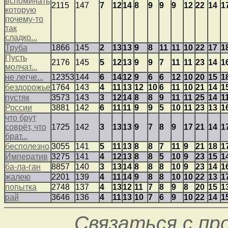
вспоминать
2115
147
7
12
14
8
9
9
9
12
22
14
1
которую
почему-то
так
сладко...
Труба
1866
145
2
13
13
9
8
11
11
10
22
17
1
Пусть
2176
145
5
12
13
9
9
7
11
11
23
14
1
молчат...
не легче...
12353
144
6
14
12
9
6
6
12
10
20
15
1
бездорожье
1764
143
4
11
13
12
10
6
11
10
21
14
1
пустяк
3573
143
3
12
14
8
8
9
11
11
25
14
1
России
3881
142
6
11
11
9
9
5
10
11
23
13
1
что брут
соврёт, что
1725
142
3
13
13
9
7
8
9
17
21
14
1
брат...
бесполезно
3055
141
5
11
13
8
8
7
11
9
21
18
1
Императив
3275
141
4
12
13
8
8
5
10
9
23
15
1
ба-ла-ган
8857
140
3
13
14
8
8
8
10
9
23
14
1
жалею
2201
139
4
11
14
9
8
8
10
10
22
13
1
попытка
2748
137
4
13
12
11
7
8
9
8
20
15
1
рай
3646
136
4
11
13
10
7
6
9
10
22
14
1
Связаться с п