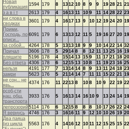
Новая
1594
179
8
13
12
10
8
9
9
19
28
21
2
публикация
з а в i т
2613
179
4
16
13
11
10
9
11
14
28
22
2
ни слова в
3601
179
4
16
17
13
9
10
12
19
24
20
1
сводках
Прими,
Господь, по
6091
179
6
13
13
12
11
5
19
16
27
20
1
описи...
за собой...
4264
178
5
13
13
18
9
9
10
14
22
14
3
Причал
3606
178
5
29
14
8
8
12
11
13
25
16
1
пляшите
5196
178
4
15
14
13
15
9
11
17
21
18
2
Без ответа
4306
178
6
12
15
13
10
8
11
19
23
16
2
нельзя
4191
177
7
13
14
14
8
9
13
11
24
18
2
замри
5623
176
5
21
14
14
7
11
11
15
22
21
1
не сон... не
4374
176
11
22
13
8
10
8
10
9
22
19
2
явь...
особ-сти
нац. общ.
3933
176
5
16
13
14
16
10
9
13
24
14
1
транспорта
лепрозорий
5114
176
6
12
15
8
8
8
10
17
26
22
2
Я вернусь
4746
176
3
16
16
11
9
12
10
10
26
19
2
Два паяца
(из цикла
5563
176
4
14
16
12
10
11
12
15
25
15
2
"Бывшие")