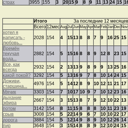
страх
3955
155
3
20
15
9
8
9
11
13
24
15
1
Итого
За последние 12 месяце
Всего
12мес
Aug
Jul
Jun
May
Apr
Mar
Feb
Jan
Dec
Nov
хотел я
написать -
2028
154
4
15
13
8
8
7
9
16
25
15
любовь...
Времён
текучая
2882
154
5
15
16
8
8
9
12
8
23
15
вода...
Все, как
2932
154
2
13
13
9
8
9
9
13
25
16
всегда
какой покой?
3292
154
5
13
16
9
7
8
10
14
24
15
Доживи,
4976
154
5
14
12
8
9
10
12
11
21
17
старшина...
Мячик
3303
154
7
10
17
10
9
7
10
12
23
16
дыхание
2667
154
3
15
13
8
7
9
12
10
22
13
эфира
потом
3142
154
8
11
15
8
8
8
10
11
23
19
срыв
3008
154
5
22
14
9
6
7
10
10
22
17
дорога
3884
154
5
12
14
9
8
9
10
12
26
14
пир
3648
154
3
15
14
8
8
9
12
10
24
15