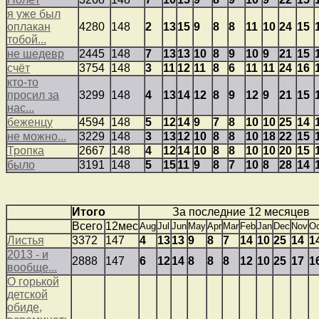
я уже был
оплакан
4280
148
2
13
15
9
8
8
11
10
24
15
тобой...
не шедевр
2445
148
7
13
13
10
8
9
10
9
21
15
счёт
3754
148
3
11
12
11
8
6
11
11
24
16
кто-то
просил за
3299
148
4
13
14
12
8
9
12
9
21
15
нас...
беженцу
4594
148
5
12
14
9
7
8
10
10
25
14
не можно...
3229
148
3
13
12
10
8
8
10
18
22
15
Тропка
2667
148
4
12
14
10
8
8
10
10
20
15
было
3191
148
5
15
11
9
8
7
10
8
28
14
Итого
За последние 12 месяцев
Всего
12мес
Aug
Jul
Jun
May
Apr
Mar
Feb
Jan
Dec
Nov
Oc
Листья
3372
147
4
13
13
9
8
7
14
10
25
14
1
2013 - и
2888
147
6
12
14
8
8
8
12
10
25
17
1
вообще...
О горькой
детской
обиде,