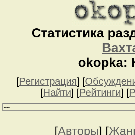
Статистика разд
Вахт
okopka:
[
Регистрация
] [
Обсужден
[
Найти
] [
Рейтинги
] [
Р
--
--
[
Авторы
] [
Жан