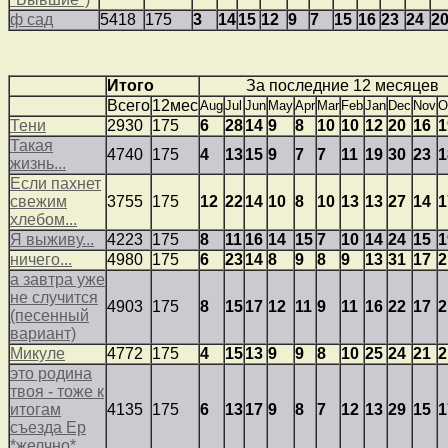
ф сад
5418
175
3
14
15
12
9
7
15
16
23
24
2
Итого
За последние 12 месяцев
Всего
12мес
Aug
Jul
Jun
May
Apr
Mar
Feb
Jan
Dec
Nov
O
Тени
2930
175
6
28
14
9
8
10
10
12
20
16
1
Такая
4740
175
4
13
15
9
7
7
11
19
30
23
1
жизнь...
Если пахнет
свежим
3755
175
12
22
14
10
8
10
13
13
27
14
1
хлебом...
Я выживу...
4223
175
8
11
16
14
15
7
10
14
24
15
1
ничего...
4980
175
6
23
14
8
9
8
9
13
31
17
2
а завтра уже
не случится
4903
175
8
15
17
12
11
9
11
16
22
17
2
(песенный
вариант)
Микуле
4772
175
4
15
13
9
9
8
10
25
24
21
2
это родина
твоя - тоже к
итогам
4135
175
6
13
17
9
8
7
12
13
29
15
1
съезда Ер
*желчно*