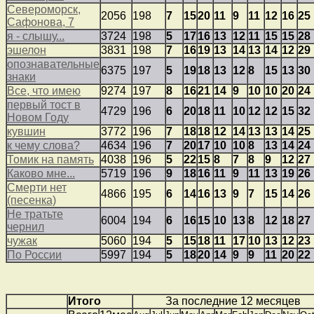
Североморск,
2056
198
7
15
20
11
9
11
12
16
25
Сафонова, 7
я - слышу...
3724
198
5
17
16
13
12
11
15
15
28
эшелон
3831
198
7
16
19
13
14
13
14
12
29
опознавательные
6375
197
5
19
18
13
12
8
15
13
30
знаки
Все, что имею
9274
197
8
16
21
14
9
10
10
20
24
первый тост в
4729
196
6
20
18
11
10
12
12
15
32
Новом Году
кувшин
3772
196
7
18
18
12
14
13
13
14
25
к чему слова?
4634
196
7
20
17
10
10
8
13
14
24
Томик на память
4038
196
5
22
15
8
7
8
9
12
27
Каково мне...
5719
196
9
18
16
11
9
11
13
19
26
Смерти нет
4866
195
6
14
16
13
9
7
15
14
26
(песенка)
Не тратьте
6004
194
6
16
15
10
13
8
12
18
27
чернил
чужак
5060
194
5
15
18
11
17
10
13
12
23
По России
5997
194
5
18
20
14
9
9
11
20
22
Итого
За последние 12 месяцев