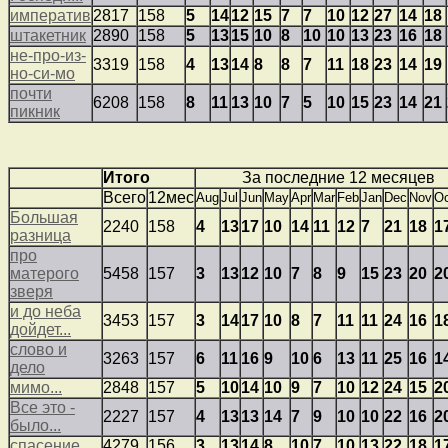
императив
2817
158
5
14
12
15
7
7
10
12
27
14
18
штакетник
2890
158
5
13
15
10
8
10
10
13
23
16
18
не-про-из-
3319
158
4
13
14
8
8
7
11
18
23
14
19
но-си-мо
почти
6208
158
8
11
13
10
7
5
10
15
23
14
21
пикник
Итого
За последние 12 месяцев
Всего
12мес
Aug
Jul
Jun
May
Apr
Mar
Feb
Jan
Dec
Nov
Oc
Большая
2240
158
4
13
17
10
14
11
12
7
21
18
1
разница
про
матерого
5458
157
3
13
12
10
7
8
9
15
23
20
2
зверя
и до неба
3453
157
3
14
17
10
8
7
11
11
24
16
1
дойдет...
слово и
3263
157
6
11
16
9
10
6
13
11
25
16
1
дело
мимо...
2848
157
5
10
14
10
9
7
10
12
24
15
2
Все это -
2227
157
4
13
13
14
7
9
10
10
22
16
2
было...
спасение
4279
156
3
13
14
8
10
7
10
13
22
18
1