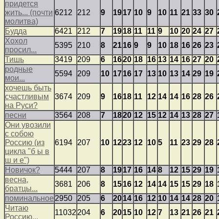
придется
жить... (почти
6212
212
9
19
17
10
9
10
11
21
33
30
молитва)
Будда
6421
212
7
19
18
11
11
9
10
20
24
27
Хохол
5395
210
8
21
16
9
9
10
18
16
26
23
просил...
Тишь
3419
209
6
16
20
18
16
13
14
16
27
20
родные
5594
209
10
17
16
17
13
10
13
14
29
19
мои...
хочешь быть
счастливым
3674
209
9
16
18
11
12
14
14
16
28
26
на Руси?
песни
3564
208
7
18
20
12
15
12
14
13
28
27
Они увозили
с собою
Россию (из
6194
207
10
12
23
12
10
5
11
23
29
28
цикла "б ы в
ш и е")
Новичок?
5444
207
8
19
17
16
14
8
12
15
29
19
весна,
3681
206
8
15
16
12
14
14
15
15
29
18
братцы...
поминальное
2950
205
6
20
14
16
12
10
14
14
28
20
Читаю
11032
204
6
20
15
10
12
7
13
21
26
21
Россию...