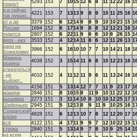
5293
153
7
10
15
12
6
8
11
12
22
16
1
придут
я и сейчас
4221
153
7
13
13
9
8
9
10
11
25
16
1
так думаю...
от и до
3379
152
6
12
14
9
8
9
10
10
23
15
1
России
1694
152
6
17
14
9
8
8
12
12
21
16
1
чудится
2807
152
6
22
11
9
6
6
10
8
26
15
1
верх - низ
3533
152
4
12
14
11
8
6
12
11
26
13
1
рано на
3966
152
6
16
10
10
7
7
10
14
21
18
1
Божедомку
Мамина
4038
152
3
15
14
11
6
8
10
12
23
16
1
родина
отвертеться
- не
4010
152
4
11
12
11
9
6
11
13
24
16
1
выйдет...
апрель
4156
151
5
13
14
12
7
7
11
9
23
17
1
макияж
2846
151
8
10
15
8
11
9
10
11
22
12
1
вышивка
2273
151
3
11
14
10
8
10
10
12
25
17
1
Шифоньер
2945
151
5
12
13
8
9
11
9
10
25
16
1
Солдатской
4828
151
6
12
13
10
7
8
12
12
20
17
1
вдове
всё
4122
151
4
17
11
9
9
7
12
10
22
15
1
строка
2840
151
5
13
14
9
7
8
10
9
25
14
1
на всем