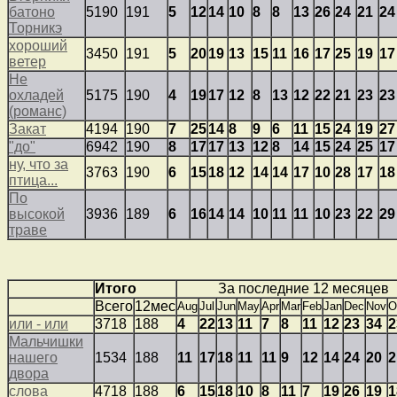
батоно
5190
191
5
12
14
10
8
8
13
26
24
21
24
Торникэ
хороший
3450
191
5
20
19
13
15
11
16
17
25
19
17
ветер
Не
охладей
5175
190
4
19
17
12
8
13
12
22
21
23
23
(романс)
Закат
4194
190
7
25
14
8
9
6
11
15
24
19
27
"до"
6942
190
8
17
17
13
12
8
14
15
24
25
17
ну, что за
3763
190
6
15
18
12
14
14
17
10
28
17
18
птица...
По
высокой
3936
189
6
16
14
14
10
11
11
10
23
22
29
траве
Итого
За последние 12 месяцев
Всего
12мес
Aug
Jul
Jun
May
Apr
Mar
Feb
Jan
Dec
Nov
O
или - или
3718
188
4
22
13
11
7
8
11
12
23
34
2
Мальчишки
нашего
1534
188
11
17
18
11
11
9
12
14
24
20
2
двора
слова
4718
188
6
15
18
10
8
11
7
19
26
19
1