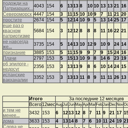
подожди на
4043
154
6
13
13
8
10
10
13
13
21
16
Патриарших...
Североморск
4447
154
3
11
15
10
10
9
7
11
21
20
простите
2674
154
5
12
14
10
9
5
13
14
25
17
еще раз о
квасном
5684
154
3
12
12
8
8
8
11
16
22
21
патриотизме
не навсегда
3735
154
5
14
13
10
12
9
10
9
24
14
же...
признание
3885
153
5
11
15
9
9
7
9
15
24
16
Плачи
2797
153
5
15
13
10
9
8
14
6
23
19
об эпилоге -
2356
153
3
13
13
9
8
6
10
14
24
15
недосуг
испанские
3352
153
3
13
13
11
8
9
11
11
26
13
вакханалии
Итого
За последние 12 месяцев
Всего
12мес
Aug
Jul
Jun
May
Apr
Mar
Feb
Jan
Dec
Nov
Oc
и тем не
3432
153
6
12
13
12
8
7
11
9
21
17
1
менее...
дома
3633
153
4
13
14
8
7
6
10
11
24
19
2
Слова не