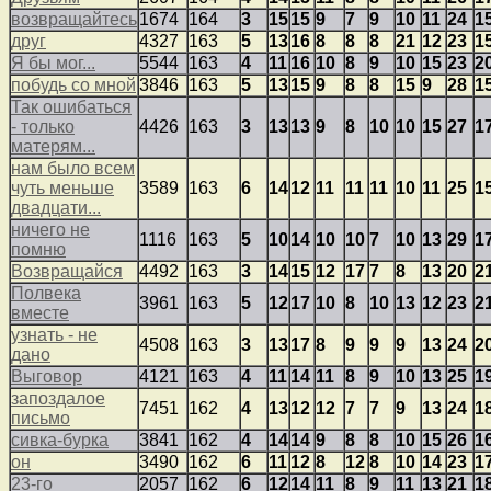
возвращайтесь
1674
164
3
15
15
9
7
9
10
11
24
1
друг
4327
163
5
13
16
8
8
8
21
12
23
1
Я бы мог...
5544
163
4
11
16
10
8
9
10
15
23
2
побудь со мной
3846
163
5
13
15
9
8
8
15
9
28
1
Так ошибаться
- только
4426
163
3
13
13
9
8
10
10
15
27
1
матерям...
нам было всем
чуть меньше
3589
163
6
14
12
11
11
11
10
11
25
1
двадцати...
ничего не
1116
163
5
10
14
10
10
7
10
13
29
1
помню
Возвращайся
4492
163
3
14
15
12
17
7
8
13
20
2
Полвека
3961
163
5
12
17
10
8
10
13
12
23
2
вместе
узнать - не
4508
163
3
13
17
8
9
9
9
13
24
2
дано
Выговор
4121
163
4
11
14
11
8
9
10
13
25
1
запоздалое
7451
162
4
13
12
12
7
7
9
13
24
1
письмо
сивка-бурка
3841
162
4
14
14
9
8
8
10
15
26
1
он
3490
162
6
11
12
8
12
8
10
14
23
1
23-го
2057
162
6
12
14
11
8
9
11
13
21
1