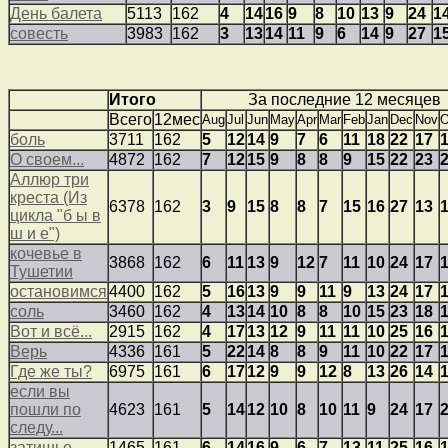
День балета
5113
162
4
14
16
9
8
10
13
9
24
1
совесть
3983
162
3
13
14
11
9
6
14
9
27
1
Итого
За последние 12 месяцев
Всего
12мес
Aug
Jul
Jun
May
Apr
Mar
Feb
Jan
Dec
Nov
O
боль
3711
162
5
12
14
9
7
6
11
18
22
17
О своем...
4872
162
7
12
15
9
8
8
9
15
22
23
Аллюр три
креста (Из
6378
162
3
9
15
8
8
7
15
16
27
13
цикла "б ы в
ш и е")
кочевье в
3868
162
6
11
13
9
12
7
11
10
24
17
Тушетии
остановимся
4400
162
5
16
13
9
9
11
9
13
24
17
соль
3460
162
4
13
14
10
8
8
10
15
23
18
Вот и всё...
2915
162
4
17
13
12
9
11
11
10
25
16
Верь
4336
161
5
22
14
8
8
9
11
10
22
17
Где же ты?
6975
161
6
17
12
9
9
12
8
13
26
14
если вы
пошли по
4623
161
5
14
12
10
8
10
11
9
24
17
следу...
затишье
1465
161
6
14
16
9
6
7
13
11
25
16