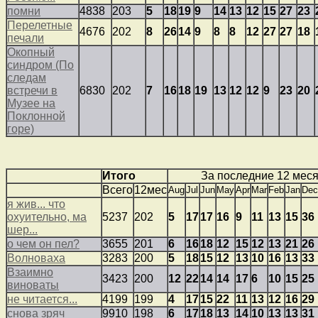
помни
4838
203
5
18
19
9
14
13
12
15
27
23
Перелетные
4676
202
8
26
14
9
8
8
12
27
27
18
печали
Окопный
синдром (По
следам
встречи в
6830
202
7
16
18
19
13
12
12
9
23
20
Музее на
Поклонной
горе)
Итого
За последние 12 мес
Всего
12мес
Aug
Jul
Jun
May
Apr
Mar
Feb
Jan
Dec
я жив... что
охуительно, ма
5237
202
5
17
17
16
9
11
13
15
36
шер...
о чем он пел?
3655
201
6
16
18
12
15
12
13
21
26
Волноваха
3283
200
5
18
15
12
13
10
16
13
33
Взаимно
3423
200
12
22
14
14
17
6
10
15
25
виноваты
не читается...
4199
199
4
17
15
22
11
13
12
16
29
снова зряч
9910
198
6
17
18
13
14
10
13
13
31