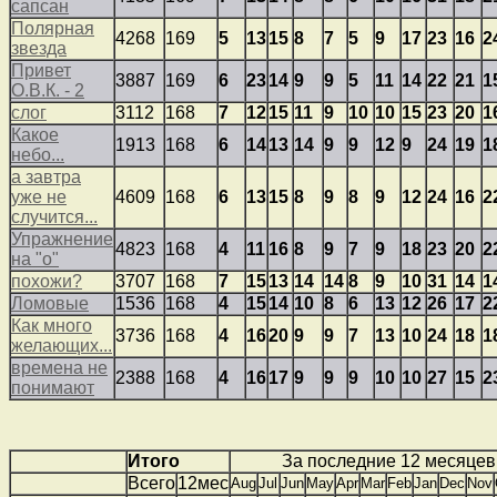
сапсан
Полярная
4268
169
5
13
15
8
7
5
9
17
23
16
2
звезда
Привет
3887
169
6
23
14
9
9
5
11
14
22
21
1
О.В.К. - 2
слог
3112
168
7
12
15
11
9
10
10
15
23
20
1
Какое
1913
168
6
14
13
14
9
9
12
9
24
19
1
небо...
а завтра
уже не
4609
168
6
13
15
8
9
8
9
12
24
16
2
случится...
Упражнение
4823
168
4
11
16
8
9
7
9
18
23
20
2
на "о"
похожи?
3707
168
7
15
13
14
14
8
9
10
31
14
1
Ломовые
1536
168
4
15
14
10
8
6
13
12
26
17
2
Как много
3736
168
4
16
20
9
9
7
13
10
24
18
1
желающих...
времена не
2388
168
4
16
17
9
9
9
10
10
27
15
2
понимают
Итого
За последние 12 месяцев
Всего
12мес
Aug
Jul
Jun
May
Apr
Mar
Feb
Jan
Dec
Nov