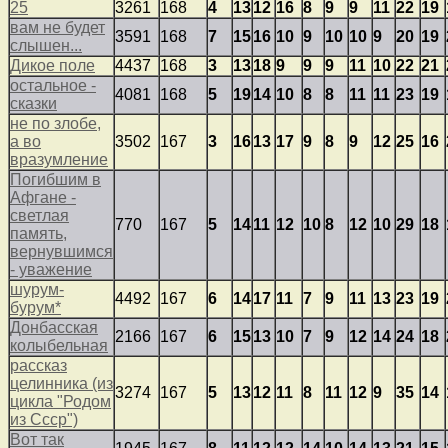
25
3261
168
4
13
12
16
8
9
9
11
22
19
вам не будет
3591
168
7
15
16
10
9
10
10
9
20
19
слышен...
Дикое поле
4437
168
3
13
18
9
9
9
11
10
22
21
остальное -
4081
168
5
19
14
10
8
8
11
11
23
19
сказки
не по злобе,
а во
3502
167
3
16
13
17
9
8
9
12
25
16
вразумление
Погибшим в
Афгане -
светлая
770
167
5
14
11
12
10
8
12
10
29
18
память,
вернувшимся
- уважение
шурум-
4492
167
6
14
17
11
7
9
11
13
23
19
бурум*
Донбасская
2166
167
6
15
13
10
7
9
12
14
24
18
колыбельная
рассказ
целинника (из
3274
167
5
13
12
11
8
11
12
9
35
14
цикла "Родом
из Ссср")
Вот так