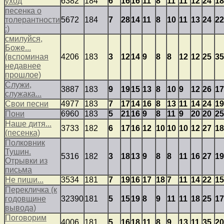
уход
6382
184
6
16
16
11
8
11
11
12
24
18
песенка о
толерантности
5672
184
7
28
14
11
8
10
11
13
24
22
:)
смилуйся,
Боже...
(вспоминая
4206
183
3
12
14
9
8
8
12
12
25
35
недавнее
прошлое)
Служи,
3887
183
9
19
15
13
8
10
9
12
26
17
служака...
Свои песни
4977
183
7
17
14
16
8
13
11
14
24
19
Пони
6960
183
5
21
16
9
8
11
9
20
20
25
Наше дитя...
3733
182
6
17
16
12
10
10
10
12
27
18
(песенка)
Полковник
Тушин.
5316
182
3
18
13
9
8
8
11
16
27
19
Отрывки из
письма
Не пиши...
3534
181
7
19
16
17
18
7
11
14
22
15
Перекличка (к
годовщине
32390
181
5
15
19
8
9
11
11
18
25
17
вывода)
Поговорим
4006
181
5
16
18
11
8
9
13
11
35
20