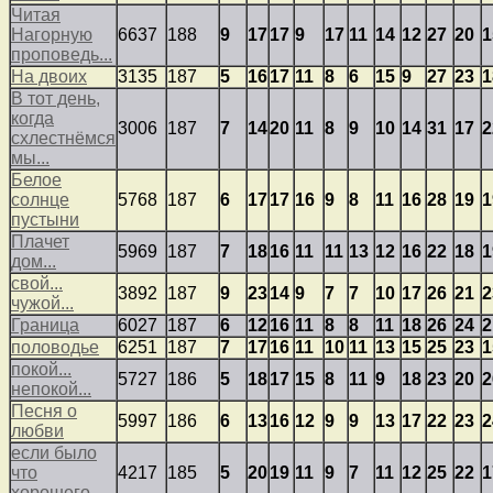
Читая
Нагорную
6637
188
9
17
17
9
17
11
14
12
27
20
1
проповедь...
На двоих
3135
187
5
16
17
11
8
6
15
9
27
23
1
В тот день,
когда
3006
187
7
14
20
11
8
9
10
14
31
17
2
схлестнёмся
мы...
Белое
солнце
5768
187
6
17
17
16
9
8
11
16
28
19
1
пустыни
Плачет
5969
187
7
18
16
11
11
13
12
16
22
18
1
дом...
свой...
3892
187
9
23
14
9
7
7
10
17
26
21
2
чужой...
Граница
6027
187
6
12
16
11
8
8
11
18
26
24
2
половодье
6251
187
7
17
16
11
10
11
13
15
25
23
1
покой...
5727
186
5
18
17
15
8
11
9
18
23
20
2
непокой...
Песня о
5997
186
6
13
16
12
9
9
13
17
22
23
2
любви
если было
что
4217
185
5
20
19
11
9
7
11
12
25
22
1
хорошего...