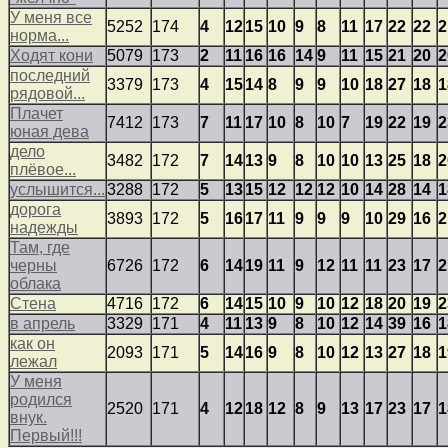
У меня все
5252
174
4
12
15
10
9
8
11
17
22
22
2
норма...
Ходят кони
5079
173
2
11
16
16
14
9
11
15
21
20
2
последний
3379
173
4
15
14
8
9
9
10
18
27
18
1
рядовой...
Плачет
7412
173
7
11
17
10
8
10
7
19
22
19
2
юная дева
дело
3482
172
7
14
13
9
8
10
10
13
25
18
2
плёвое...
услышится...
3288
172
5
13
15
12
12
12
10
14
28
14
1
дорога
3893
172
5
16
17
11
9
9
9
10
29
16
2
надежды
Там, где
черны
6726
172
6
14
19
11
9
12
11
11
23
17
2
облака
Стена
4716
172
6
14
15
10
9
10
12
18
20
19
2
в апрель
3329
171
4
11
13
9
8
10
12
14
39
16
1
как он
2093
171
5
14
16
9
8
10
12
13
27
18
1
лежал
У меня
родился
2520
171
4
12
18
12
8
9
13
17
23
17
1
внук.
Первый!!!