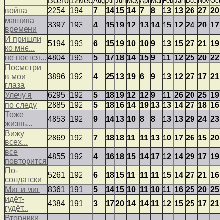
Всего
12мес
Aug
Jul
Jun
May
Apr
Mar
Feb
Jan
Dec
Nov
Oc
война
2254
194
7
14
15
14
7
8
13
13
26
27
20
машина
3397
193
4
15
19
12
13
14
15
12
24
20
17
времени
И пришли
5194
193
6
15
19
10
10
9
13
15
27
21
19
ко мне...
не поется...
4804
193
5
17
18
14
15
9
11
12
25
20
22
Посмотри
в мои
3896
192
4
25
13
19
6
9
13
12
27
17
21
глаза
Улечу я
6295
192
5
18
19
12
12
9
11
26
20
25
19
по следу
2885
192
5
18
16
14
19
13
13
14
27
18
16
Тоже
4853
192
9
14
13
10
8
8
13
13
29
24
23
жизнь...
Вижу
2869
192
7
18
18
11
11
13
10
17
26
15
20
всех...
все
4855
192
4
16
18
15
14
17
12
14
29
17
19
повторится
По-
5261
192
6
18
15
11
11
11
15
14
27
21
16
солдатски
Миг и миг
8361
191
5
14
15
10
11
10
11
16
25
20
25
идёт-
4384
191
3
17
20
14
14
11
12
15
25
17
21
гудёт...
Вторники