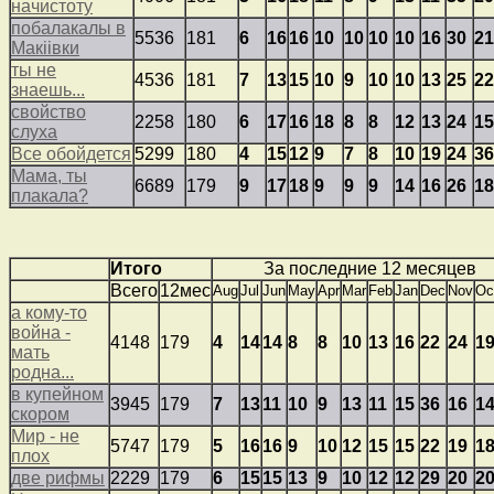
начистоту
побалакалы в
5536
181
6
16
16
10
10
10
10
16
30
21
Макiiвки
ты не
4536
181
7
13
15
10
9
10
10
13
25
22
знаешь...
свойство
2258
180
6
17
16
18
8
8
12
13
24
15
слуха
Все обойдется
5299
180
4
15
12
9
7
8
10
19
24
36
Мама, ты
6689
179
9
17
18
9
9
9
14
16
26
18
плакала?
Итого
За последние 12 месяцев
Всего
12мес
Aug
Jul
Jun
May
Apr
Mar
Feb
Jan
Dec
Nov
Oc
а кому-то
война -
4148
179
4
14
14
8
8
10
13
16
22
24
1
мать
родна...
в купейном
3945
179
7
13
11
10
9
13
11
15
36
16
1
скором
Мир - не
5747
179
5
16
16
9
10
12
15
15
22
19
1
плох
две рифмы
2229
179
6
15
15
13
9
10
12
12
29
20
2