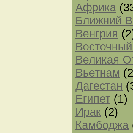
Африка
(3
Ближний В
Венгрия
(2
Восточный
Великая О
Вьетнам
(2
Дагестан
(
Египет
(1)
Ирак
(2)
Камбоджа