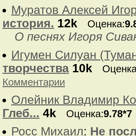
Муратов Алексей Иго
история.
12k
Оценка:
9.
О песнях Игоря Сивак
Игумен Силуан (Тума
творчества
10k
Оценка
Комментарии
Олейник Владимир Ко
Глеб...
4k
Оценка:
9.78*7
Росс Михаил
:
Не пос