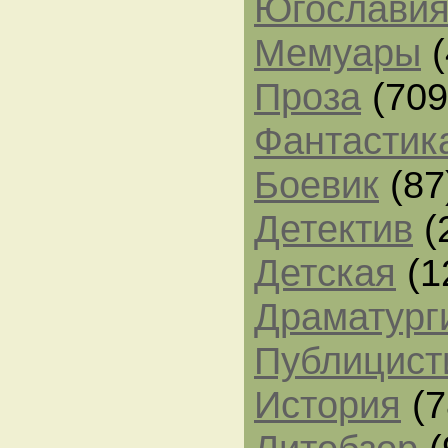
Югослави
Мемуары
(
Проза
(709
Фантастик
Боевик
(87
Детектив
(
Детская
(1
Драматург
Публицист
История
(7