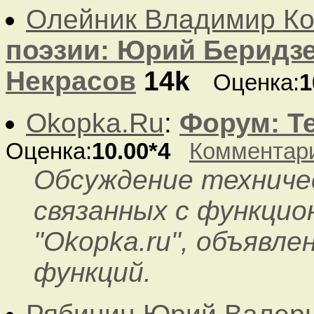
Олейник Владимир Ко
поэзии: Юрий Беридзе
Некрасов
14k
Оценка:
1
Okopka.Ru
:
Форум: Т
Оценка:
10.00*4
Комментар
Обсуждение техничес
связанных с функцио
"Okopka.ru", объявле
функций.