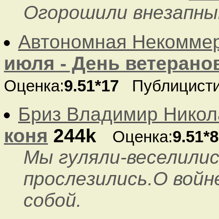
Огорошили внезапным
Автономная Некоммер
июля - День ветерано
Оценка:
9.51*17
Публицист
Бриз Владимир Никол
коня
244k
Оценка:
9.51*8
Мы гуляли-веселили
прослезились.О войн
собой.