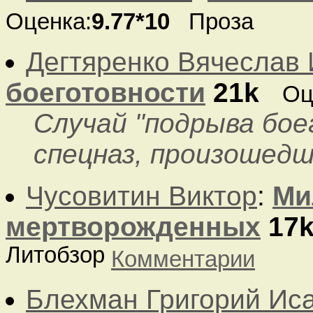
Оценка:
9.77*10
Проза
Дегтяренко Вячеслав
боеготовности
21k
Оц
Случай "подрыва бо
спецназ, произошедш
Чусовитин Виктор
:
Ми
мертворожденных
17
Литобзор
Комментарии
Блехман Григорий Ис