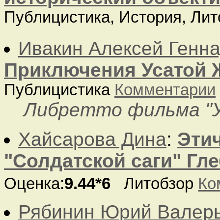
Публицистика, История, Ли
Ивакин Алексей Генн
Приключения Усатой 
Публицистика
Комментарии
Либретто фильма "У
Хайсарова Дина
:
Этич
"Солдатской саги" Гл
Оценка:
9.44*6
Литобзор
Ко
Рябинин Юрий Валер