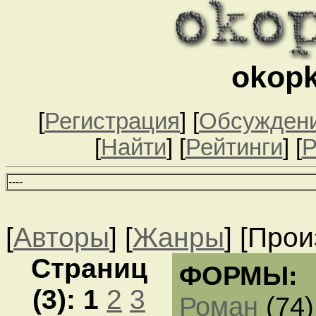
okopk
[
Регистрация
] [
Обсужден
[
Найти
] [
Рейтинги
] [
Р
--
--
[
Авторы
] [
Жанры
] [Про
Страниц
ФОРМЫ:
(3):
1
2
3
Роман
(74)