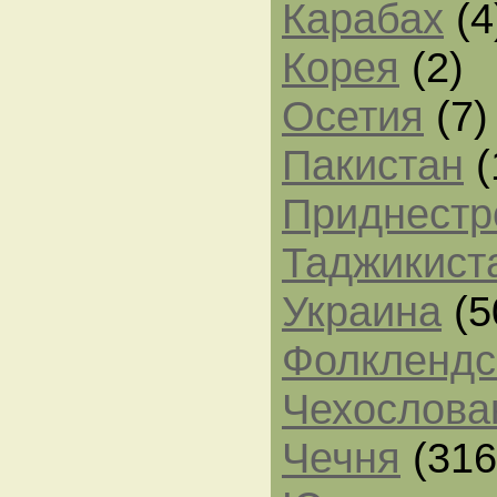
Карабах
(4
Корея
(2)
Осетия
(7)
Пакистан
(
Приднестр
Таджикист
Украина
(5
Фолклендс
Чехослова
Чечня
(316