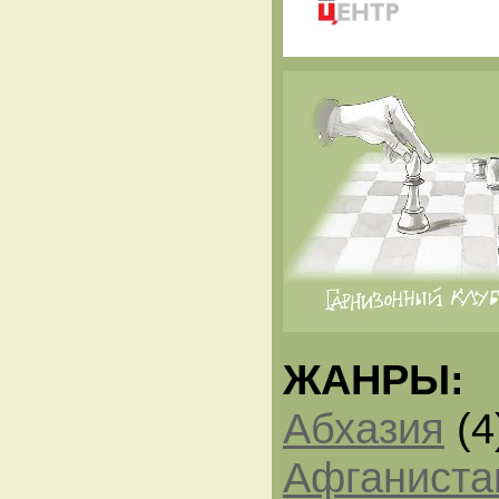
ЖАНРЫ:
Абхазия
(4
Афганиста