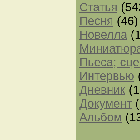
Статья
(54
Песня
(46)
Новелла
(1
Миниатюр
Пьеса; сц
Интервью
Дневник
(1
Документ
(
Альбом
(1