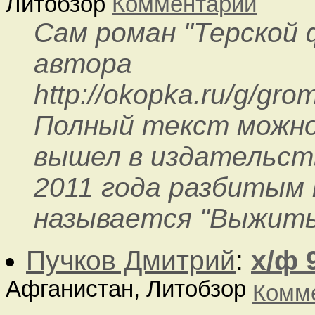
Литобзор
Комментарии
Сам роман "Терской
автора
http://okopka.ru/g/gr
Полный текст можно
вышел в издательств
2011 года разбитым 
называется "Выжить",
Пучков Дмитрий
:
х/ф 
Афганистан, Литобзор
Комм