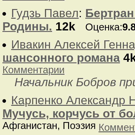
Гудзь Павел
:
Бертран
Родины.
12k
Оценка:
9.
Ивакин Алексей Генн
шансонного романа
4
Комментарии
Начальник Бобров при
Карпенко Александр 
Мучусь, корчусь от бол
Афганистан, Поэзия
Коммен