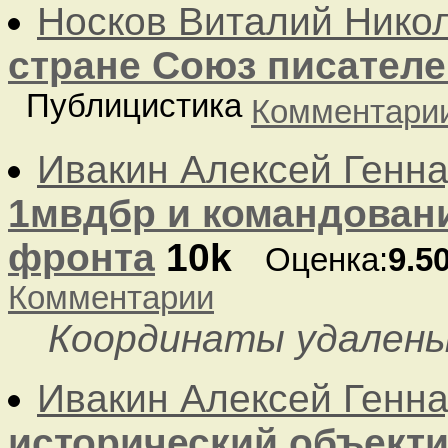
Носков Виталий Нико
стране Союз писателей
Публицистика
Комментари
Ивакин Алексей Генн
1мвдбр и командован
фронта
10k
Оценка:
9.5
Комментарии
Координаты удалены
Ивакин Алексей Генн
исторический объект