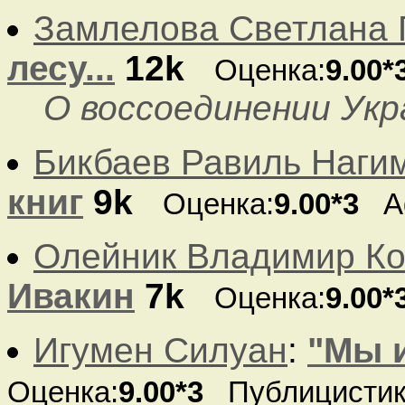
Замлелова Светлана 
лесу...
12k
Оценка:
9.00*
О воссоединении Укр
Бикбаев Равиль Наги
книг
9k
Оценка:
9.00*3
Аф
Олейник Владимир Ко
Ивакин
7k
Оценка:
9.00*
Игумен Силуан
:
"Мы 
Оценка:
9.00*3
Публицисти