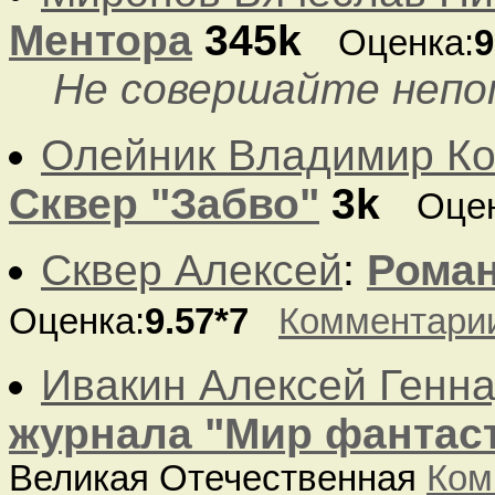
Ментора
345k
Оценка:
9
Не совершайте непо
Олейник Владимир Ко
Сквер "Забво"
3k
Оцен
Сквер Алексей
:
Роман
Оценка:
9.57*7
Комментари
Ивакин Алексей Генн
журнала "Мир фантас
Великая Отечественная
Ком