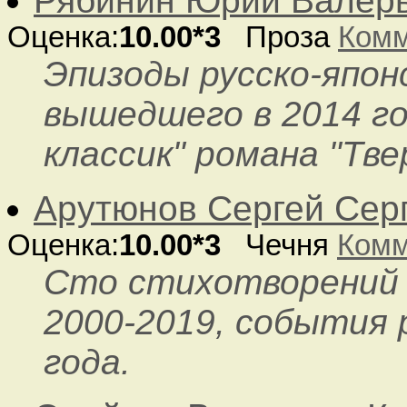
Рябинин Юрий Валер
Оценка:
10.00*3
Проза
Комм
Эпизоды русско-япон
вышедшего в 2014 г
классик" романа "Тве
Арутюнов Сергей Сер
Оценка:
10.00*3
Чечня
Комм
Сто стихотворений о
2000-2019, события 
года.