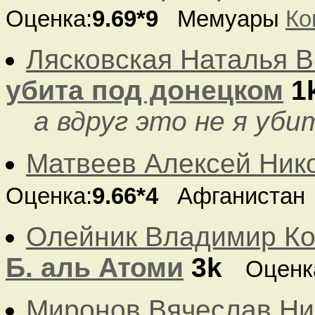
Оценка:
9.69*9
Мемуары
Ко
Лясковская Наталья 
убита под донецком
1
а вдруг это не я уби
Матвеев Алексей Ник
Оценка:
9.66*4
Афганистан
Олейник Владимир Ко
Б. аль Атоми
3k
Оценк
Миронов Вячеслав Ни