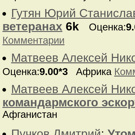
Гутян Юрий Станисла
ветеранах
6k
Оценка:
9
Комментарии
Матвеев Алексей Ник
Оценка:
9.00*3
Африка
Ком
Матвеев Алексей Ник
командармского эскорт
Афганистан
Пучков Дмитрий
:
Утом