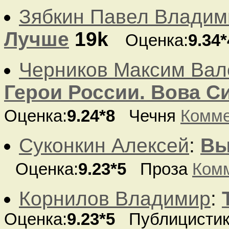
Зябкин Павел Владим
Лучше
19k
Оценка:
9.34*
Черников Максим Вал
Герои России. Вова С
Оценка:
9.24*8
Чечня
Комме
Суконкин Алексей
:
Вы
Оценка:
9.23*5
Проза
Ком
Корнилов Владимир
:
Оценка:
9.23*5
Публицисти