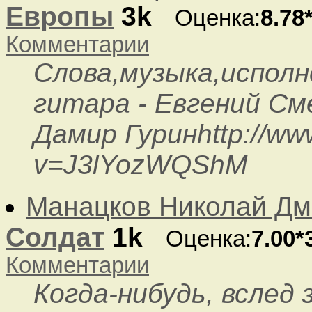
Европы
3k
Оценка:
8.78
Комментарии
Слова,музыка,исполн
гитара - Евгений С
Дамир Гуринhttp://ww
v=J3lYozWQShM
Манацков Николай Дм
Солдат
1k
Оценка:
7.00*
Комментарии
Когда-нибудь, вслед 