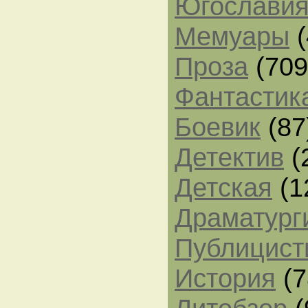
Югослави
Мемуары
(
Проза
(709
Фантастик
Боевик
(87
Детектив
(
Детская
(1
Драматург
Публицист
История
(7