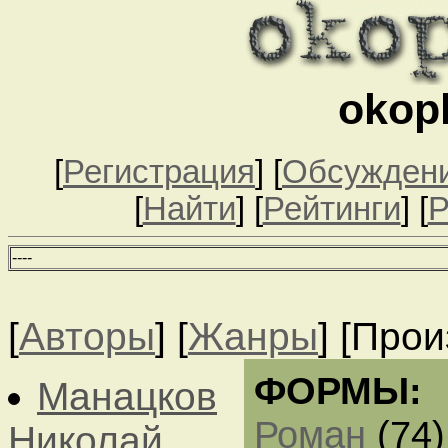
okop
[
Регистрация
] [
Обсужден
[
Найти
] [
Рейтинги
] [
Р
--
--
[
Авторы
] [
Жанры
] [Про
ФОРМЫ:
Манацков
Роман
(74)
Николай