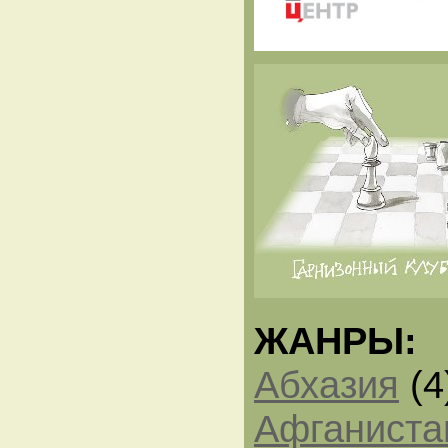
ЖАНРЫ:
Абхазия
(4
Афганиста