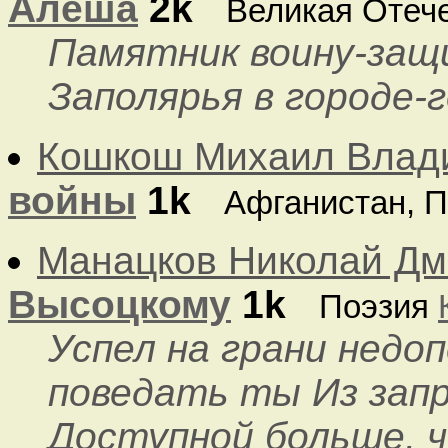
Алёша
2k
Великая Отеч
Памятник воину-защ
Заполярья в городе-
Кошкош Михаил Влад
войны
1k
Афганистан, 
Манацков Николай Дм
Высоцкому
1k
Поэзия
Успел на грани недоп
поведать ты Из зап
Доступной больше, ч