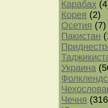
Карабах
(4
Корея
(2)
Осетия
(7)
Пакистан
(
Приднестр
Таджикист
Украина
(5
Фолклендс
Чехослова
Чечня
(316