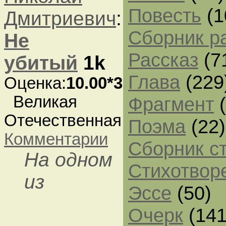
Повесть
(1
Дмитриевич
:
Сборник р
Не
Рассказ
(7
убитый
1k
Глава
(229
Оценка:
10.00*3
Великая
Фрагмент
(
Отечественная
Поэма
(22)
Комментарии
Сборник с
На одном
Стихотвор
из
Эссе
(50)
Очерк
(141