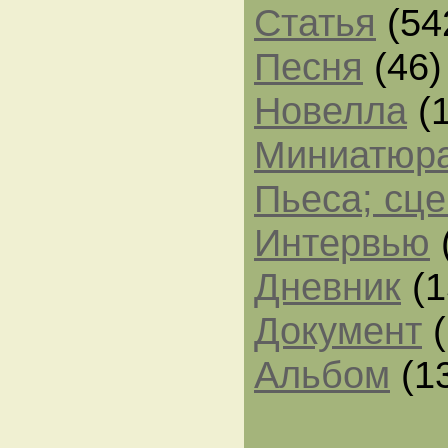
Статья
(54
Песня
(46)
Новелла
(1
Миниатюр
Пьеса; сц
Интервью
Дневник
(1
Документ
(
Альбом
(1