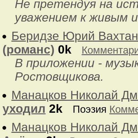
Не претендуя на ист
уважением к живым 
Беридзе Юрий Вахтан
(романс)
0k
Комментар
В приложении - музы
Ростовщикова.
Манацков Николай Дм
уходил
2k
Поэзия
Комм
Манацков Николай Дм