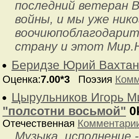
последний ветеран 
войны, и мы уже ник
воочиюпоблагодарить
страну и этот Мир.Н
Беридзе Юрий Вахтан
Оценка:
7.00*3
Поэзия
Комм
Цырульников Игорь М
"полсотни восьмой"
0
Отечественная
Комментари
Музыка, исполнение 