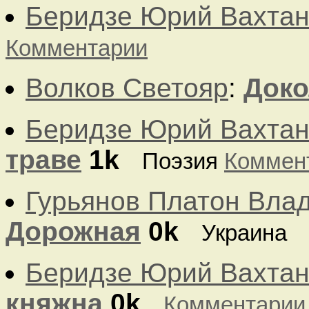
Беридзе Юрий Вахтан
Комментарии
Волков Светояр
:
Доко
Беридзе Юрий Вахтан
траве
1k
Поэзия
Коммен
Гурьянов Платон Вла
Дорожная
0k
Украина
Беридзе Юрий Вахтан
княжна
0k
Комментарии