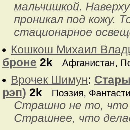
мальчишкой. Наверху 
проникал под кожу. Т
стационарное освещен
Кошкош Михаил Влад
броне
2k
Афганистан, П
Врочек Шимун
:
Стары
рэп)
2k
Поэзия, Фантаст
Страшно не то, что с
Страшнее, что делае