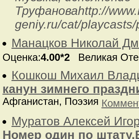
Труфановаhttp://www.n
geniy.ru/cat/playcasts
Манацков Николай Дм
Оценка:
4.00*2
Великая Оте
Кошкош Михаил Влад
канун зимнего праздн
Афганистан, Поэзия
Коммен
Муратов Алексей Иго
Номер один по штату