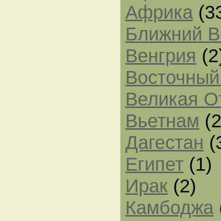
Африка
(3
Ближний В
Венгрия
(2
Восточный
Великая О
Вьетнам
(2
Дагестан
(
Египет
(1)
Ирак
(2)
Камбоджа