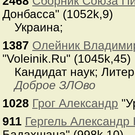
2468
Сборник Союза Пи
Донбасса" (1052k,9)
Украина;
1387
Олейник Владими
"Voleinik.Ru" (1045k,45)
Кандидат наук; Литер
Доброе ЗЛОво
1028
Грог Александр
"У
911
Гергель Александр
Бадахшана" (998k,10)