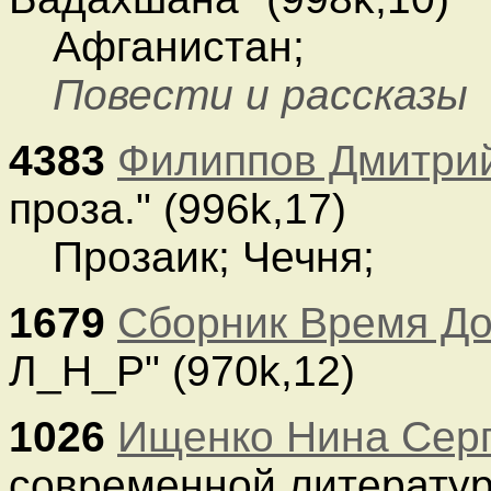
Афганистан;
Повести и рассказы
4383
Филиппов Дмитри
проза." (996k,17)
Прозаик; Чечня;
1679
Сборник Время Д
Л_Н_Р" (970k,12)
1026
Ищенко Нина Сер
современной литератур