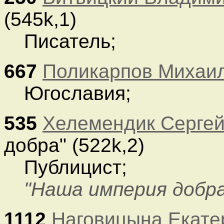
(545k,1)
Писатель;
667
Поликарпов Михаи
Югославия;
535
Хелемендик Сергей
добра" (522k,2)
Публицист;
"Наша империя добра"
1112
Наговицына Екате