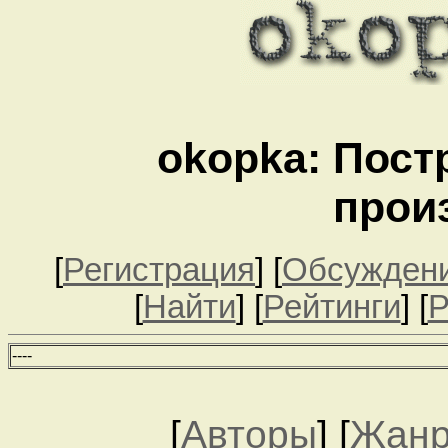
okopka: Пост
прои
[
Регистрация
] [
Обсужден
[
Найти
] [
Рейтинги
] [
Р
--
--
[
Авторы
] [
Жан