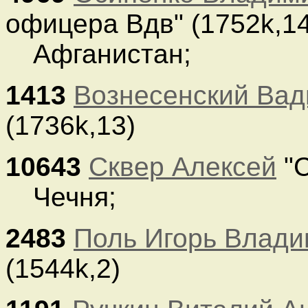
офицера Вдв" (1752k,14
Афганистан;
1413
Вознесенский Ва
(1736k,13)
10643
Сквер Алексей
"С
Чечня;
2483
Поль Игорь Влад
(1544k,2)