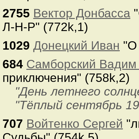
2755
Вектор Донбасса
"
Л-Н-Р" (772k,1)
1029
Донецкий Иван
"О 
684
Самборский Вадим
приключения" (758k,2)
"День летнего солнц
"Тёплый сентябрь 19
707
Войтенко Сергей
"л
Судьбы" (754k,5)