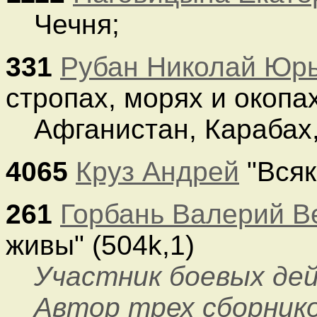
Чечня;
331
Рубан Николай Юр
стропах, морях и окопах
Афганистан, Карабах,
4065
Круз Андрей
"Всяк
261
Горбань Валерий 
живы" (504k,1)
Участник боевых дей
Автор трех сборнико