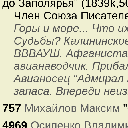
до Заполярья" (1839k,5
Член Союза Писателе
Горы и море... Что 
Судьбы? Калининско
ВВВАУШ. Афганистан
авианаводчик. Приб
Авианосец "Адмирал 
запаса. Впереди неиз
757
Михайлов Максим
"
4969
Осипенко Владим