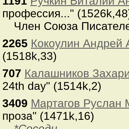
1191
Ручкин Виталий А
профессия..." (1526k,48
Член Союза Писателе
2265
Кокоулин Андрей 
(1518k,33)
707
Калашников Захар
24th day" (1514k,2)
3409
Мартагов Руслан 
проза" (1471k,16)
*Соседи