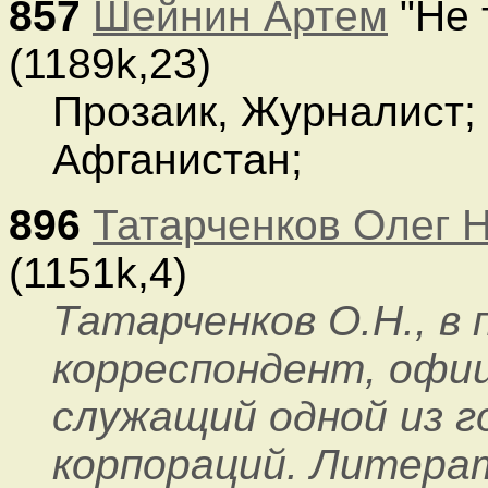
857
Шейнин Артем
"Не 
(1189k,23)
Прозаик, Журналист;
Афганистан;
896
Татарченков Олег 
(1151k,4)
Татарченков О.Н., в
корреспондент, офи
служащий одной из 
корпораций. Литера