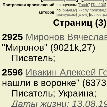
Построения
произведений
:
по оценкам [
Топ40
] [
Топ100
] 
по [
объему
] [
числу произвед
авторов
:
[
конкурсам
] [
www
] [
иллюстр
Страниц (3)
2925
Миронов Вячесла
"Миронов" (9021k,27)
Писатель;
2596
Ивакин Алексей Г
нашли в воронке" (6373
Писатель; Украина;
Даты жизни: 13.08.19