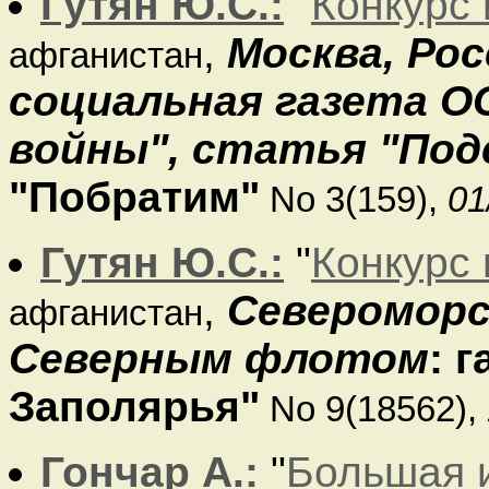
Гутян Ю.С.:
"
Конкурс 
,
Москва, Ро
афганистан
социальная газета О
войны", статья "Под
"Побратим"
No 3(159),
01
Гутян Ю.С.:
"
Конкурс 
,
Североморс
афганистан
Северным флотом
: 
Заполярья"
No 9(18562),
Гончар А.:
"
Большая и