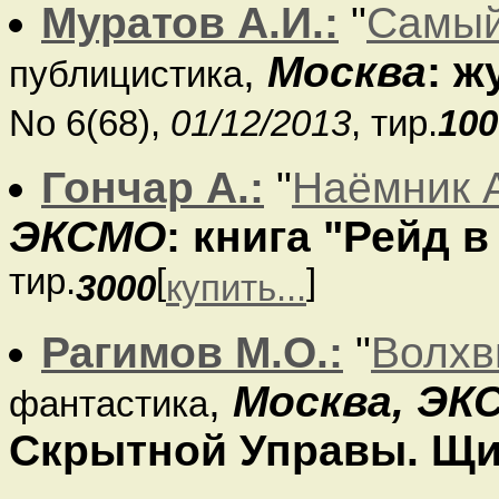
Муратов А.И.:
"
Самый
,
Москва
: 
публицистика
No 6(68),
01/12/2013
, тир.
100
Гончар А.:
"
Наёмник 
ЭКСМО
: книга "Рейд в
тир.
[
]
3000
купить...
Рагимов М.О.:
"
Волхв
,
Москва, ЭК
фантастика
Скрытной Управы. Щи