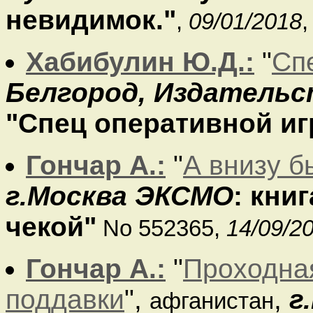
невидимок."
,
09/01/2018
,
Хабибулин Ю.Д.:
"
Сп
Белгород, Издательс
"Спец оперативной и
Гончар А.:
"
А внизу б
г.Москва ЭКСМО
: кни
чекой"
No 552365,
14/09/2
Гончар А.:
"
Проходная
поддавки
",
,
г
афганистан