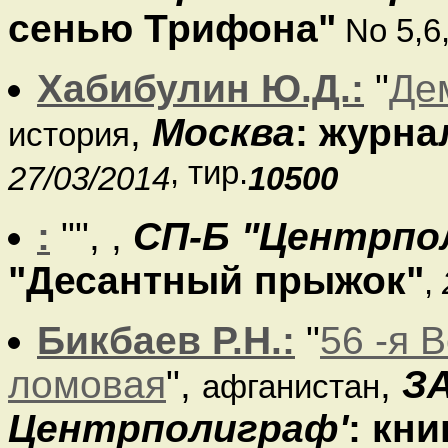
сенью Трифона"
No 5,6
Хабибулин Ю.Д.:
"
Де
,
Москва
: журна
история
, тир.
27/03/2014
10500
:
"
",
,
СП-Б "Центрпо
"Десантный прыжок"
,
Бикбаев Р.Н.:
"
56 -я 
ломовая
",
,
З
афганистан
Центрполиграф'
: кн