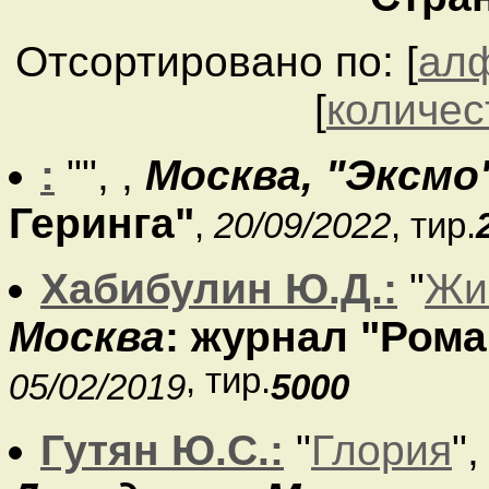
Отсортировано по: [
ал
[
количес
:
"
",
,
Москва, "Эксмо
Геринга"
,
20/09/2022
, тир.
Хабибулин Ю.Д.:
"
Жи
Москва
: журнал "Рома
, тир.
05/02/2019
5000
Гутян Ю.С.:
"
Глория
"