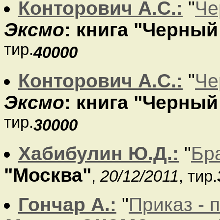
Конторович А.С.:
"
Че
Эксмо
: книга "Черный
тир.
40000
Конторович А.С.:
"
Че
Эксмо
: книга "Черны
тир.
30000
Хабибулин Ю.Д.:
"
Бр
"Москва"
,
20/12/2011
, тир.
Гончар А.:
"
Приказ - 