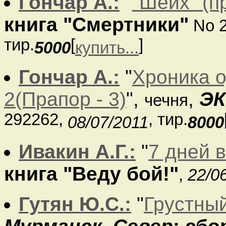
Гончар А.:
"
"Шейх" (п
книга "Смертники"
No 
тир.
[
]
5000
купить...
Гончар А.:
"
Хроника о
2(Прапор - 3)
",
,
Э
чечня
292262,
, тир.
08/07/2011
8000
Ивакин А.Г.:
"
7 дней 
книга "Веду бой!"
,
22/0
Гутян Ю.С.:
"
Грустны