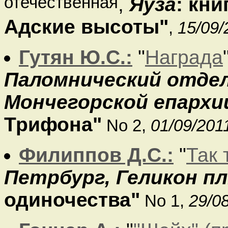
отечественная
,
Яуза
: кн
Адские высоты"
,
15/09/
Гутян Ю.С.:
"
Награда
Паломнический отдел
Мончегорской епархи
Трифона"
No 2,
01/09/201
Филиппов Д.С.:
"
Так 
Петрбург, Геликон п
одиночества"
No 1,
29/0