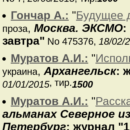
Гончар А.:
"
Будущее д
,
Москва. ЭКСМО
:
проза
завтра"
No 475376,
18/02/
Муратов А.И.:
"
Испол
,
Архангельск
: 
украина
, тир.
01/01/2015
1500
Муратов А.И.:
"
Расск
альманах Северное и
Петербург
: журнал "