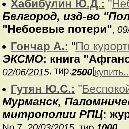
Хабибулин Ю.Д.:
"
Не
Белгород, изд-во "По
"Небоевые потери"
,
09
Гончар А.:
"
По курор
ЭКСМО
: книга "Афган
, тир.
[
02/06/2015
2500
купить..
Гутян Ю.С.:
"
Беспоко
Мурманск, Паломниче
митрополии РПЦ
: жу
No 7,
20/03/2015
, тир.
1000