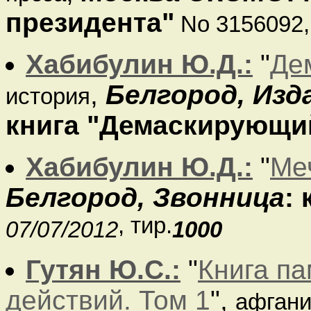
президента"
No 3156092
Хабибулин Ю.Д.:
"
Де
,
Белгород, Из
история
книга "Демаскирующи
Хабибулин Ю.Д.:
"
Ме
Белгород, Звонница
:
, тир.
07/07/2012
1000
Гутян Ю.С.:
"
Книга па
действий. Том 1
",
афгани