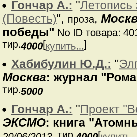
Гончар А.:
"
Летопись 
(Повесть)
",
,
Моск
проза
победы"
No ID товара: 40
тир.
[
]
4000
купить...
Хабибулин Ю.Д.:
"
Эл
Москва
: журнал "Рома
тир.
5000
Гончар А.:
"
Проект "В
ЭКСМО
: книга "Атомн
, тир.
[
20/06/2013
4000
купить..