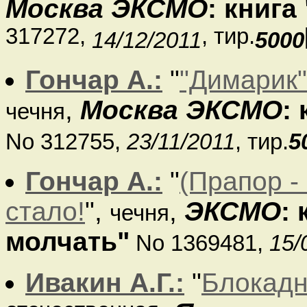
Москва ЭКСМО
: книг
317272,
, тир.
14/12/2011
5000
Гончар А.:
"
"Димарик"
,
Москва ЭКСМО
:
чечня
No 312755,
23/11/2011
, тир.
5
Гончар А.:
"
(Прапор - 
стало!
",
,
ЭКСМО
:
чечня
молчать"
No 1369481,
15/
Ивакин А.Г.:
"
Блокадн