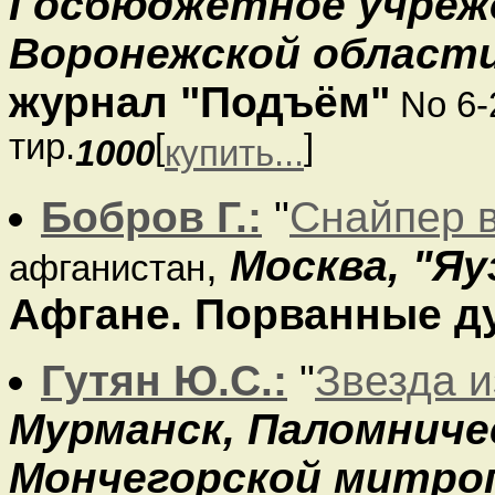
Госбюджетное учреж
Воронежской област
журнал "Подъём"
No 6-
тир.
[
]
1000
купить...
Бобров Г.:
"
Снайпер 
,
Москва, "Яу
афганистан
Афгане. Порванные д
Гутян Ю.С.:
"
Звезда и
Мурманск, Паломниче
Мончегорской митро