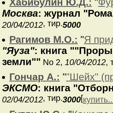
Хабибулин Ю.Д.:
"
Фу
Москва
: журнал "Рома
, тир.
20/04/2012
5000
Рагимов М.О.:
"
Я при
"Яуза"
: книга ""Про
земли""
No 2,
10/04/2012
, 
Гончар А.:
"
"Шейх" (п
ЭКСМО
: книга "Отбо
, тир.
[
02/04/2012
3000
купить..