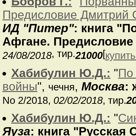
Бобров Г.:
"
Порванны
Предисловие Дмитрий G
ИД "Питер"
: книга "
Афгане. Предисловие
, тир.
[
24/08/2018
21000
купить.
Хабибулин Ю.Д.:
"
По
войны
",
,
Москва
:
чечня
No 2/2018,
02/02/2018
, тир.
2
Хабибулин Ю.Д.:
"
Си
Яуза
: книга "Русская 