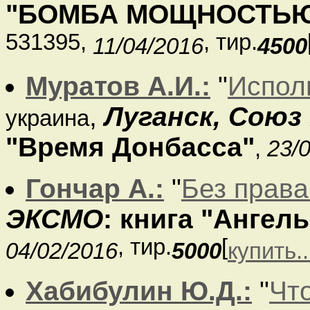
"БОМБА МОЩНОСТЬЮ 
531395,
, тир.
11/04/2016
4500
Муратов А.И.:
"
Испол
,
Луганск, Союз
украина
"Время Донбасса"
,
23/
Гончар А.:
"
Без права
ЭКСМО
: книга "Ангел
, тир.
[
04/02/2016
5000
купить..
Хабибулин Ю.Д.:
"
Чт