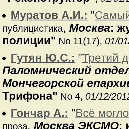
Муратов А.И.:
"
Самый
,
Москва
: 
публицистика
полиции"
No 11(17),
01/01
Гутян Ю.С.:
"
Третий 
Паломнический отдел
Мончегорской епархи
Трифона"
No 4,
01/12/201
Гончар А.:
"
Всё могло
,
Москва ЭКСМО
:
проза