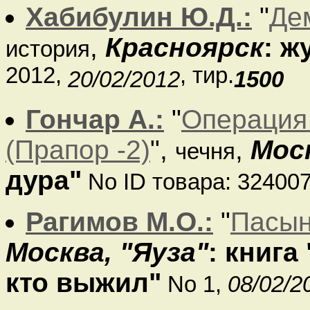
Хабибулин Ю.Д.:
"
Де
,
Красноярск
: ж
история
2012,
, тир.
20/02/2012
1500
Гончар А.:
"
Операция
(Прапор -2)
",
,
Мос
чечня
дура"
No ID товара: 32400
Рагимов М.О.:
"
Пасын
Москва, "Яуза"
: книга
кто выжил"
No 1,
08/02/2