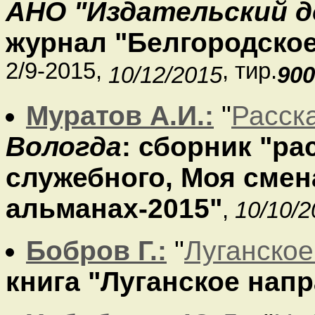
АНО "Издательский д
журнал "Белгородско
2/9-2015,
, тир.
10/12/2015
900
Муратов А.И.:
"
Расск
Вологда
: сборник "ра
служебного, Моя смен
альманах-2015"
,
10/10/2
Бобров Г.:
"
Луганско
книга "Луганское нап