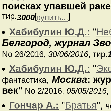
поисках упавшей рак
тир.
[
]
3000
купить...
Хабибулин Ю.Д.:
"
Не
Белгород, журнал Зв
No 26/2016,
30/06/2016
, тир.
Хабибулин Ю.Д.:
"
Эк
,
Москва
: жу
фантастика
век"
No 2/2016,
05/05/2016
,
Гончар А.:
"
Братья
",
ч