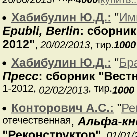
Хабибулин Ю.Д.:
"
Им
Epubli, Berlin
: сборни
2012"
,
20/02/2013
, тир.
1000
Хабибулин Ю.Д.:
"
Бр
Пресс
: сборник "Вес
1-2012,
, тир.
02/02/2013
1000
Конторович А.С.:
"
Ре
отечественная
,
Альфа-кн
"Реконструктор"
,
01/01/