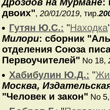
Дроздов на Мурмане
:
двоих"
,
20/01/2019
, тир.
20
Гутян Ю.С.:
"
Находка
Милори
: сборник "Ал
отделения Союза пис
Первоучителей"
No 18,
Хабибулин Ю.Д.:
"
Жи
Москва, Издательска
"Человек и закон"
No 5,