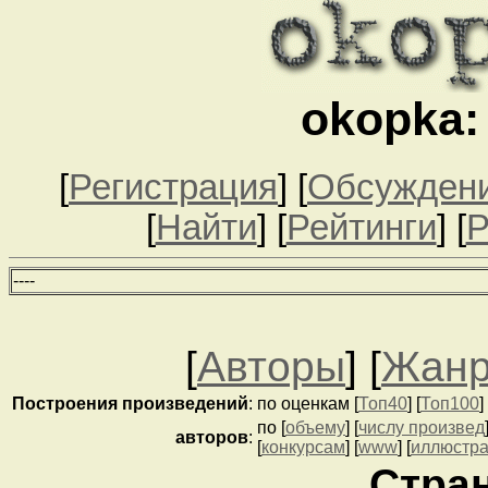
okopka:
[
Регистрация
] [
Обсужден
[
Найти
] [
Рейтинги
] [
Р
--
--
[
Авторы
] [
Жан
Построения
произведений
:
по оценкам [
Топ40
] [
Топ100
] 
по [
объему
] [
числу произвед
авторов
:
[
конкурсам
] [
www
] [
иллюстр
Стран