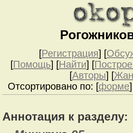
Рогожнико
[
Регистрация
]
[
Обсу
[
Помощь
] [
Найти
] [
Построе
[
Авторы
] [
Жа
Отсортировано по: [
форме
]
Аннотация к разделу: