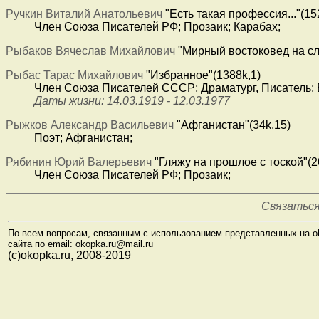
Ручкин Виталий Анатольевич
"Есть такая профессия..."(15
Член Союза Писателей РФ; Прозаик; Карабах;
Рыбаков Вячеслав Михайлович
"Мирный востоковед на сл
Рыбас Тарас Михайлович
"Избранное"(1388k,1)
Член Союза Писателей СССР; Драматург, Писатель; 
Даты жизни: 14.03.1919 - 12.03.1977
Рыжков Александр Васильевич
"Афганистан"(34k,15)
Поэт; Афганистан;
Рябинин Юрий Валерьевич
"Гляжу на прошлое с тоской"(2
Член Союза Писателей РФ; Прозаик;
Связаться
По всем вопросам, связанным с использованием представленных на ok
сайта по email: okopka.ru@mail.ru
(с)okopka.ru, 2008-2019