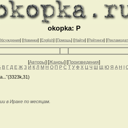
okopka: Р
Обсуждения
] [
Новинки
] [
English
] [
Помощь
] [
Найти
] [
Рейтинги
] [
Рекламода
[
Авторы
] [
Жанры
] [
Произведения
]
Б
В
Г
Д
Е
Ж
З
И
К
Л
М
Н
О
П
Р
С
Т
У
Ф
Х
Ц
Ч
Ш
Щ
Ю
Я
A
H
I
..."(3323k,31)
ии в Ираке по месяцам.