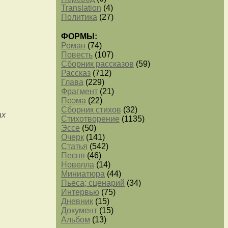
Translation
(4)
Политика
(27)
ФОРМЫ:
Роман
(74)
Повесть
(107)
Сборник рассказов
(59)
Рассказ
(712)
Глава
(229)
Фрагмент
(21)
Поэма
(22)
Сборник стихов
(32)
ах
Стихотворение
(1135)
Эссе
(50)
Очерк
(141)
Статья
(542)
Песня
(46)
Новелла
(14)
Миниатюра
(44)
Пьеса; сценарий
(34)
Интервью
(75)
Дневник
(15)
Документ
(15)
Альбом
(13)