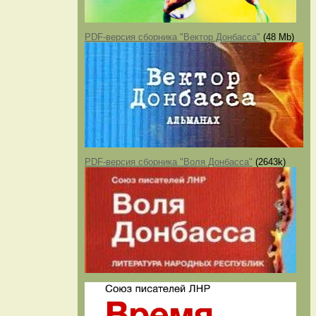
PDF-версия сборника "Вектор Донбасса"
(48 Mb)
PDF-версия сборника "Воля Донбасса"
(2643k)