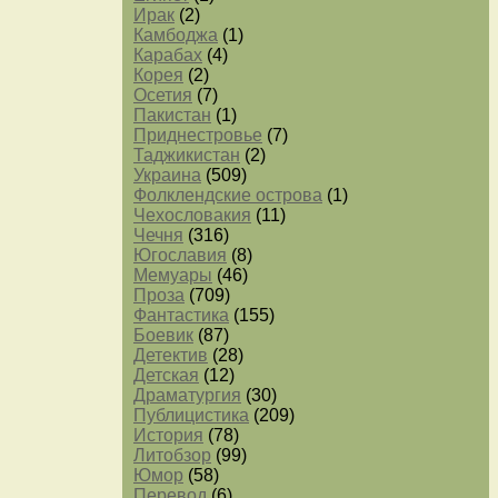
Ирак
(2)
Камбоджа
(1)
Карабах
(4)
Корея
(2)
Осетия
(7)
Пакистан
(1)
Приднестровье
(7)
Таджикистан
(2)
Украина
(509)
Фолклендские острова
(1)
Чехословакия
(11)
Чечня
(316)
Югославия
(8)
Мемуары
(46)
Проза
(709)
Фантастика
(155)
Боевик
(87)
Детектив
(28)
Детская
(12)
Драматургия
(30)
Публицистика
(209)
История
(78)
Литобзор
(99)
Юмор
(58)
Перевод
(6)