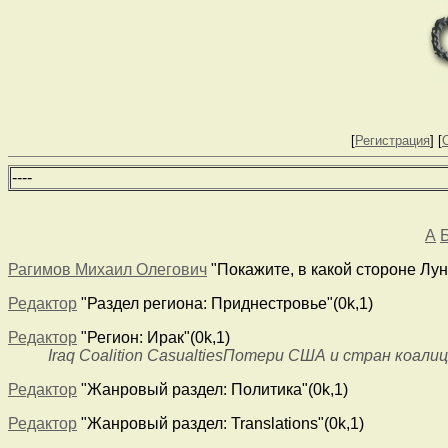
[
Регистрация
] [
--
--
А
Рагимов Михаил Олегович
"Покажите, в какой стороне Луна
Редактор
"Раздел региона: Приднестровье"(0k,1)
Редактор
"Регион: Ирак"(0k,1)
Iraq Coalition CasualtiesПотери США и стран коалиц
Редактор
"Жанровый раздел: Политика"(0k,1)
Редактор
"Жанровый раздел: Translations"(0k,1)