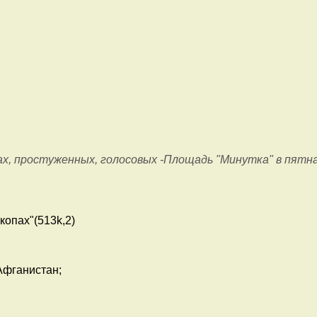
ах, простуженных, голосовых -Площадь "Минутка" в пятн
окопах"(513k,2)
Афганистан;