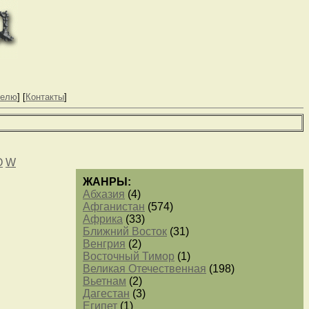
телю
] [
Контакты
]
O
W
ЖАНРЫ:
Абхазия
(4)
Афганистан
(574)
Африка
(33)
Ближний Восток
(31)
Венгрия
(2)
Восточный Тимор
(1)
Великая Отечественная
(198)
Вьетнам
(2)
Дагестан
(3)
Египет
(1)