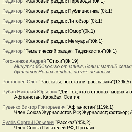
Редактор
"Жанровый раздел: Переводы"(0k,1)
Редактор
"Жанровый раздел: Публицистика"(0k,1)
Редактор
"Жанровый раздел: Литобзор"(0k,1)
Редактор
"Жанровый раздел: Юмор"(0k,1)
Редактор
"Жанровый раздел: Мемуары"(0k,1)
Редактор
"Тематический раздел: Таджикистан"(0k,1)
Рогожников Андрей
"Стихи"(0k,19)
Минутка-95Сколько отчаянья, боли и мата!В связк
бушлатов.Наших солдат, но уже не живых...
Ростовцев Олег
"Рассказы, россказни, рассказики"(139k,5)
Рубан Николай Юрьевич
"Для тех, кто в стропах, морях и 
Афганистан, Карабах, Осетия;
Руденко Виктор Григорьевич
"Афганистан"(119k,1)
Член Союза Журналистов РФ; Журналист; фотокор; 
Рулёв Сергей Юрьевич
"Рассказ"(45k,2)
Член Союза Писателей РФ; Прозаик;