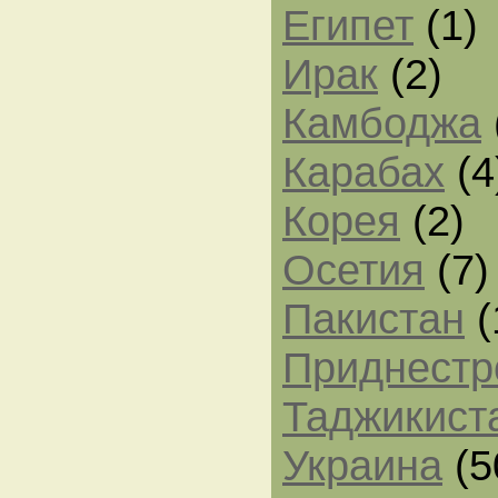
Египет
(1)
Ирак
(2)
Камбоджа
Карабах
(4
Корея
(2)
Осетия
(7)
Пакистан
(
Приднестр
Таджикист
Украина
(5