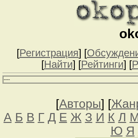
ok
[
Регистрация
] [
Обсужден
[
Найти
] [
Рейтинги
] [
Р
--
--
[
Авторы
] [
Жан
А
Б
В
Г
Д
Е
Ж
З
И
К
Л
Ю
Я