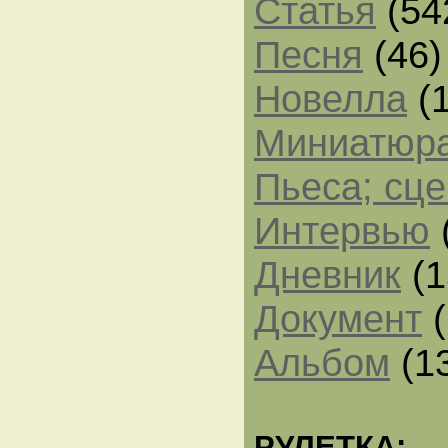
Статья
(54
Песня
(46)
Новелла
(1
Миниатюр
Пьеса; сц
Интервью
Дневник
(1
Документ
(
Альбом
(1
РУЛЕТКА: