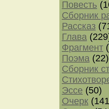
Повесть
(1
Сборник р
Рассказ
(7
Глава
(229
Фрагмент
(
Поэма
(22)
Сборник с
Стихотвор
Эссе
(50)
Очерк
(141