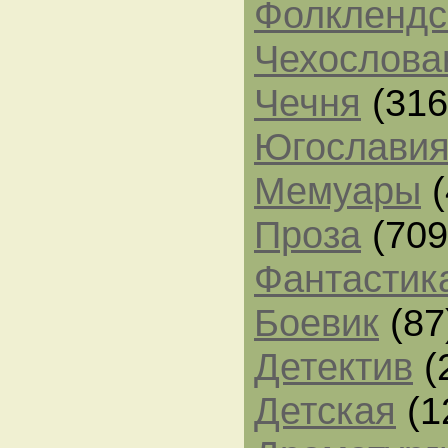
Фолклендс
Чехослова
Чечня
(316
Югослави
Мемуары
(
Проза
(709
Фантастик
Боевик
(87
Детектив
(
Детская
(1