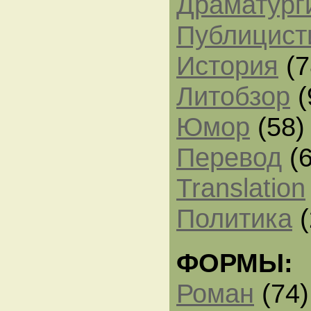
Драматург
Публицист
История
(7
Литобзор
(
Юмор
(58)
Перевод
(6
Translation
Политика
(
ФОРМЫ:
Роман
(74)