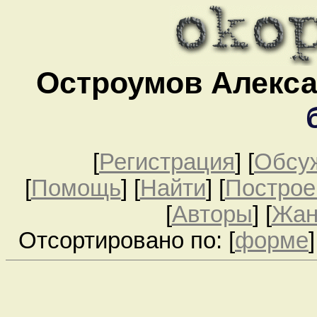
Остроумов Алекса
[
Регистрация
]
[
Обсу
[
Помощь
] [
Найти
] [
Построе
[
Авторы
] [
Жа
Отсортировано по: [
форме
]