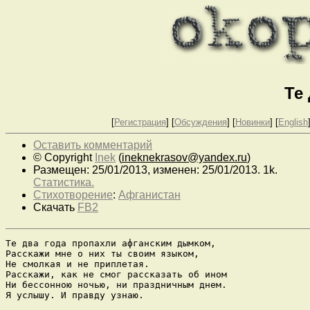
Те 
[
Регистрация
]
[
Обсуждения
] [
Новинки
] [
English
Оставить комментарий
© Copyright
Inek
(
ineknekrasov@yandex.ru
)
Размещен: 25/01/2013, изменен: 25/01/2013. 1k.
Статистика.
Стихотворение
:
Афганистан
Скачать
FB2
Те два года пропахли афганским дымком,

Расскажи мне о них ты своим языком,

Не смолкая и не приплетая.

Расскажи, как не смог рассказать об ином

Ни бессонною ночью, ни праздничным днем.

Я услышу. И правду узнаю.
