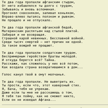
Те два года пропахли афганским стыдом,

От него избавлялся ты долго с трудом,

Забываясь и вновь вспоминая.

Прогонял сквозняком, запивал коньяком,

Вправо-влево пытаясь ползком и рывком.

Не прощало и не отпускало.

Те два года пропахли афганской бедой,

Материнским распятьем над стылой плитой.

Забирая и не возвращая.

Страшной карой невинных. Бесславной войной.

Среди тысяч смертей — нет причин ни одной.

За такое вождей не прощают.

Те два года пропахли солдатским трудом.

Беспримерным геройством братвы молодой.

И откуда берется всё? Тайна.

Расскажи, как сложилось у них всё потом,

Как воздала страна возвратившимся в дом...

Голос канул твой в омут молчанья.  

Те два года пропахли. Не выветрить их.

Ты прости, если что, этот каверзный стих.

Я, Бача, тебя не упрекаю.

Даже если ты мне не расскажешь о том,

Я тебя так пойму, как не сможет никто,

Если он не изведал Афгана...