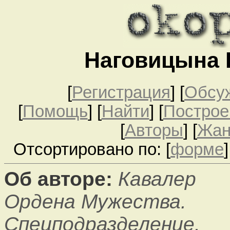
Наговицына 
[
Регистрация
]
[
Обсу
[
Помощь
] [
Найти
] [
Построе
[
Авторы
] [
Жа
Отсортировано по: [
форме
]
Об авторе:
Кавалер
Ордена Мужества.
Спецподразделение.