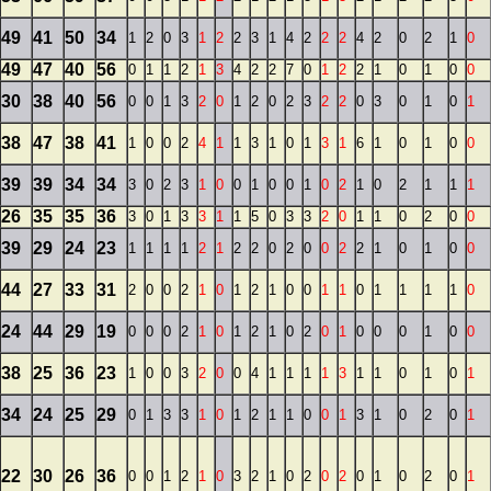
49
41
50
34
1
2
0
3
1
2
2
3
1
4
2
2
2
4
2
0
2
1
0
49
47
40
56
0
1
1
2
1
3
4
2
2
7
0
1
2
2
1
0
1
0
0
30
38
40
56
0
0
1
3
2
0
1
2
0
2
3
2
2
0
3
0
1
0
1
38
47
38
41
1
0
0
2
4
1
1
3
1
0
1
3
1
6
1
0
1
0
0
39
39
34
34
3
0
2
3
1
0
0
1
0
0
1
0
2
1
0
2
1
1
1
26
35
35
36
3
0
1
3
3
1
1
5
0
3
3
2
0
1
1
0
2
0
0
39
29
24
23
1
1
1
1
2
1
2
2
0
2
0
0
2
2
1
0
1
0
0
44
27
33
31
2
0
0
2
1
0
1
2
1
0
0
1
1
0
1
1
1
1
0
24
44
29
19
0
0
0
2
1
0
1
2
1
0
2
0
1
0
0
0
1
0
0
38
25
36
23
1
0
0
3
2
0
0
4
1
1
1
1
3
1
1
0
1
0
1
34
24
25
29
0
1
3
3
1
0
1
2
1
1
0
0
1
3
1
0
2
0
1
22
30
26
36
0
0
1
2
1
0
3
2
1
0
2
0
2
0
1
0
2
0
1