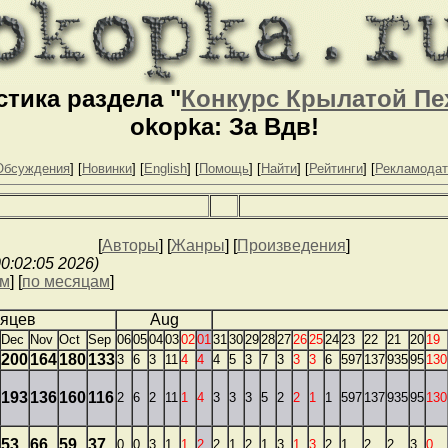
стика раздела "
Конкурс Крылатой Пе
okopka: За Вдв!
Обсуждения
] [
Новинки
] [
English
] [
Помощь
] [
Найти
] [
Рейтинги
] [
Рекламода
[
Авторы
] [
Жанры
] [
Произведения
]
0:02:05 2026)
ям
] [
по месяцам
]
сяцев
Aug
Dec
Nov
Oct
Sep
06
05
04
03
02
01
31
30
29
28
27
26
25
24
23
22
21
20
19
200
164
180
133
3
6
3
11
4
4
4
5
3
7
3
3
3
6
597
137
935
95
130
193
136
160
116
2
6
2
11
1
4
3
3
3
5
2
2
1
1
597
137
935
95
130
53
66
59
37
0
0
3
1
1
2
2
1
2
1
3
1
3
2
1
2
2
3
0