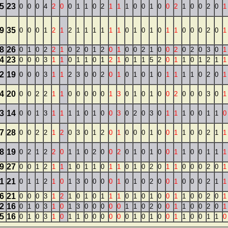
5
23
0
0
0
4
2
0
0
1
1
0
2
1
1
1
0
0
1
0
0
2
1
0
0
2
0
1
9
35
0
0
0
1
2
1
2
1
1
1
1
1
1
0
1
0
1
0
1
1
0
0
0
2
0
1
8
26
0
1
0
2
2
1
0
2
0
1
2
0
1
0
0
2
1
0
0
2
0
2
0
3
0
1
4
23
0
0
0
3
1
1
0
1
1
0
1
2
1
0
1
1
5
2
0
1
1
0
1
2
1
1
2
19
0
0
0
3
1
1
2
3
0
0
2
0
1
0
1
0
1
0
1
1
1
1
0
2
0
1
4
20
0
0
2
2
1
1
0
0
0
0
0
1
3
0
1
0
1
0
0
2
0
0
0
3
0
1
3
14
0
0
1
3
1
1
1
1
0
1
0
0
3
0
2
0
3
0
1
1
1
0
0
1
1
0
7
28
0
0
2
2
1
2
0
3
0
1
2
0
1
0
0
0
1
0
0
1
1
0
0
2
1
1
8
19
0
2
1
2
2
0
1
1
0
2
0
0
2
0
1
0
1
0
0
1
1
0
0
1
1
1
9
27
0
0
1
2
1
1
1
0
1
1
0
1
1
0
1
0
2
0
1
1
0
0
0
2
0
1
1
21
0
1
1
2
1
0
1
3
0
0
0
0
1
0
1
0
2
0
0
1
0
0
0
2
1
1
6
21
0
0
0
3
1
2
1
0
1
0
1
1
1
0
1
0
1
0
0
1
1
0
0
2
0
1
2
16
0
1
0
3
1
0
1
3
0
0
0
0
0
1
1
0
2
0
0
1
1
0
0
2
0
1
5
16
0
1
0
3
1
0
1
1
0
0
0
0
0
0
1
0
1
0
0
1
1
0
0
1
1
0