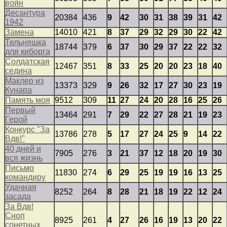
войн
Десантура
20384
436
9
42
30
31
38
39
31
42
1942
Замена
14010
421
8
37
29
32
29
30
22
42
Тельняшка
18744
379
6
37
30
29
37
22
22
32
для киборга
Солдатская
12467
351
8
33
25
20
20
23
18
40
седина
Маклер из
13373
329
9
26
32
17
27
30
23
19
Кунара
Память моя
9512
309
11
27
24
20
28
16
25
26
Первый
13464
291
7
29
22
27
28
21
19
23
Герой
Конкурс "За
13786
278
5
17
27
24
25
9
14
22
Вдв!"
40 дней и
7905
276
3
21
37
12
18
20
19
30
вся жизнь
Письмо
11830
274
6
29
25
19
19
16
13
25
командиру
Удачная
8252
264
8
28
21
18
19
22
12
24
засада
За Вдв!
Сноп
8925
261
4
27
26
16
19
13
20
22
сонетных