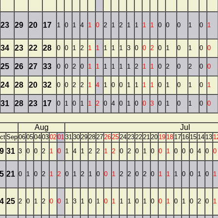
23
29
20
17
1
0
1
4
1
0
2
1
2
1
1
1
1
0
0
0
1
0
1
34
23
22
28
0
0
1
2
1
1
1
1
1
3
0
0
2
0
1
0
1
0
0
25
26
27
33
0
0
2
0
1
1
1
1
1
1
2
1
1
0
2
0
2
0
0
24
28
20
32
0
0
2
2
1
4
1
0
0
1
1
1
1
0
1
0
1
0
1
31
28
23
17
0
1
0
1
1
2
0
4
0
1
0
0
3
0
1
0
1
0
0
Aug
Jul
ct
Sep
06
05
04
03
02
01
31
30
29
28
27
26
25
24
23
22
21
20
19
18
17
16
15
14
13
1
9
31
3
0
0
2
1
0
1
4
1
2
2
1
2
0
2
0
1
0
0
1
0
0
0
4
0
0
5
21
0
1
0
2
1
2
0
1
2
1
0
0
1
2
2
0
2
0
1
1
1
0
0
1
0
1
4
25
2
0
1
2
0
0
1
3
1
0
1
0
1
1
1
0
1
0
0
1
0
1
0
2
0
1