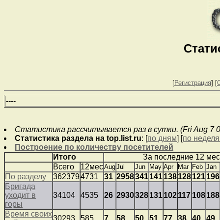
Стати
[
Регистрация
] [
--
--
Статистика рассчитывается раз в сутки. (Fri Aug 7 0
Статистика раздела на top.list.ru
: [
по дням
] [
по недел
Построение по количеству посетителей
Итого
За последние 12 ме
Всего
12мес
Aug
Jul
Jun
May
Apr
Mar
Feb
Jan
По разделу
362379
4731
31
2958
341
141
138
128
121
196
Бригада
уходит в
34104
4535
26
2930
328
131
102
117
108
188
горы
Время своих
30293
585
7
58
50
51
77
38
40
49