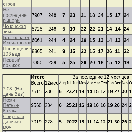
строп
Не
последние
7907
248
7
23
21
18
34
15
17
24
рыцари
Чеченская
5725
248
5
19
22
22
21
14
14
24
зима
Благослави,
6061
244
4
24
26
15
13
14
13
24
Илья-пророк
Посвящение
8805
241
9
15
22
15
17
26
11
22
103 вдд
Первый
7380
239
5
25
26
20
18
15
12
19
прыжок
Итого
За последние 12 месяцев
Всего
12мес
Aug
Jul
Jun
May
Apr
Mar
Feb
Jan
Dec
Nov
O
2.08. (На
7515
236
6
23
21
19
14
15
12
19
27
30
1
день Вдв)
Ножи
Петьки-
9568
234
6
25
21
16
19
16
16
19
26
24
2
Казака
Свирская
дивизия
7019
228
5
20
22
18
11
14
12
21
30
26
2
моя!