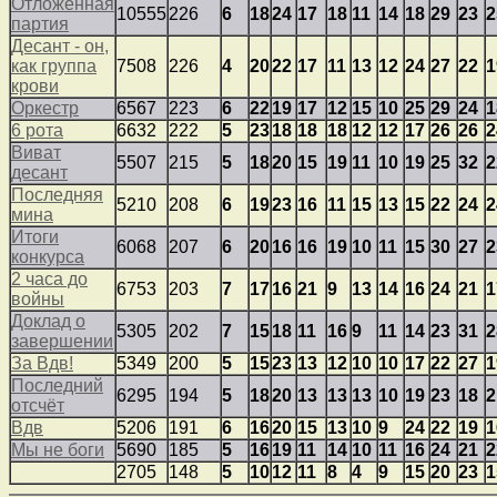
Отложенная
10555
226
6
18
24
17
18
11
14
18
29
23
2
партия
Десант - он,
как группа
7508
226
4
20
22
17
11
13
12
24
27
22
1
крови
Оркестр
6567
223
6
22
19
17
12
15
10
25
29
24
1
6 рота
6632
222
5
23
18
18
18
12
12
17
26
26
2
Виват
5507
215
5
18
20
15
19
11
10
19
25
32
2
десант
Последняя
5210
208
6
19
23
16
11
15
13
15
22
24
2
мина
Итоги
6068
207
6
20
16
16
19
10
11
15
30
27
2
конкурса
2 часа до
6753
203
7
17
16
21
9
13
14
16
24
21
1
войны
Доклад о
5305
202
7
15
18
11
16
9
11
14
23
31
2
завершении
За Вдв!
5349
200
5
15
23
13
12
10
10
17
22
27
1
Последний
6295
194
5
18
20
13
13
13
10
19
23
18
2
отсчёт
Вдв
5206
191
6
16
20
15
13
10
9
24
22
19
1
Мы не боги
5690
185
5
16
19
11
14
10
11
16
24
21
2
2705
148
5
10
12
11
8
4
9
15
20
23
1