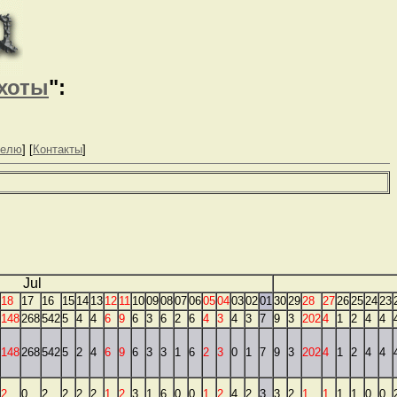
хоты
":
телю
] [
Контакты
]
Jul
18
17
16
15
14
13
12
11
10
09
08
07
06
05
04
03
02
01
30
29
28
27
26
25
24
23
148
268
542
5
4
4
6
9
6
3
6
2
6
4
3
4
3
7
9
3
202
4
1
2
4
4
148
268
542
5
2
4
6
9
6
3
3
1
6
2
3
0
1
7
9
3
202
4
1
2
4
4
2
0
2
2
2
2
1
2
3
1
6
0
0
1
2
4
2
3
3
2
1
1
1
1
0
0