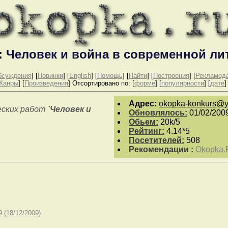
:
Человек и война в современной ли
бсуждения
] [
Новинки
] [
English
]
[
Помощь
] [
Найти
] [
Построения
] [
Рекламод
Жанры
] [
Произведения
]
Отсортировано по: [
форме
] [
популярности
] [
дате
]
Aдpeс:
okopka-konkurs@y
еских работ
`Человек и
Обновлялось:
01/02/200
Обьем:
20k/5
Рейтинг:
4.14*5
Посетителей:
508
Рекомендации :
Okopka.
 (18/12/2009)