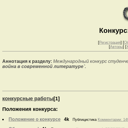
Конкурс
[
Регистрация
]
[
О
[
Авторы
] [
Аннотация к разделу:
Международный конкурс студенч
война в современной литературе`.
конкурсные работы
[1]
Положения конкурса:
Положение о конкурсе
4k
Публицистика
Комментарии: 149