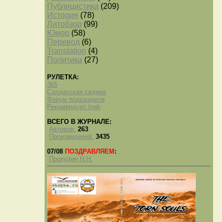
Публицистика
(209)
История
(78)
Литобзор
(99)
Юмор
(58)
Перевод
(6)
Translation
(4)
Политика
(27)
РУЛЕТКА:
365
Солдатская седина
Форум подраздела
Рекомендует Inek
ВСЕГО В ЖУРНАЛЕ:
Авторов:
263
Произведений:
3435
07/08
ПОЗДРАВЛЯЕМ
:
Прокудин Н.Н.