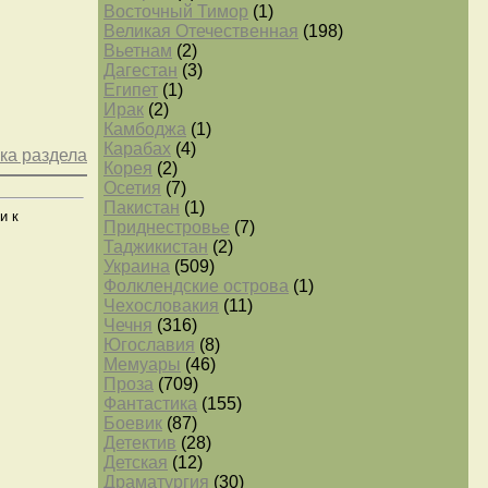
Восточный Тимор
(1)
Великая Отечественная
(198)
Вьетнам
(2)
Дагестан
(3)
Египет
(1)
Ирак
(2)
Камбоджа
(1)
Карабах
(4)
ка раздела
Корея
(2)
Осетия
(7)
Пакистан
(1)
и к
Приднестровье
(7)
Таджикистан
(2)
Украина
(509)
Фолклендские острова
(1)
Чехословакия
(11)
Чечня
(316)
Югославия
(8)
Мемуары
(46)
Проза
(709)
Фантастика
(155)
Боевик
(87)
Детектив
(28)
Детская
(12)
Драматургия
(30)