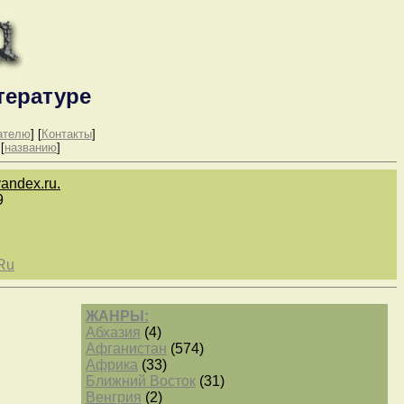
тературе
ателю
] [
Контакты
]
 [
названию
]
andex.ru.
9
Ru
ЖАНРЫ:
Абхазия
(4)
Афганистан
(574)
Африка
(33)
Ближний Восток
(31)
Венгрия
(2)