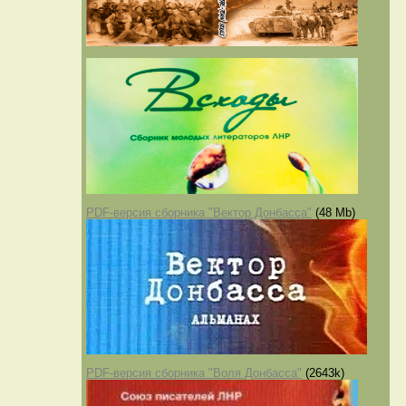
PDF-версия сборника "Вектор Донбасса"
(48 Mb)
PDF-версия сборника "Воля Донбасса"
(2643k)