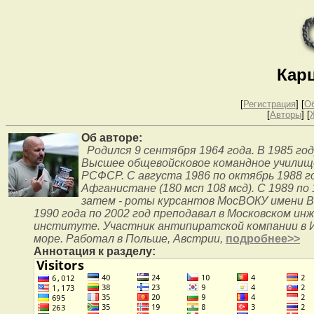
Кар
[
Регистрация
]
[
О
[
Авторы
] [
Об авторе:
Родился 9 сентября 1964 года. В 1985 год
Высшее общевойсковое командное училищ
РСФСР. С августа 1986 по октябрь 1988 го
Афганистане (180 мсп 108 мсд). C 1989 по 
затем - роты курсантов МосВОКУ имени 
1990 года по 2002 год преподавал в Московском ин
институте. Участник антипиратской компании в И
море. Работал в Польше, Австрии,
подробнее>>
Аннотация к разделу: