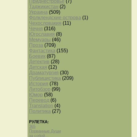
Приднестровье
(7)
Таджикистан
(2)
Украина
(509)
Фолклендские острова
(1)
Чехословакия
(11)
Чечня
(316)
Югославия
(8)
Мемуары
(46)
Проза
(709)
Фантастика
(155)
Боевик
(87)
Детектив
(28)
Детская
(12)
Драматургия
(30)
Публицистика
(209)
История
(78)
Литобзор
(99)
Юмор
(58)
Перевод
(6)
Translation
(4)
Политика
(27)
РУЛЕТКА:
365
Порванные Души
за собой...