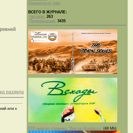
Рекомендует Inek
ВСЕГО В ЖУРНАЛЕ:
Авторов:
263
Произведений:
3435
Древней
ка раздела
ний или к
PDF-версия сборника "Вектор Донбасса"
(48 Mb)