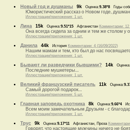
Новый год и душманы
9k
Оценка:
9.38*8
Годы собы
Юмористический рассказ о Новом годе, душмана
Иллюстрации/приложения: 1 шт.
Лина
15k
Оценка:
9.51*15
Афганистан
Комментарии: 12 
Она всегда сидела за одним и тем же столом у ок
Иллюстрации/приложения: 1 шт.
Данила
44k
История
Комментарии: 4 (16/09/2022)
Нашим мамам и тем, кто был до нас посвящается
Иллюстрации/приложения: 1 шт.
Бывают ли разведчики бывшими?
14k
Оценка
Последние мушкетеры...
Иллюстрации/приложения: 1 шт.
Великий французский писатель
11k
Оценка:
9.3
Самый дорогой подарок...
Иллюстрации/приложения: 5 шт.
Главная заповедь охотника
8k
Оценка:
9.66*4
Ис
Всем моим замечательным Друзьям - с благода
Иллюстрации/приложения: 1 шт.
Трус
9k
Оценка:
9.17*11
Афганистан, Проза
Комментарии
Говорят, что настоящие мужчины ничего не боятс