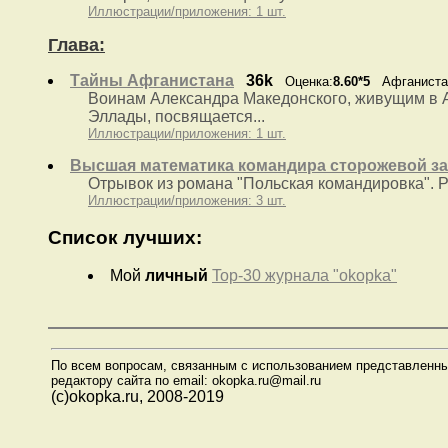
Иллюстрации/приложения: 1 шт.
Глава:
Тайны Афганистана
36k
Оценка:
8.60*5
Афганистан
Воинам Александра Македонского, живущим в А
Эллады, посвящается...
Иллюстрации/приложения: 1 шт.
Высшая математика командира сторожевой з
Отрывок из романа "Польская командировка". Р
Иллюстрации/приложения: 3 шт.
Список лучших:
Мой
личный
Top-30 журналa "okopka"
По всем вопросам, связанным с использованием представленны
редактору сайта по email: okopka.ru@mail.ru
(с)okopka.ru, 2008-2019