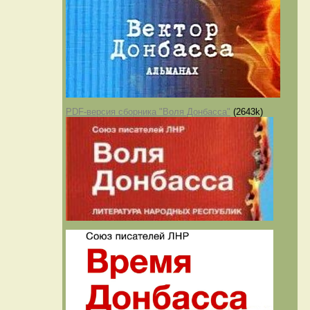
PDF-версия сборника "Воля Донбасса"
(2643k)