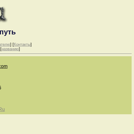
путь
ателю
] [
Контакты
]
 [
названию
]
.com
6
Ru