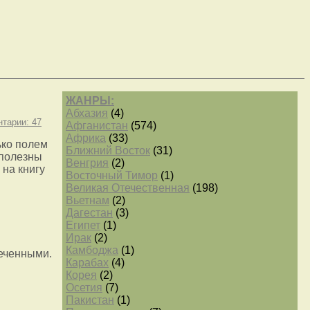
ЖАНРЫ:
Абхазия
(4)
тарии: 47
Афганистан
(574)
Африка
(33)
ько полем
Ближний Восток
(31)
 полезны
Венгрия
(2)
 на книгу
Восточный Тимор
(1)
Великая Отечественная
(198)
Вьетнам
(2)
Дагестан
(3)
Египет
(1)
Ирак
(2)
Камбоджа
(1)
меченными.
Карабах
(4)
.
Корея
(2)
Осетия
(7)
Пакистан
(1)