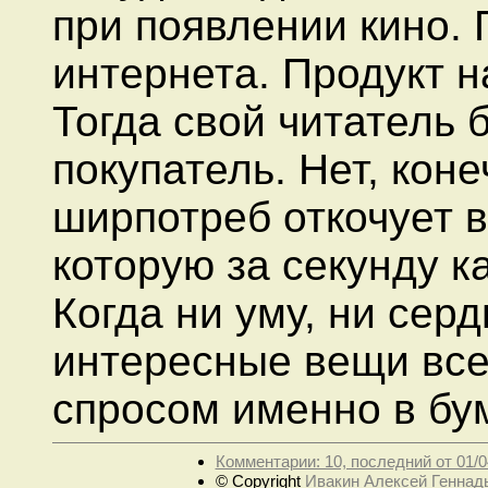
при появлении кино. 
интернета. Продукт н
Тогда свой читатель 
покупатель. Нет, кон
ширпотреб откочует 
которую за секунду к
Когда ни уму, ни серд
интересные вещи все
спросом именно в бу
Комментарии: 10, последний от 01/0
© Copyright
Ивакин Алексей Геннад