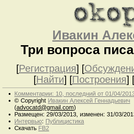
Ивакин Алек
Три вопроса писа
[
Регистрация
]
[
Обсужден
[
Найти
] [
Построения
] 
Комментарии: 10, последний от 01/04/2013
© Copyright
Ивакин Алексей Геннадьевич
(
advocatd@gmail.com
)
Размещен: 29/03/2013, изменен: 31/03/201
Интервью
:
Публицистика
Скачать
FB2