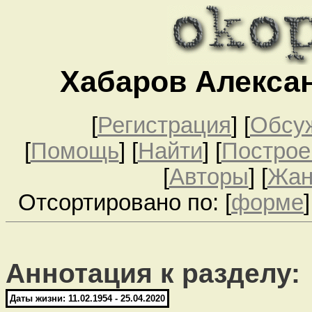
Хабаров Алекса
[
Регистрация
]
[
Обсу
[
Помощь
] [
Найти
] [
Построе
[
Авторы
] [
Жа
Отсортировано по: [
форме
]
Аннотация к разделу:
Даты жизни: 11.02.1954 - 25.04.2020