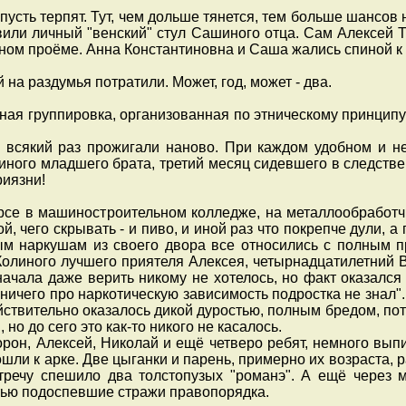
, пусть терпят. Тут, чем дольше тянется, тем больше шанс
вили личный "венский" стул Сашиного отца. Сам Алексей 
ном проёме. Анна Константиновна и Саша жались спиной к о
а раздумья потратили. Может, год, может - два.
пная группировка, организованная по этническому принципу
всякий раз прожигали наново. При каждом удобном и не
ного младшего брата, третий месяц сидевшего в следстве
риязни!
е в машиностроительном колледже, на металлообработчика
, чего скрывать - и пиво, и иной раз что покрепче дули, а
лым наркушам из своего двора все относились с полным п
олиного лучшего приятеля Алексея, четырнадцатилетний Во
ачала даже верить никому не хотелось, но факт оказался 
 ничего про наркотическую зависимость подростка не знал
ствительно оказалось дикой дуростью, полным бредом, пото
 но до сего это как-то никого не касалось.
рон, Алексей, Николай и ещё четверо ребят, немного вы
ошли к арке. Две цыганки и парень, примерно их возраста, 
стречу спешило два толстопузых "романэ". А ещё через 
стью подоспевшие стражи правопорядка.