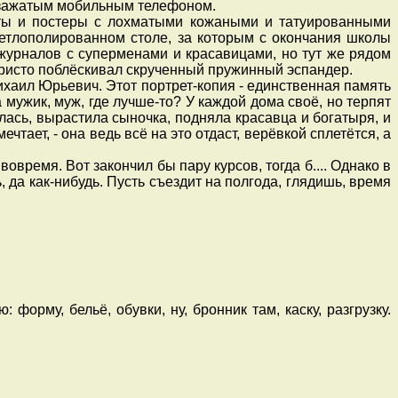
с зажатым мобильным телефоном.
ты и постеры с лохматыми кожаными и татуированными
светлополированном столе, за которым с окончания школы
 журналов с суперменами и красавицами, но тут же рядом
бристо поблёскивал скрученный пружинный эспандер.
хаил Юрьевич. Этот портрет-копия - единственная память
а мужик, муж, где лучше-то? У каждой дома своё, но терпят
вилась, вырастила сыночка, подняла красавца и богатыря, и
чтает, - она ведь всё на это отдаст, верёвкой сплетётся, а
 вовремя. Вот закончил бы пару курсов, тогда б.... Однако в
, да как-нибудь. Пусть съездит на полгода, глядишь, время
орму, бельё, обувки, ну, бронник там, каску, разгрузку.