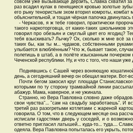
совсем уже вызывающе дерзить, Славка схватил за
раз всадил кулак в пенящиеся кровью золотые зубы.
его рыку тенористым эхом вторил комроты, комбат 
объяснительной, и тощая чёрная папочка двинулась 
- Черкасов, я ж тебе говорил, практически пророчи
такого наркоторговца, от каких-таких школьников 
говорил про обезьян и смуглый цвет его ягодиц? Т
тебя взыскивать? Лычку? Ох, сколько ж мне всё за 
таких бы, как ты м... чудаков, собственными рукам
улыбается влюблённым? Что ж, бывает такое, случае
полетишь в штаб, а в полёте изысканным почерком
Чеченской республики. Ну, и что с того, что наши у
Поднявшись с Сашей через воняющую кошатиной чер
день, а сегодняшний вечер он обещал матери. Вот-во
Почти бегом закосил круг площади Станиславского
которыми по ту сторону трамвайной линии рассыпал
абажур. Мама, наверное, и не ужинала.
Странно, но Вера Павловна словно даже обрадовала
свои чувства"... "сам на свадьбу заработаешь". И 
третий раз разогретыми котлетами с жареной карто
говорила. О том, что в следующем месяце она рассчи
исписали гадостями дверь у соседей, и о возможно
ответно пригласил латышей... куда-то... туда.... Сл
одеяла. Вера Павловна попыталась его укрыть, пото