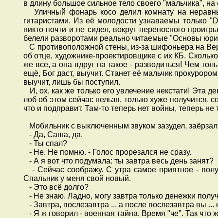
в длину большое сильное тело своего "мальчика", н
Уличный фонарь косо делил комнату на неравные
гитаристами. Из её молодости узнаваемы только "D
никто почти и не сидел, вокруг переносного проигр
белели разворотами реально читаемые "Основы юрис
С противоположной стены, из-за шифоньера на Веру
об отце, художнике-проектировщике с их КБ. Сколько 
же все, а она вдруг на такое - разводиться! Чем тол
ещё, Бог даст, выучит. Станет её мальчик прокурором
выучит, лишь бы поступил.
И, ох, как же только его увлечение некстати! Эта дево
лоб об этом сейчас нельзя, только хуже получится, с
что и подправит. Там-то теперь нет войны, теперь не 
Мобильник с выключенным звуком зазудел, заёрзал,
- Да, Саша, да.
- Ты спал?
- Не. Не помню. - Голос прорезался не сразу.
- А я вот что подумала: ты завтра весь день занят?
- Сейчас соображу. С утра самое приятное - получи
Спальник у меня свой новый.
- Это всё долго?
- Не знаю. Ладно, могу завтра только денежки получ
- Завтра, послезавтра ... а после послезавтра вы ... 
- Я ж говорил - военная тайна. Время "че". Так что 