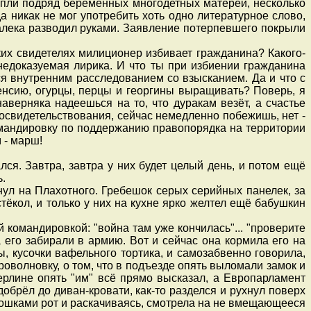
опли подряд беременных многодетных матерей, несколько
 никак не мог употребить хоть одно литературное слово,
алека разводил руками. Заявление потерпевшего покрыли
ьких свидетелях милиционер избивает гражданина? Какого-
 недоказуемая лирика. И что ты при избиении гражданина
ся внутренним расследованием со взысканием. Да и что с
пенсию, огурцы, перцы и георгины выращивать? Поверь, я
наверняка надеешься на то, что дуракам везёт, а счастье
 освидетельствования, сейчас немедленно побежишь, нет -
омандировку по поддержанию правопорядка на территории
 - марш!
я. Завтра, завтра у них будет целый день, и потом ещё
ь.
ул на Плахотного. Гребешок серых серийных панелек, за
ёкол, и только у них на кухне ярко желтел ещё бабушкин
командировкой: "война там уже кончилась"... "проверите
а его забирали в армию. Вот и сейчас она кормила его на
, кусочки вафельного тортика, и самозабвенно говорила,
роволновку, о том, что в подъезде опять выломали замок и
ерлине опять "им" всё прямо высказал, а Европарламент
 добрёл до диван-кровати, как-то разделся и рухнул поверх
адошками рот и раскачиваясь, смотрела на не вмещающееся