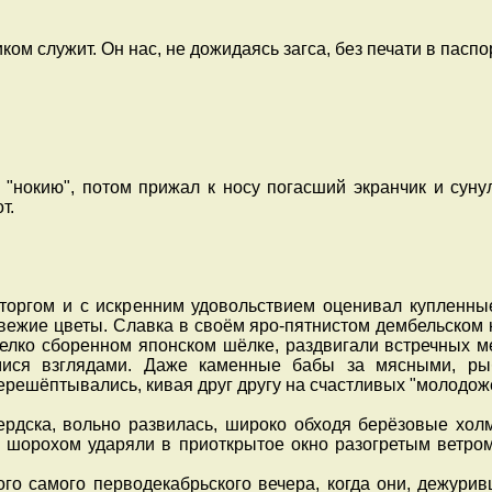
м служит. Он нас, не дожидаясь загса, без печати в паспо
 "нокию", потом прижал к носу погасший экранчик и суну
т.
торгом и с искренним удовольствием оценивал купленны
вежие цветы. Славка в своём яро-пятнистом дембельском 
мелко сборенном японском шёлке, раздвигали встречных ме
мися взглядами. Даже каменные бабы за мясными, р
решёптывались, кивая друг другу на счастливых "молодож
дска, вольно развилась, широко обходя берёзовые холм
шорохом ударяли в приоткрытое окно разогретым ветром
о самого перводекабрьского вечера, когда они, дежурив