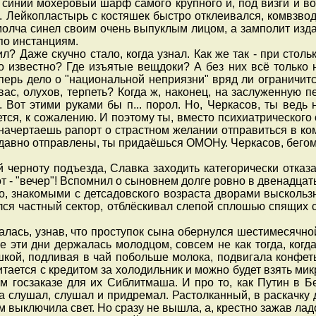
 синий мохеровый шарф самого крупного и, под визги и в
 Лейкопластырь с костяшек быстро отклеивался, комвзвода
молча синел своим очень выпуклым лицом, а замполит изд
по инстанциям.
л? Даже скучно стало, когда узнал. Как же так - при стол
это известно? Где изъятые вещдоки? А без них всё только
еперь дело о "национальной неприязни" вряд ли ограничит
вас, олухов, терпеть? Когда ж, наконец, на заслуженную 
и. Вот этими руками бы п... порол. Но, Черкасов, ты ведь 
тся, к сожалению. И поэтому ты, вместо психиатрического
 начертаешь рапорт о страстном желании отправиться в к
же давно отправлены, ты придаёшься ОМОНу. Черкасов, бегом
ноту подъезда, Славка заходить категорически отказалс
т - "вечер"! Вспомнил о сыновнем долге ровно в двенадцат
, знакомыми с детсадовского возраста дворами выскользн
ся частный сектор, отблёскивал слепой сплошью спящих ст
сь, узнав, что проступок сына обернулся шестимесячной 
все эти дни держалась молодцом, совсем не как тогда, когд
шкой, подливая в чай побольше молока, подвигала конфеты
тается с кредитом за холодильник и можно будет взять мик
м госзаказе для их Сиблитмаша. И про то, как Путин в Б
авка слушал, слушал и придремал. Растолканный, в раскачку
м выключила свет. Но сразу не вышла, а, крестно зажав л