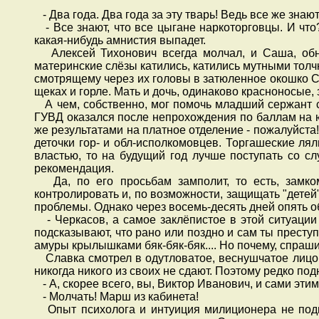
- Два года. Два года за эту тварь! Ведь все же знают
- Все знают, что все цыгане наркоторговцы. И что?
какая-нибудь амнистия выпадет.
Алексей Тихонович всегда молчал, и Саша, обни
материнские слёзы катились, катились мутными тол
смотрящему через их головы в затюленное окошко Сла
щеках и горле. Мать и дочь, одинаково красноносые, 
А чем, собственно, мог помочь младший сержант 
ГУВД оказался после непрохождения по баллам на юр
же результатами на платное отделение - пожалуйста
деточки гор- и обл-исполкомовцев. Торгашеские лял
властью, то на будущий год лучше поступать со с
рекомендация.
Да, по его просьбам замполит, то есть, замком
контролировать и, по возможности, защищать "детей
проблемы. Однако через восемь-десять дней опять о
- Черкасов, а самое заклёпистое в этой ситуации 
подсказывают, что рано или поздно и сам ты преступ
амуры крылышками бяк-бяк-бяк.... Но почему, спраши
Славка смотрел в одутловатое, веснушчатое лицо с
никогда никого из своих не сдают. Поэтому редко п
- А, скорее всего, вы, Виктор Иванович, и сами эти
- Молчать! Марш из кабинета!
Опыт психолога и интуиция милиционера не подве