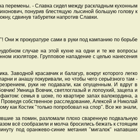
ов на перемены. - Славка сидел между раскладным кухонным
Тихонович, понурив блестящую лысиной большую голову к
кну, сдвинув табуретки напротив Славки.
"! Они ж прокуратуре сами в руки под кампанию по борьбе
удобном случае на этой кухне на одни и те же вопросы
нном изоляторе. Групповое нападение с целью нанесения
. Заводной красавчик и балагур, вокруг которого легко
 парни и анашу покуривали, но чтобы чего серьёзного там -
резрением, руки не подавали, как опущенным. И вдруг в
вчик! Умница Вовчик, светлоглазый и лопоухий, зацепа и
фактом: семья в шоке, по квартире запах валокордина, а
". Проведя собственное расследование, Алексей и Николай
му как Костик "только попробовал на спор". Все же знали,
пившие за помин, разломали плохо сваренную подвальную
разом всё сообразили и молча бросились бежать к стоящим
минуту под оранжево-синие метания "мигалок" напавших