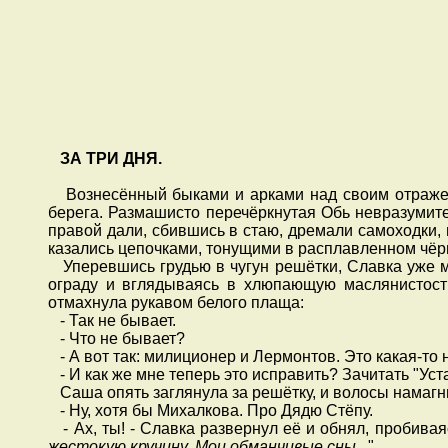
ЗА ТРИ ДНЯ
.
Вознесённый быками и арками над своим отражен
берега. Размашисто перечёркнутая Обь невразуми
правой дали, сбившись в стаю, дремали самоходки,
казались цепочками, тонущими в расплавленном чёр
Уперевшись грудью в чугун решётки, Славка уже ми
ограду и вглядываясь в хлюпающую маслянистость
отмахнула рукавом белого плаща:
- Так не бывает.
- Что не бывает?
- А вот так: милиционер и Лермонтов. Это какая-то 
- И как же мне теперь это исправить? Зачитать "Уст
Саша опять заглянула за решётку, и волосы намагн
- Ну, хотя бы Михалкова. Про Дядю Стёпу.
- Ах, ты! - Славка развернул её и обнял, пробивая
жестокую кручину, Мои обманчивые сны
...".