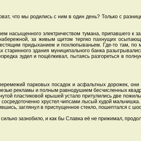
ат, что мы родились с ним в один день? Только с разницей
ем насыщенного электричеством тумана, припавшего к зар
 набережной, за живым щитом терпко пахнущих осыпающ
стящим придыханием и похлюпываньем. Где-то там, по мо
х старинного здания муниципального банка разыгрывались
изредка зудел и пощёлкивал, пытаясь разгореться в полну
еремежий парковых посадок и асфальтных дорожек, они 
 резью рекламы и полным равнодушием бесчисленных квадра
ыгнутой пластиковой крышей устало притулились две пожи
, сосредоточенно хрустел чипсами лысый худой мальчишка.
вшись, заглянул в приспущенное стекло, пошептался с шо
ильно зазнобило, и как бы Славка её не прижимал, продол