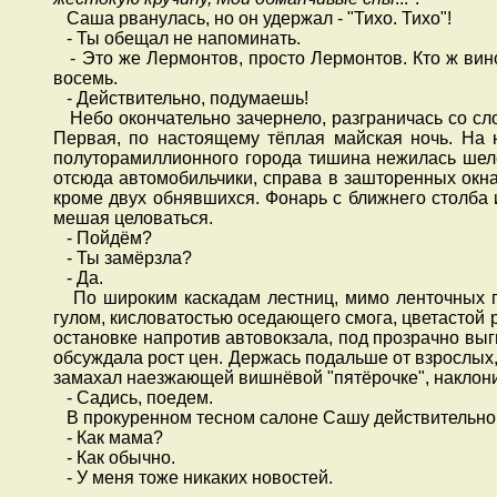
Саша рванулась, но он удержал - "Тихо. Тихо"!
- Ты обещал не напоминать.
- Это же Лермонтов, просто Лермонтов. Кто ж винов
восемь.
- Действительно, подумаешь!
Небо окончательно зачернело, разграничась со сло
Первая, по настоящему тёплая майская ночь. На
полуторамиллионного города тишина нежилась шеле
отсюда автомобильчики, справа в зашторенных окна
кроме двух обнявшихся. Фонарь с ближнего столба 
мешая целоваться.
- Пойдём?
- Ты замёрзла?
- Да.
По широким каскадам лестниц, мимо ленточных п
гулом, кисловатостью оседающего смога, цветастой
остановке напротив автовокзала, под прозрачно в
обсуждала рост цен. Держась подальше от взрослых
замахал наезжающей вишнёвой "пятёрочке", наклони
- Садись, поедем.
В прокуренном тесном салоне Сашу действительно с
- Как мама?
- Как обычно.
- У меня тоже никаких новостей.