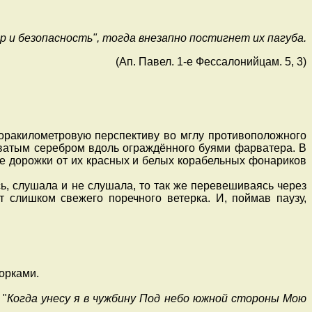
р и безопасность", тогда внезапно постигнет их пагуба
.
(Ап. Павел. 1-е Фессалонийцам. 5, 3)
ракилометровую перспективу во мглу противоположного
ватым серебром вдоль ограждённого буями фарватера. В
ые дорожки от их красных и белых корабельных фонариков
ь, слушала и не слушала, то так же перевешиваясь через
 слишком свежего поречного ветерка. И, поймав паузу,
орками.
 "
Когда унесу я в чужбину Под небо южной стороны Мою