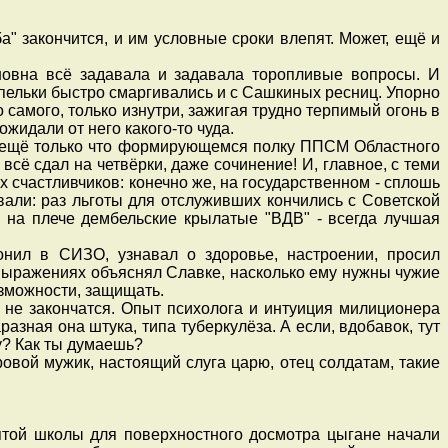
а" закончится, и им условные сроки влепят. Может, ещё и
новна всё задавала и задавала торопливые вопросы. И
пельки быстро смаргивались и с Сашкиных ресниц. Упорно
 самого, только изнутри, зажигая трудно терпимый огонь в
ожидали от него какого-то чуда.
 ещё только что формирующемся полку ППСМ Областного
сё сдал на четвёрки, даже сочинение! И, главное, с теми
 счастливчиков: конечно же, на государственном - сплошь
овали: раз льготы для отслуживших кончились с Советской
е на плече дембельские крылатые "ВДВ" - всегда лучшая
нил в СИЗО, узнавал о здоровье, настроении, просил
х выражениях объяснял Славке, насколько ему нужны чужие
озможности, защищать.
а не закончатся. Опыт психолога и интуиция милиционера
азная она штука, типа туберкулёза. А если, вдобавок, тут
ку? Как ты думаешь?
вой мужик, настоящий слуга царю, отец солдатам, такие
той школы для поверхностного досмотра цыгане начали