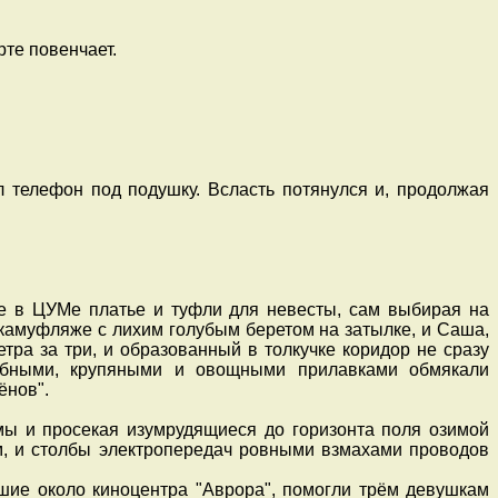
рте повенчает.
л телефон под подушку. Всласть потянулся и, продолжая
е в ЦУМе платье и туфли для невесты, сам выбирая на
камуфляже с лихим голубым беретом на затылке, и Саша,
тра за три, и образованный в толкучке коридор не сразу
ыбными, крупяными и овощными прилавками обмякали
ёнов".
ы и просекая изумрудящиеся до горизонта поля озимой
, и столбы электропередач ровными взмахами проводов
шие около киноцентра "Аврора", помогли трём девушкам