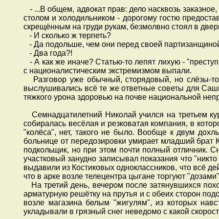
- ...В общем, адвокат прав: дело насквозь заказное
столом и холодильником - дорогому гостю предоста
скрещённым на груди рукам, безмолвно стоял в двер
- И сколько ж терпеть?
- Да подольше, чем они перед своей партизанщиной н
- Два года?!
- А как же иначе? Статью-то лепят лихую - "престу
с националистическим экстремизмом выпали.
Разговор уже обычный, сторядовый, но слёзы-то 
выслушивались всё те же ответные советы для Саши
тяжкого урона здоровью на почве национальной неп
Семнадцатилетний Николай учился на третьем курс
собиралась весёлая и резковатая компания, в которой
"колёса", нет, такого не было. Вообще к двум дох
больнице от передозировки умирает младший брат К
подкольщик, но при этом почти полный отличник. Сн
участковый занудно записывал показания что "никто
выдавили из Костиковых одноклассников, что всё дей
что в арке возле телецентра цыгане торгуют "дозами",
На третий день, вечером после затянувшихся похо
арматурную решётку на прутья и с обеих сторон под
возле магазина белым "жигулям", из которых нав
укладывали в грязный снег неведомо с какой скоро