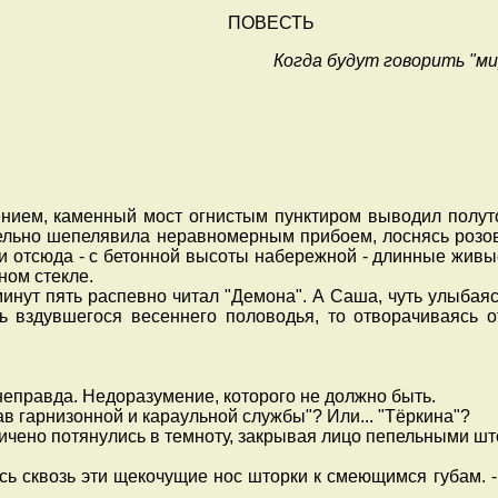
ПОВЕСТЬ
Когда будут говорить "ми
ием, каменный мост огнистым пунктиром выводил полуто
тельно шепелявила неравномерным прибоем, лоснясь розо
 и отсюда - с бетонной высоты набережной - длинные жив
ном стекле.
нут пять распевно читал "Демона". А Саша, чуть улыбаяс
 вздувшегося весеннего половодья, то отворачиваясь от
неправда. Недоразумение, которого не должно быть.
ав гарнизонной и караульной службы"? Или... "Тёркина"?
ичено потянулись в темноту, закрывая лицо пепельными шт
сь сквозь эти щекочущие нос шторки к смеющимся губам. -