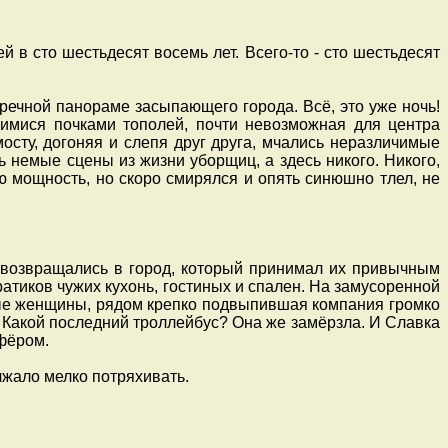
 в сто шестьдесят восемь лет. Всего-то - сто шестьдесят
ечной панораме засыпающего города. Всё, это уже ночь!
имися почками тополей, почти невозможная для центра
сту, догоняя и слепя друг друга, мчались неразличимые
 немые сцены из жизни уборщиц, а здесь никого. Никого,
ю мощность, но скоро смирялся и опять синюшно тлел, не
возвращались в город, который принимал их привычным
тиков чужих кухонь, гостиных и спален. На замусоренной
лые женщины, рядом крепко подвыпившая компания громко
 Какой последний троллейбус? Она же замёрзла. И Славка
фёром.
жало мелко потряхивать.