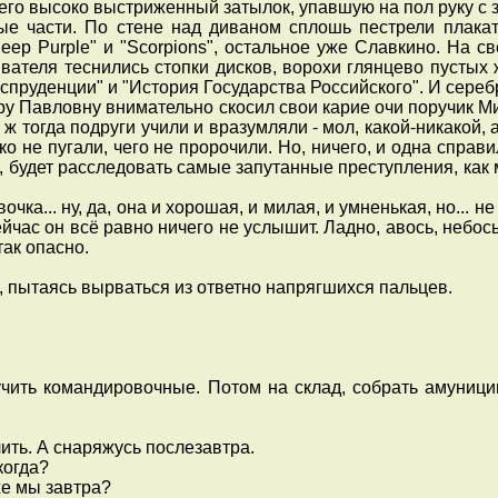
а его высоко выстриженный затылок, упавшую на пол руку 
 части. По стене над диваном сплошь пестрели плака
eep Purple" и "Scorpions", остальное уже Славкино. На 
ывателя теснились стопки дисков, ворохи глянцево пустых
пруденции" и "История Государства Российского". И сере
 Павловну внимательно скосил свои карие очи поручик Ми
ж тогда подруги учили и вразумляли - мол, какой-никакой, 
ько не пугали, чего не пророчили. Но, ничего, и одна спра
, будет расследовать самые запутанные преступления, как ме
чка... ну, да, она и хорошая, и милая, и умненькая, но... не
ейчас он всё равно ничего не услышит. Ладно, авось, небось
так опасно.
 пытаясь вырваться из ответно напрягшихся пальцев.
ть командировочные. Потом на склад, собрать амуницию: ф
ить. А снаряжусь послезавтра.
когда?
же мы завтра?