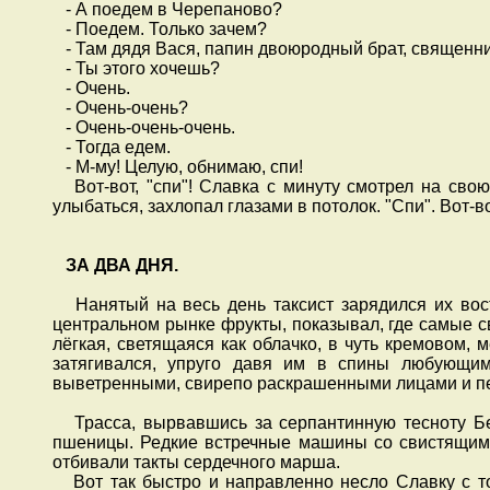
- А поедем в Черепаново?
- Поедем. Только зачем?
- Там дядя Вася, папин двоюродный брат, священнико
- Ты этого хочешь?
- Очень.
- Очень-очень?
- Очень-очень-очень.
- Тогда едем.
- М-му! Целую, обнимаю, спи!
Вот-вот, "спи"! Славка с минуту смотрел на свою
улыбаться, захлопал глазами в потолок. "Спи". Вот-во
ЗА ДВА ДНЯ.
Нанятый на весь день таксист зарядился их вос
центральном рынке фрукты, показывал, где самые с
лёгкая, светящаяся как облачко, в чуть кремовом, 
затягивался, упруго давя им в спины любующи
выветренными, свирепо раскрашенными лицами и пе
Трасса, вырвавшись за серпантинную тесноту Бер
пшеницы. Редкие встречные машины со свистящим 
отбивали такты сердечного марша.
Вот так быстро и направленно несло Славку с тог