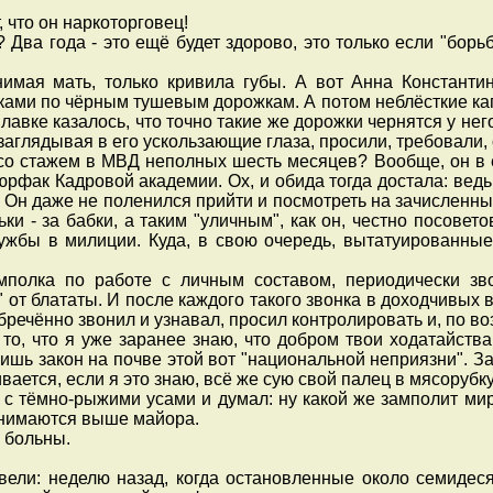
, что он наркоторговец!
 Два года - это ещё будет здорово, это только если "борьб
мая мать, только кривила губы. А вот Анна Константи
чками по чёрным тушевым дорожкам. А потом неблёсткие ка
вке казалось, что точно такие же дорожки чернятся у него
заглядывая в его ускользающие глаза, просили, требовали, 
со стажем в МВД неполных шесть месяцев? Вообще, он в
фак Кадровой академии. Ох, и обида тогда достала: ведь в
! Он даже не поленился прийти и посмотреть на зачисленных
ьки - за бабки, а таким "уличным", как он, честно посовет
лужбы в милиции. Куда, в свою очередь, вытатуированны
полка по работе с личным составом, периодически зво
" от блататы. И после каждого такого звонка в доходчивы
бречённо звонил и узнавал, просил контролировать и, по в
то, что я уже заранее знаю, что добром твои ходатайств
ишь закон на почве этой вот "национальной неприязни". Зар
вается, если я это знаю, всё же сую свой палец в мясоруб
 тёмно-рыжими усами и думал: ну какой же замполит миро
однимаются выше майора.
м больны.
ли: неделю назад, когда остановленные около семидеся