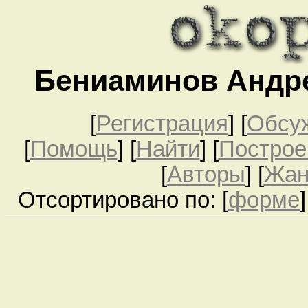
Бениаминов Андр
[
Регистрация
]
[
Обсу
[
Помощь
] [
Найти
] [
Построе
[
Авторы
] [
Жа
Отсортировано по: [
форме
]